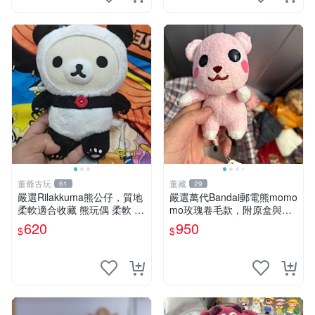
董爺古玩
董藏
61
29
嚴選Rilakkuma熊公仔，質地
嚴選萬代Bandai郵電熊momo
柔軟適合收藏 熊玩偶 柔軟 公
mo玫瑰卷毛款，附原盒與吊
仔 收藏
牌，粉嫩可愛入手即柔軟～
620
950
$
$
玫瑰卷毛 郵電熊 正品