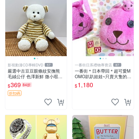
影視動漫CD專輯DVD
一番街日系禮物專賣店
57
87
嚴選中古豆豆眼條紋安撫熊
一番街＊日本帶回＊超可愛M
毛絨公仔 色澤新鮮 微小瑕疵
OMO趴趴娃娃~只賣大隻的1
可收藏 中古 安撫熊 條紋公仔
號~單隻價～生日禮物
369
1,180
84折
$
$
折扣碼