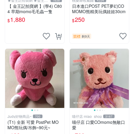
★金王記拍寶網 ★金王記
桃樂斯收藏鋪
1638
4334
拍寶趣
【 金王記拍寶網 】(學4) C80
日本進口POST PET夢幻CO
4 早期momo毛毛蟲一隻
MOMO熊精美玩偶娃娃30cm
1,880
250
$
$
競標
剩9天
Judy好物商品~
喵仔店 miao_shop
700
3167
(T1) 全新 可愛 PostPet MO
喵仔店 口愛COmomo無敵口
MO熊玩偶/吊飾~90元~
愛