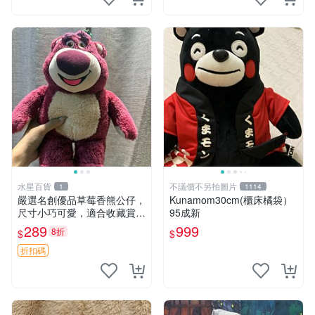
水星百貨
不議價不另拍圖片
1
1114
嚴選名創優品草莓香熊公仔，
Kunamom30cm(櫃床橘袋）
尺寸小巧可愛，適合收藏賞玩
95成新
30cm 玩具 公仔 草莓熊
289
999
8折
$
$
折扣碼