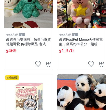
董爺古玩
董爺古玩
61
61
嚴選卷毛安撫熊，仿舊毛巾質
嚴選PostPet Momo天使郵電
地超可愛 剪標珍藏品 老式毛
熊，坐高約30公分，超萌可
巾質地 安撫熊 款式
愛收藏首選 天使郵電熊 Mom
469
1,370
$
$
o熊 玩具
拍賣新星