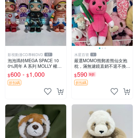
影視動漫CD專輯DVD
水星百貨
57
1
泡泡瑪特MEGA SPACE 10
嚴選MOMO熊郵差熊仙女抱
0%周年 A 系列 MOLLY 權威
枕，滿無濾鏡直銷不退不換
隱藏款 嚴選薄荷巧克力色 80
經典造型可愛必備 紅薯啵啵
600 -
1,000
590
9折
$
$
$
年代風味 權威推薦 合適收藏
間抱枕 抱枕 時尚
折扣碼
折扣碼