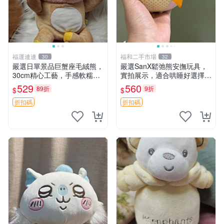
福運連連
福和二手市場
30
32
嚴選日單景品巨蟹座毛絨熊，
嚴選SanX鬆弛熊安撫玩具，
30cm精心工藝，手感軟糯推
實拍展示，適合哄睡好選擇
薦收藏送人 巨蟹座 毛絨玩具
電腦玩具 安撫用品
529
560
89折
9折
$
$
精緻做工
折扣碼
折扣碼