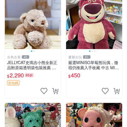
古色古香
董爺古玩
40
61
JELLYCAT史瑪吉小熊全新正
嚴選MINISO草莓熊玩偶，微
品附原箱透明袋包裝推薦 透
瑕仍推薦入手收藏 中古 MINI
明袋 包裝盒 史瑪吉小熊
SO 草莓熊 玩具 收藏
2,290
450
95折
$
$
折扣碼