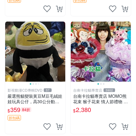
影視動漫CD專輯DVD
台南卡拉貓專賣店
57
5902
嚴選熊貓變裝黃豆M豆毛絨娃
台南卡拉貓專賣店 MOMO熊
娃玩具公仔，高30公分動漫
花束 猴子花束 情人節禮物 二
周邊 熊貓 變裝 公仔
選一 可繡字 可今天寄明天到
359
2,380
84折
$
$
折扣碼