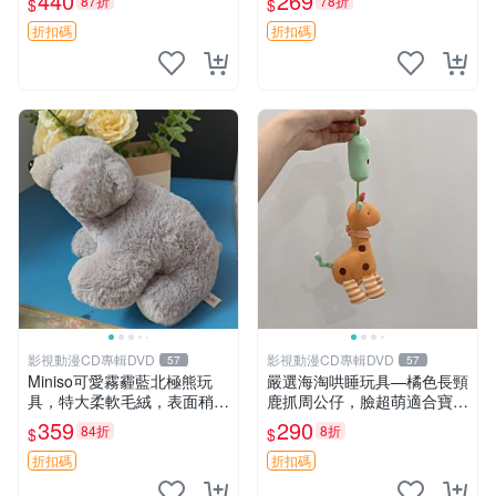
440
269
87折
78折
$
$
高臀部、豆袋抱枕
大容量
折扣碼
折扣碼
影視動漫CD專輯DVD
影視動漫CD專輯DVD
57
57
Miniso可愛霧霾藍北極熊玩
嚴選海淘哄睡玩具—橘色長頸
具，特大柔軟毛絨，表面稍有
鹿抓周公仔，臉超萌適合寶寶
使用痕跡，適合居家擺放 23
陪伴，中古略有使用痕跡 橘
359
290
84折
8折
$
$
CM 毛絨玩具 北極熊 魯班熊
色 長頸鹿 抓周
折扣碼
折扣碼