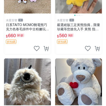
水星百貨
水星百貨
1
1
日系TAITO MOMO郵電熊巧
嚴選絕版三足黃熊指偶，限量
克力色卷毛掛件中古粉嫩玩偶
珍藏等您搶先入手 黃熊 指偶
微瑕推薦 postpet momo 郵
珍藏品
660
560
91折
9折
$
$
電熊 中古玩偶
折扣碼
折扣碼