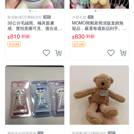
影視動漫CD專輯DVD
水星百貨
57
1
30公分毛絨熊、極具親膚
MOMO熊郵差熊清版直銷無
感、實拍美圖可見、適合送禮
疑品，嚴選每週新品到手。紅
收藏 毛絨熊 送禮 熊抱
薯啵啵鮮果間 郵差熊 清版 紅
610
630
91折
91折
$
$
薯啵啵間
折扣碼
折扣碼
劉先生的挖寶基地
影視動漫CD專輯DVD
1
57