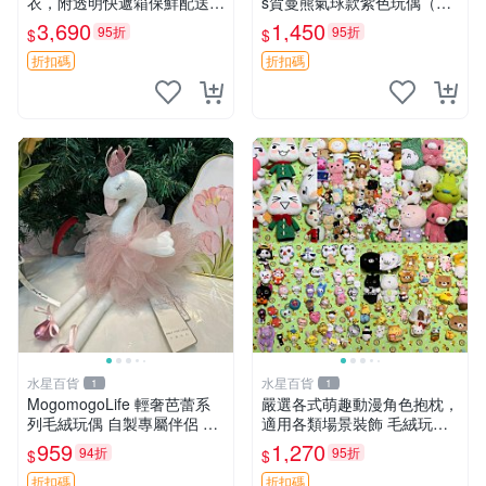
衣，附透明快遞箱保鮮配送，
s賀曼熊氣球款紫色玩偶（鼻
童趣可愛可收藏 巴塞羅熊 睡
子稍有磨損） 中古玩具 氣球
3,690
1,450
95折
95折
$
$
衣 透明袋
熊 玩偶
折扣碼
折扣碼
水星百貨
水星百貨
1
1
MogomogoLife 輕奢芭蕾系
嚴選各式萌趣動漫角色抱枕，
列毛絨玩偶 自製專屬伴侶 帶
適用各類場景裝飾 毛絨玩
標牌全新成色 芭蕾系列 毛絨
具、卡通抱枕、趣味玩偶
959
1,270
94折
95折
$
$
玩偶 安撫玩具 新款上架
折扣碼
折扣碼