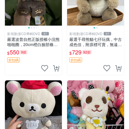
影視動漫CD專輯DVD
影視動漫CD專輯DVD
57
57
嚴選波普自然正版授權小浣熊
嚴選千尋熊貓七仔玩偶，中古
啪啪圈，20cm橙白臉部條紋
成色佳，附原標可賣，無遠方
清晰，毛絨超萌贈品推薦。
一手送第二天即達 中古玩偶
550
729
9折
92折
$
$
小浣熊 波普 圈環
熊貓七仔 千尋
折扣碼
折扣碼