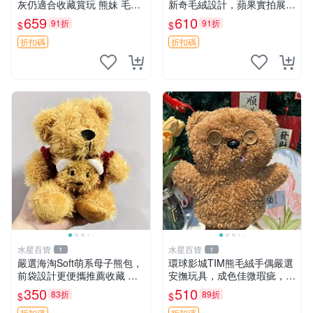
灰仍適合收藏賞玩 熊妹 毛絨
新奇毛絨設計，蘋果實拍展
玩具 浮雕熊
示，成色極佳 晚安香薰 馮娃
659
610
91折
91折
$
$
娃 毛絨玩偶
折扣碼
折扣碼
水星百貨
水星百貨
1
1
嚴選海淘Soft萌系母子熊包，
環球影城TIM熊毛絨手偶嚴選
前袋設計更便攜推薦收藏 母
安撫玩具，成色佳微瑕疵，贈
子熊 軟綿綿 包包
小禮物超值優惠 TIM熊 毛絨
350
510
83折
89折
$
$
手偶 安撫 toy 嚴選
折扣碼
折扣碼