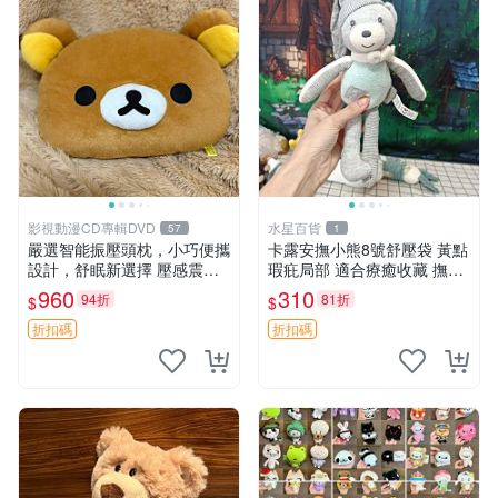
影視動漫CD專輯DVD
水星百貨
57
1
嚴選智能振壓頭枕，小巧便攜
卡露安撫小熊8號舒壓袋 黃點
設計，舒眠新選擇 壓感震動
瑕疪局部 適合療癒收藏 撫慰
頭枕 確切尺寸 小巧便攜
身心 美肌養護 放鬆好物
960
310
94折
81折
$
$
折扣碼
折扣碼