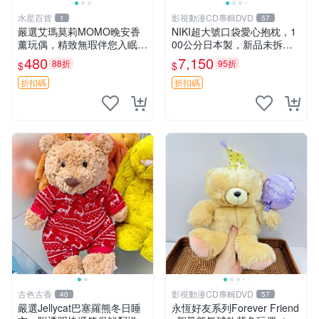
水星百貨
影視動漫CD專輯DVD
1
57
嚴選艾瑪莫莉MOMO晚安香
NIKI超大號口袋愛心抱枕，1
薰玩偶，精致無瑕伴您入眠
00公分日本製，新品未拆封
晚安精靈 香薰玩具 玩偶收藏
胖嘟嘟收藏推薦 愛心抱枕 日
480
7,150
88折
95折
$
$
本 抱枕
折扣碼
折扣碼
古色古香
影視動漫CD專輯DVD
40
57
嚴選Jellycat巴塞羅熊冬日睡
永恆好友系列Forever Friend