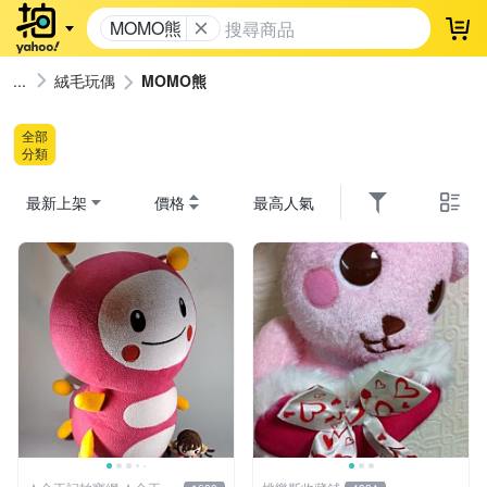
MOMO熊
登
絨毛玩偶
MOMO熊
全部
分類
最新上架
價格
最高人氣