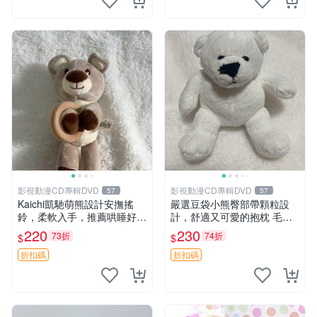
影視動漫CD專輯DVD
影視動漫CD專輯DVD
57
57
Kaichi凱馳萌熊設計安撫搖
嚴選豆袋小熊臀部帶顆粒設
鈴，柔軟入手，推薦哄睡好選
計，舒適又可愛的抱枕 毛絨
擇 熊公仔 安撫玩具 喂食環
抱枕、臀部按摩、坐墊
220
230
73折
74折
$
$
折扣碼
折扣碼