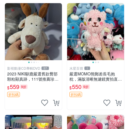
影視動漫CD專輯DVD
水星百貨
57
1
2023 NIKI馴鹿嚴選舊款臀部
嚴選MOMO熊郵差長毛抱
顆粒顯真跡，111號推薦珍藏
枕，滿版清晰無濾鏡實拍直
品 馴鹿 舊款 尾巴顆粒
銷。每周新品到貨，不容錯
559
550
9折
9折
$
$
過！ 郵差熊 長毛 抱枕
折扣碼
折扣碼