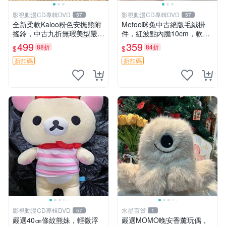
影視動漫CD專輯DVD
影視動漫CD專輯DVD
57
57
全新柔軟Kaloo粉色安撫熊附
Metoo咪兔中古絕版毛絨掛
搖鈴，中古九折無瑕美型嚴選
件，紅波點內膽10cm，軟糯
收藏 粉色 安撫 玩具
宜贈送收藏 咪熊 毛絨 掛件
499
359
88折
84折
$
$
折扣碼
折扣碼
影視動漫CD專輯DVD
水星百貨
57
1
嚴選40㎝條紋熊妹，輕微浮
嚴選MOMO晚安香薰玩偶，