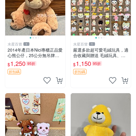
水星百貨
水星百貨
1
1
2014年產日本Nici專櫃正品愛
嚴選多款超可愛毛絨玩具，適
心熊公仔，25公分無吊牌全
合收藏與贈送 毛絨玩具、抱
新 愛心熊 公仔 熊抱玩偶
枕、公仔
1,250
1,150
95折
95折
$
$
折扣碼
折扣碼