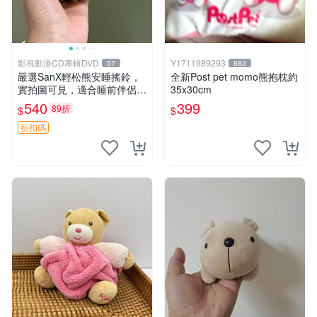
影視動漫CD專輯DVD
Y1711989293
57
883
嚴選SanX輕松熊安睡搖鈴，
全新Post pet momo熊抱枕約
實拍圖可見，適合睡前伴侶，
35x30cm
Picks安撫好物 0325 懸吊 電
540
399
89折
$
$
腦
折扣碼