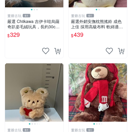
董爺古玩
董爺古玩
61
61
嚴選 Chiikawa 吉伊卡哇烏薩
嚴選外銷安撫枕熊搖鈴 成色
奇趴姿毛絨玩具，長約30c
上佳 採用高級布料 軟綿適合
m，質地超軟適合收藏 烏薩
收藏 安心選購 安撫枕 熊玩具
329
439
$
$
奇 Chiikawa 毛絨 超軟
搖鈴
董爺古玩
董爺古玩
61
61