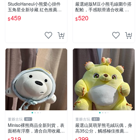
StudioHaneul小熊愛心掛件
嚴選絕版M豆小熊毛線圍巾搭
五角星全新珍藏 紅色推薦收
配帢，手感順滑適合收藏 絕
藏 玩具掛飾 掛件 新品
版M豆小熊、圍巾、毛線帢
459
520
$
$
經典好搭
董爺古玩
董爺古玩
61
61
Miniso裸熊商品全新到貨，表
嚴選山莫萌芽熊毛絨玩偶，身
面稍有浮塵，適合自用收藏嚴
高35公分，觸感極佳推薦收
選款。 裸熊 商品 裸熊玩偶
藏 萌芽熊 毛絨玩偶 串珠玩偶
319
399