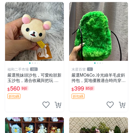
福和二手市場
水星百貨
32
1
嚴選熊妹頭沙包，可愛粒狀新
嚴選MO&Co.冷光綠羊毛皮斜
玉沙包，適合收藏與把玩 熊
挎包，質地優雅適合時尚穿搭
妹 沙包 玉石
冷光綠 皮包 斜挎包
560
399
9折
85折
$
$
折扣碼
折扣碼