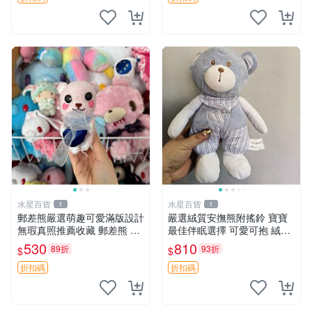
水星百貨
水星百貨
1
1
郵差熊嚴選萌趣可愛滿版設計
嚴選絨質安撫熊附搖鈴 寶寶
無瑕真照推薦收藏 郵差熊 熊
最佳伴眠選擇 可愛可抱 絨毛
抱枕 紅薯啵啵間
玩具 安撫熊 嬰兒用
530
810
89折
93折
$
$
折扣碼
折扣碼