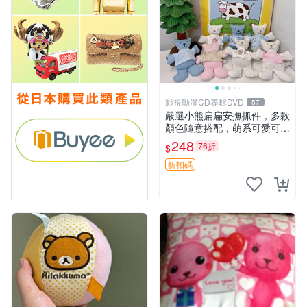
影視動漫CD專輯DVD
57
嚴選小熊扁扁安撫抓件，多款
顏色隨意搭配，萌系可愛可改
掛件 小熊安撫抓件 憶記 抓繩
248
76折
$
孩童掛件
折扣碼