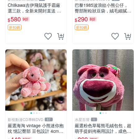
Chiikawa吉伊飛鼠護手霜厳
巴黎1985波浪紋小熊公仔，
選三款，全新未開封直送 飛
臀部附粒狀豆袋，絨毛細膩臉
鼠 護手霜 吉伊三款 新貨
部可愛，中古嚴選推薦 小熊
580
290
9折
8折
$
$
公仔 豆袋
折扣碼
折扣碼
影視動漫CD專輯DVD
水星百貨
57
1
嚴選海淘 vintage 小熊迷你抱
嚴選粉色草莓熊毛絨包包，超
枕 憶記臀部 豆包設計 4cm
萌手提斜挎兩用設計，成色上
高 推薦收藏 迷你豆包小熊、
佳容量大 粉紅草莓 毛絨包 超