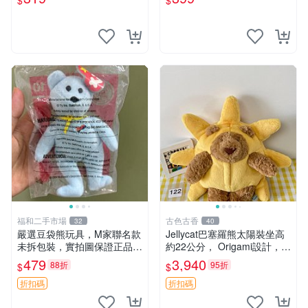
$
$
福和二手市場
古色古香
32
40
嚴選豆袋熊玩具，M家聯名款
Jellycat巴塞羅熊太陽裝坐高
未拆包裝，實拍圖保證正品
約22公分， Origami設計，來
豆袋玩具 嚴選 M家 豆袋熊
自越南。嚴選 Recommendat
479
3,940
88折
95折
$
$
ion！巴塞羅、 Origami熊、J
elly
折扣碼
折扣碼