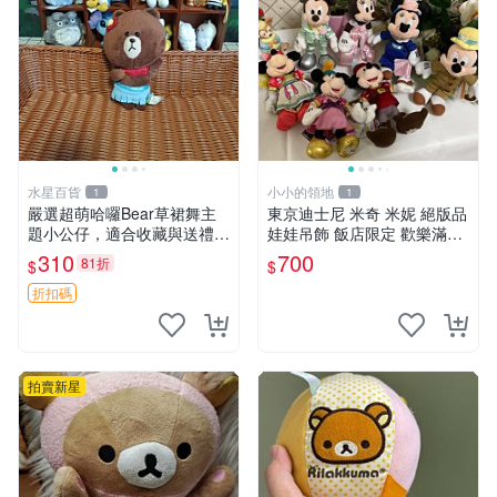
水星百貨
小小的領地
1
1
嚴選超萌哈囉Bear草裙舞主
東京迪士尼 米奇 米妮 絕版品
題小公仔，適合收藏與送禮 1
娃娃吊飾 飯店限定 歡樂滿人
00 克 哈囉Bear 草裙舞
間 復活節
310
700
81折
$
$
折扣碼
拍賣新星