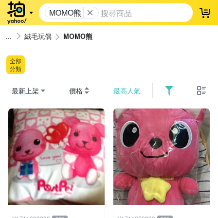
MOMO熊
登
絨毛玩偶
MOMO熊
全部
分類
最新上架
價格
最高人氣