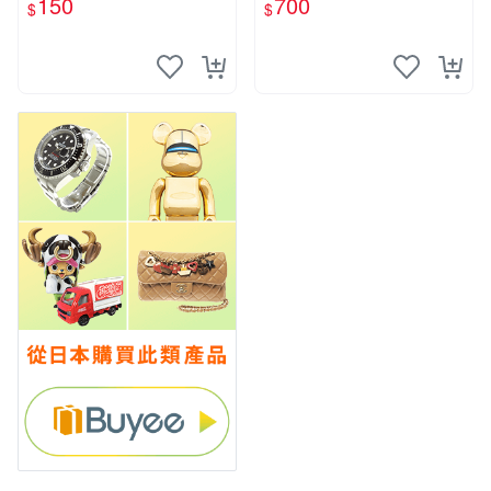
150
700
$
$