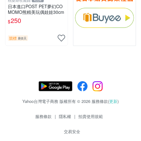
桃樂斯收藏鋪
4334
日本進口POST PET夢幻CO
MOMO熊精美玩偶娃娃30cm
250
$
競標
剩8天
Yahoo台灣電子商務 版權所有 © 2026 服務條款(
更新
)
服務條款
|
隱私權
|
拍賣使用規範
交易安全