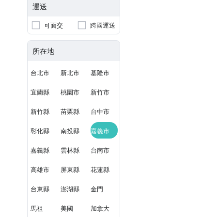
運送
可面交
跨國運送
所在地
台北市
新北市
基隆市
宜蘭縣
桃園市
新竹市
新竹縣
苗栗縣
台中市
彰化縣
南投縣
嘉義市
嘉義縣
雲林縣
台南市
高雄市
屏東縣
花蓮縣
台東縣
澎湖縣
金門
馬祖
美國
加拿大