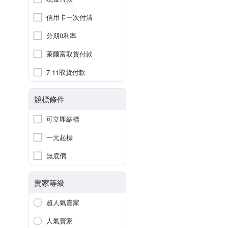
信用卡一次付清
分期0利率
萊爾富取貨付款
7-11取貨付款
競標條件
可立即結標
一元起標
無底價
賣家等級
超人氣賣家
人氣賣家