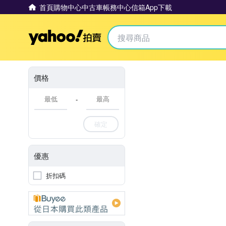
首頁
購物中心
中古車
帳務中心
信箱
App下載
Yahoo拍賣
價格
-
確定
優惠
折扣碼