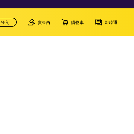
登入
賣東西
購物車
即時通