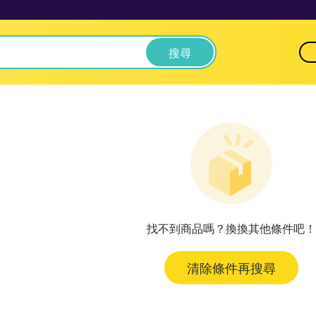
搜尋
找不到商品嗎？換換其他條件吧！
清除條件再搜尋