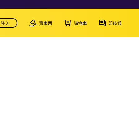
登入
賣東西
購物車
即時通