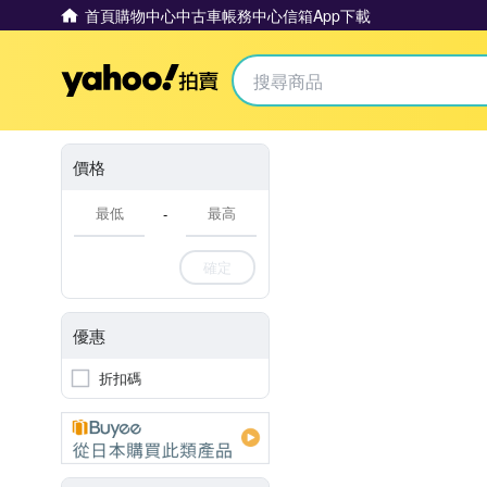
首頁
購物中心
中古車
帳務中心
信箱
App下載
Yahoo拍賣
價格
-
確定
優惠
折扣碼