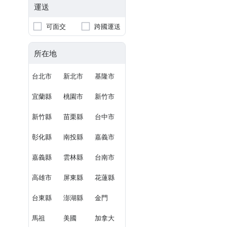
運送
可面交
跨國運送
所在地
台北市
新北市
基隆市
宜蘭縣
桃園市
新竹市
新竹縣
苗栗縣
台中市
彰化縣
南投縣
嘉義市
嘉義縣
雲林縣
台南市
高雄市
屏東縣
花蓮縣
台東縣
澎湖縣
金門
馬祖
美國
加拿大