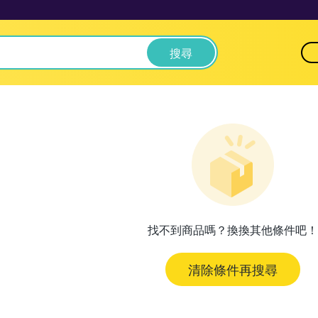
搜尋
找不到商品嗎？換換其他條件吧！
清除條件再搜尋