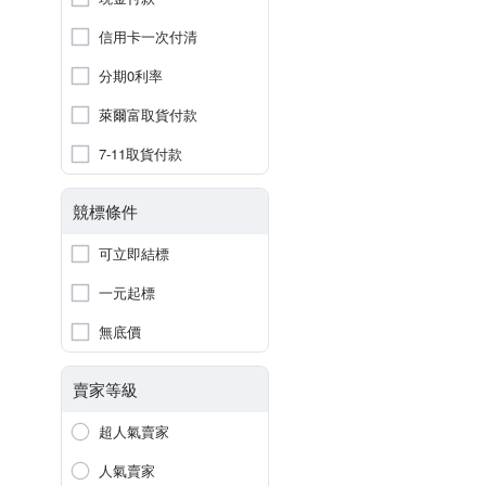
信用卡一次付清
分期0利率
萊爾富取貨付款
7-11取貨付款
競標條件
可立即結標
一元起標
無底價
賣家等級
超人氣賣家
人氣賣家