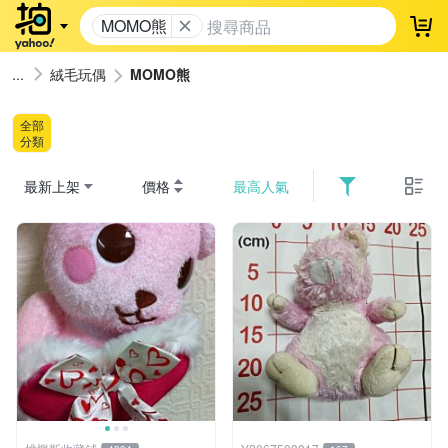
MOMO熊
登
絨毛玩偶
MOMO熊
全部
分類
最新上架
價格
最高人氣