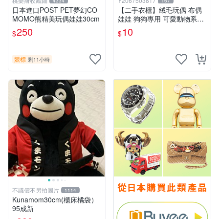
桃樂斯收藏鋪
Y2067503817
4334
167
日本進口POST PET夢幻CO
【二手衣櫃】絨毛玩偶 布偶
MOMO熊精美玩偶娃娃30cm
娃娃 狗狗專用 可愛動物系列
耐咬耐磨玩具 玩偶 粉紅熊寵
250
10
$
$
物玩具 1120929
競標
剩11小時
不議價不另拍圖片
1114
Kunamom30cm(櫃床橘袋）
95成新