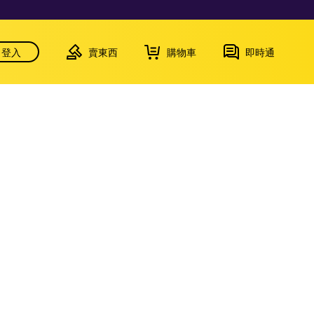
登入
賣東西
購物車
即時通