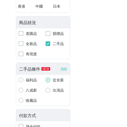
香港
中國
日本
商品狀況
直購品
競標品
全新品
二手品
有現貨
二手品條件
清除
NEW
福利品
近全新
八成新
出清品
收藏品
付款方式
現金付款