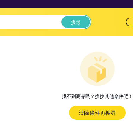
搜尋
找不到商品嗎？換換其他條件吧！
清除條件再搜尋