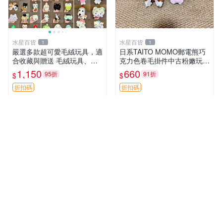
水星百貨
水星百貨
1
1
嚴選多款超可愛毛絨玩具，適
日系TAITO MOMO郵電熊巧
合收藏與贈送 毛絨玩具、抱
克力色卷毛掛件中古粉嫩玩偶
枕、公仔
微瑕推薦 postpet momo 郵
1,150
660
95折
91折
$
$
電熊 中古玩偶
折扣碼
折扣碼