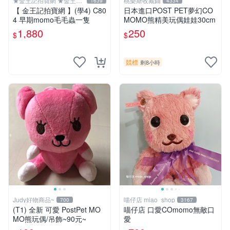
★金王記拍寶網 ★金王記
桃樂斯收藏鋪
1639
4334
拍寶趣
【 金王記拍寶網 】(學4) C80
日本進口POST PET夢幻CO
4 早期momo毛毛蟲一隻
MOMO熊精美玩偶娃娃30cm
1,880
250
$
$
競標
剩8小時
Judy好物商品~
喵仔店 miao_shop
700
3167
(T1) 全新 可愛 PostPet MO
喵仔店 口愛COmomo無敵口
MO熊玩偶/吊飾~90元~
愛