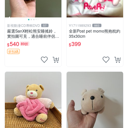
影視動漫CD專輯DVD
Y1711989293
57
883
嚴選SanX輕松熊安睡搖鈴，
全新Post pet momo熊抱枕約
實拍圖可見，適合睡前伴侶，
35x30cm
Picks安撫好物 0325 懸吊 電
540
399
89折
$
$
腦
折扣碼