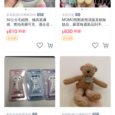
影視動漫CD專輯DVD
水星百貨
57
1
30公分毛絨熊、極具親膚
MOMO熊郵差熊清版直銷無
感、實拍美圖可見、適合送禮
疑品，嚴選每週新品到手。紅
收藏 毛絨熊 送禮 熊抱
薯啵啵鮮果間 郵差熊 清版 紅
610
630
91折
91折
$
$
薯啵啵間
折扣碼
折扣碼
劉先生的挖寶基地
影視動漫CD專輯DVD
1
57