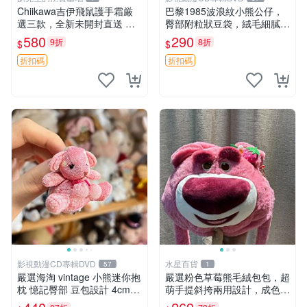
Chiikawa吉伊飛鼠護手霜厳
巴黎1985波浪紋小熊公仔，
選三款，全新未開封直送 飛
臀部附粒狀豆袋，絨毛細膩臉
鼠 護手霜 吉伊三款 新貨
部可愛，中古嚴選推薦 小熊
580
290
9折
8折
$
$
公仔 豆袋
折扣碼
折扣碼
影視動漫CD專輯DVD
水星百貨
57
1
嚴選海淘 vintage 小熊迷你抱
嚴選粉色草莓熊毛絨包包，超
枕 憶記臀部 豆包設計 4cm
萌手提斜挎兩用設計，成色上
高 推薦收藏 迷你豆包小熊、
佳容量大 粉紅草莓 毛絨包 超