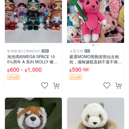
影視動漫CD專輯DVD
水星百貨
57
1
泡泡瑪特MEGA SPACE 10
嚴選MOMO熊郵差熊仙女抱
0%周年 A 系列 MOLLY 權威
枕，滿無濾鏡直銷不退不換
隱藏款 嚴選薄荷巧克力色 80
經典造型可愛必備 紅薯啵啵
600 -
1,000
590
9折
$
$
$
年代風味 權威推薦 合適收藏
間抱枕 抱枕 時尚
折扣碼
折扣碼