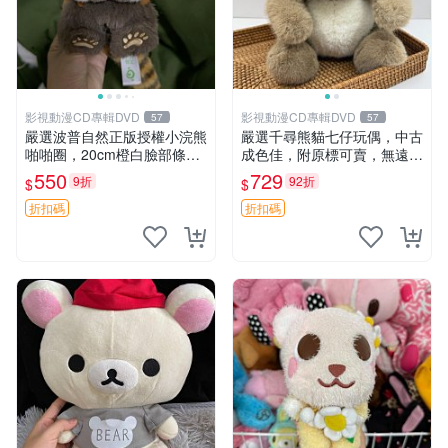
影視動漫CD專輯DVD
影視動漫CD專輯DVD
57
57
嚴選波普自然正版授權小浣熊
嚴選千尋熊貓七仔玩偶，中古
啪啪圈，20cm橙白臉部條紋
成色佳，附原標可賣，無遠方
清晰，毛絨超萌贈品推薦。
一手送第二天即達 中古玩偶
550
729
9折
92折
$
$
小浣熊 波普 圈環
熊貓七仔 千尋
折扣碼
折扣碼