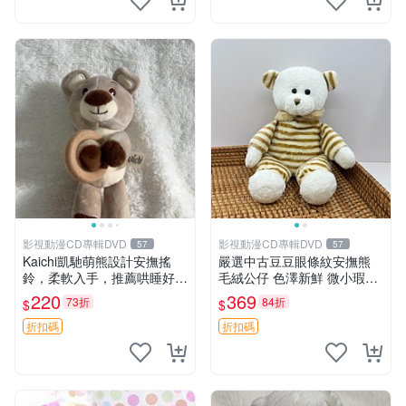
影視動漫CD專輯DVD
影視動漫CD專輯DVD
57
57
Kaichi凱馳萌熊設計安撫搖
嚴選中古豆豆眼條紋安撫熊
鈴，柔軟入手，推薦哄睡好選
毛絨公仔 色澤新鮮 微小瑕疵
擇 熊公仔 安撫玩具 喂食環
可收藏 中古 安撫熊 條紋公仔
220
369
73折
84折
$
$
折扣碼
折扣碼