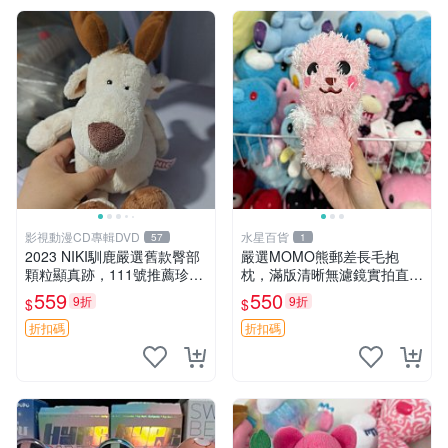
影視動漫CD專輯DVD
水星百貨
57
1
2023 NIKI馴鹿嚴選舊款臀部
嚴選MOMO熊郵差長毛抱
顆粒顯真跡，111號推薦珍藏
枕，滿版清晰無濾鏡實拍直
品 馴鹿 舊款 尾巴顆粒
銷。每周新品到貨，不容錯
559
550
9折
9折
$
$
過！ 郵差熊 長毛 抱枕
折扣碼
折扣碼