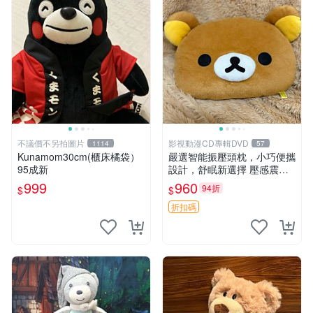
不議價不另拍圖片
影視動漫CD專輯DVD
1114
57
Kunamom30cm(櫃床橘袋）
嚴選智能振壓頭枕，小巧便攜
95成新
設計，舒眠新選擇 壓感震動
頭枕 確切尺寸 小巧便攜
999
960
94折
$
$
折扣碼