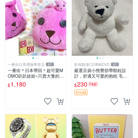
一番街日系禮物專賣店
影視動漫CD專輯DVD
87
57
一番街＊日本帶回＊超可愛M
嚴選豆袋小熊臀部帶顆粒設
OMO趴趴娃娃~只賣大隻的1
計，舒適又可愛的抱枕 毛絨
號~單隻價～生日禮物
抱枕、臀部按摩、坐墊
1,180
230
74折
$
$
折扣碼