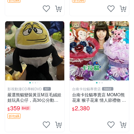
影視動漫CD專輯DVD
台南卡拉貓專賣店
57
5902
嚴選熊貓變裝黃豆M豆毛絨娃
台南卡拉貓專賣店 MOMO熊
娃玩具公仔，高30公分動漫
花束 猴子花束 情人節禮物 二
周邊 熊貓 變裝 公仔
選一 可繡字 可今天寄明天到
359
2,380
84折
$
$
折扣碼