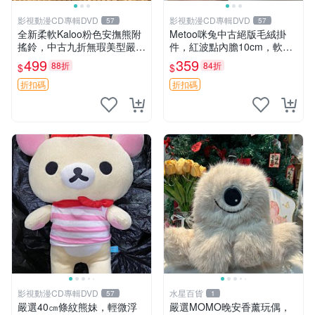
影視動漫CD專輯DVD
影視動漫CD專輯DVD
57
57
全新柔軟Kaloo粉色安撫熊附
Metoo咪兔中古絕版毛絨掛
搖鈴，中古九折無瑕美型嚴選
件，紅波點內膽10cm，軟糯
收藏 粉色 安撫 玩具
宜贈送收藏 咪熊 毛絨 掛件
499
359
88折
84折
$
$
折扣碼
折扣碼
影視動漫CD專輯DVD
水星百貨
57
1
嚴選40㎝條紋熊妹，輕微浮
嚴選MOMO晚安香薰玩偶，