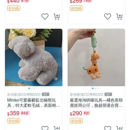
440
269
87折
78折
$
$
高臀部、豆袋抱枕
大容量
折扣碼
折扣碼
影視動漫CD專輯DVD
影視動漫CD專輯DVD
57
57
Miniso可愛霧霾藍北極熊玩
嚴選海淘哄睡玩具—橘色長頸
具，特大柔軟毛絨，表面稍有
鹿抓周公仔，臉超萌適合寶寶
使用痕跡，適合居家擺放 23
陪伴，中古略有使用痕跡 橘
359
290
84折
8折
$
$
CM 毛絨玩具 北極熊 魯班熊
色 長頸鹿 抓周
折扣碼
折扣碼