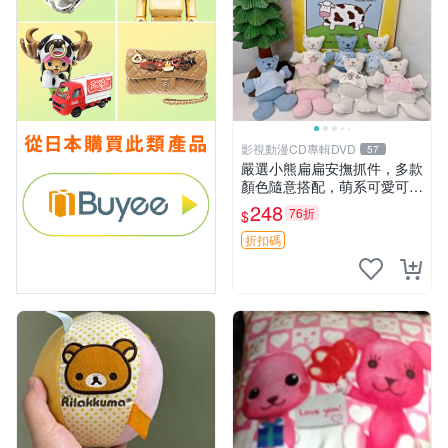
影視動漫CD專輯DVD
57
嚴選小熊扁扁安撫抓件，多款
顏色隨意搭配，萌系可愛可改
掛件 小熊安撫抓件 憶記 抓繩
248
76折
$
孩童掛件
折扣碼