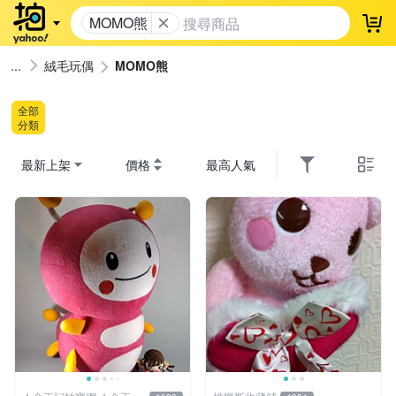
MOMO熊
登
絨毛玩偶
MOMO熊
全部
分類
最新上架
價格
最高人氣