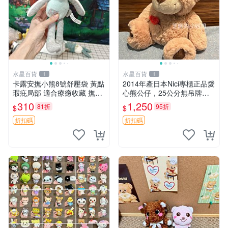
水星百貨
水星百貨
1
1
卡露安撫小熊8號舒壓袋 黃點
2014年產日本Nici專櫃正品愛
瑕疪局部 適合療癒收藏 撫慰
心熊公仔，25公分無吊牌全
身心 美肌養護 放鬆好物
新 愛心熊 公仔 熊抱玩偶
310
1,250
81折
95折
$
$
折扣碼
折扣碼