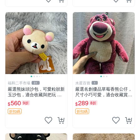
福和二手市場
水星百貨
31
1
嚴選熊妹頭沙包，可愛粒狀新
嚴選名創優品草莓香熊公仔，
玉沙包，適合收藏與把玩 熊
尺寸小巧可愛，適合收藏賞玩
妹 沙包 玉石
30cm 玩具 公仔 草莓熊
560
289
9折
8折
$
$
折扣碼
折扣碼