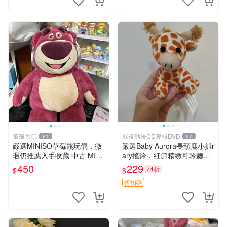
董爺古玩
影視動漫CD專輯DVD
61
57
嚴選MINISO草莓熊玩偶，微
嚴選Baby Aurora長頸鹿小抓r
瑕仍推薦入手收藏 中古 MINI
ary搖鈴，細節精緻可聆聽清
SO 草莓熊 玩具 收藏
脆鈴音 軟萌可愛 定制紀念 金
450
229
74折
$
$
屬搖鈴 新手媽咪推薦 長頸鹿
抓rary 搖鈴
折扣碼