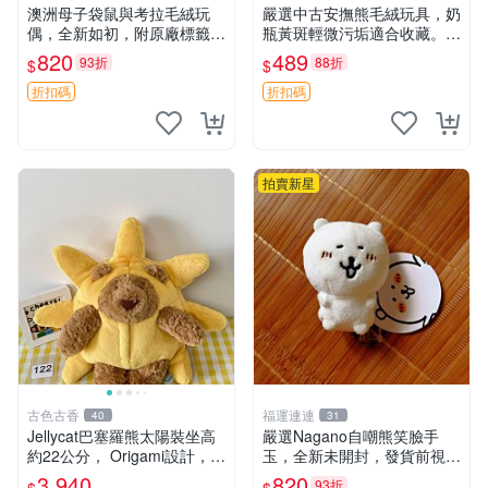
澳洲母子袋鼠與考拉毛絨玩
嚴選中古安撫熊毛絨玩具，奶
偶，全新如初，附原廠標籤，
瓶黃斑輕微污垢適合收藏。默
手感極軟，適合贈送親朋好
認兩日發貨，全國快遞隨機派
820
489
93折
88折
$
$
友。袋鼠與考拉正版，精緻尺
送。 成色如圖可放心購買，
寸，適合作為收藏或家飾擺
輕微瑕疵和臟污不影響使用。
折扣碼
折扣碼
設，增添暖意。 母子、袋
安撫熊 中古玩偶 毛
鼠、
拍賣新星
古色古香
福運連連
40
31
Jellycat巴塞羅熊太陽裝坐高
嚴選Nagano自嘲熊笑臉手
約22公分， Origami設計，來
玉，全新未開封，發貨前視頻
自越南。嚴選 Recommendat
確認，海南 廣西 貴州 嚴選N
3,940
820
93折