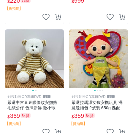
220
999
73折
$
$
折扣碼
影視動漫CD專輯DVD
影視動漫CD專輯DVD
57
57
嚴選中古豆豆眼條紋安撫熊
嚴選拉瑪澤女孩安撫玩具 滿
毛絨公仔 色澤新鮮 微小瑕疵
意送補包 2號裝 650g 匹配嬰
可收藏 中古 安撫熊 條紋公仔
幼童舒壓好伴侶 女孩專用 安
369
359
84折
84折
$
$
心選擇 安撫玩偶 衝包 玩具
折扣碼
折扣碼