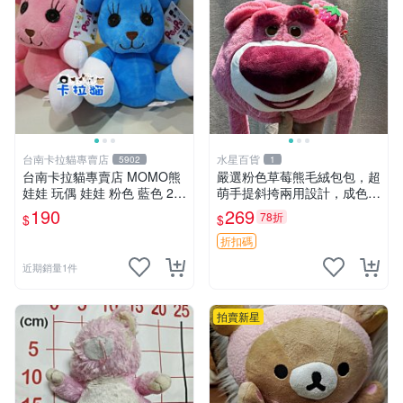
台南卡拉貓專賣店
水星百貨
5902
1
台南卡拉貓專賣店 MOMO熊
嚴選粉色草莓熊毛絨包包，超
娃娃 玩偶 娃娃 粉色 藍色 2色
萌手提斜挎兩用設計，成色上
分售
佳容量大 粉紅草莓 毛絨包 超
190
269
78折
$
$
大容量
折扣碼
近期銷量1件
拍賣新星