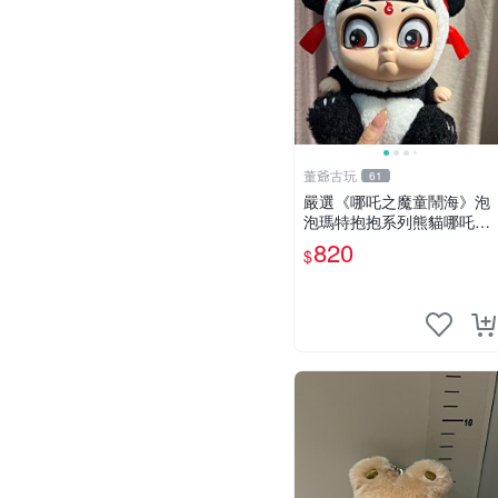
董爺古玩
61
嚴選《哪吒之魔童鬧海》泡
泡瑪特抱抱系列熊貓哪吒搪
膠臉毛絨， STATE：如圖顯
820
$
示 哪吒 毛絨公仔 泡泡瑪特