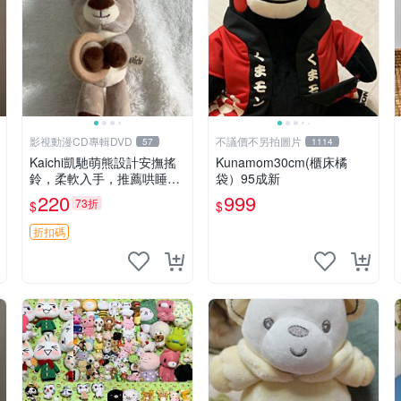
影視動漫CD專輯DVD
不議價不另拍圖片
57
1114
Kaichi凱馳萌熊設計安撫搖
Kunamom30cm(櫃床橘
鈴，柔軟入手，推薦哄睡好
袋）95成新
選擇 熊公仔 安撫玩具 喂食
220
999
73折
$
$
環
折扣碼