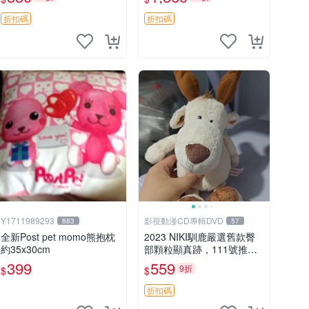
加熱，適合各個年齡層，冷
暖兩用享受抱抱樂趣，不容
折扣碼
折扣碼
錯過嚴選好物 溫暖 冷感
Y1711989293
影視動漫CD專輯DVD
883
57
全新Post pet momo熊抱枕
2023 NIKI馴鹿嚴選舊款臀
約35x30cm
部顆粒顯真跡，111號推薦
珍藏品 馴鹿 舊款 尾巴顆粒
399
559
9折
$
$
折扣碼