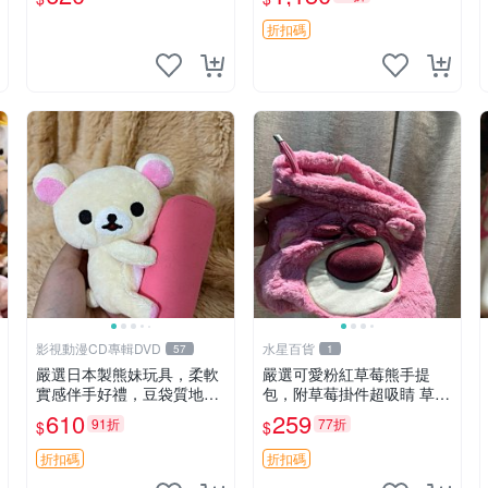
折扣碼
影視動漫CD專輯DVD
水星百貨
57
1
嚴選日本製熊妹玩具，柔軟
嚴選可愛粉紅草莓熊手提
實感伴手好禮，豆袋質地手
包，附草莓掛件超吸睛 草莓
感佳，抱枕小熊 recom 推薦
熊手提包 草莓掛件 可愛port
610
259
91折
77折
$
$
白色豆袋 玩具
unese
折扣碼
折扣碼