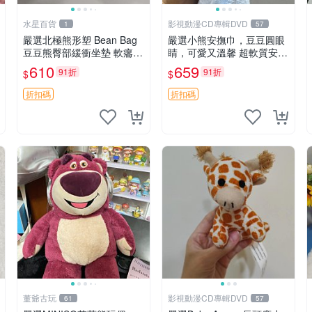
水星百貨
影視動漫CD專輯DVD
1
57
嚴選北極熊形塑 Bean Bag
嚴選小熊安撫巾，豆豆圓眼
豆豆熊臀部緩衝坐墊 軟癟癟
睛，可愛又溫馨 超軟質安撫
舒壓設計 保暖又實用 適合
巾，豆豆設計，哄睡好幫手
610
659
91折
91折
$
$
久坐放松 推薦居家使用 RU
約克豆豆眼安撫巾 數碼豆豆
SS系列 豆豆熊屁屁坐墊 3D
眼
折扣碼
折扣碼
顆粒結構
董爺古玩
影視動漫CD專輯DVD
61
57