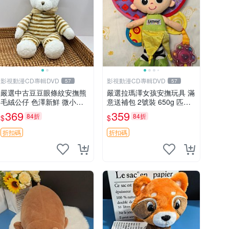
影視動漫CD專輯DVD
影視動漫CD專輯DVD
57
57
嚴選中古豆豆眼條紋安撫熊
嚴選拉瑪澤女孩安撫玩具 滿
毛絨公仔 色澤新鮮 微小瑕
意送補包 2號裝 650g 匹配
疵可收藏 中古 安撫熊 條紋
嬰幼童舒壓好伴侶 女孩專用
369
359
84折
84折
$
$
公仔
安心選擇 安撫玩偶 衝包 玩
具
折扣碼
折扣碼