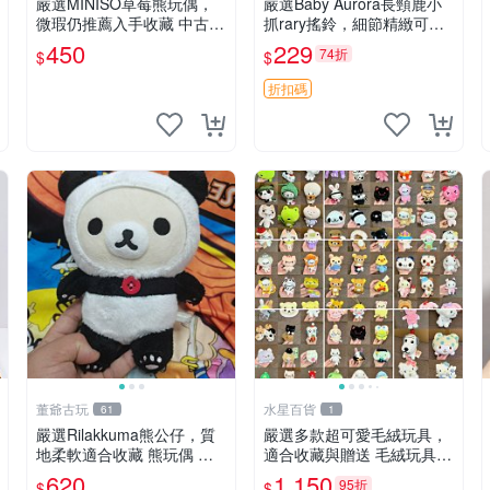
嚴選MINISO草莓熊玩偶，
嚴選Baby Aurora長頸鹿小
微瑕仍推薦入手收藏 中古 M
抓rary搖鈴，細節精緻可聆
INISO 草莓熊 玩具 收藏
聽清脆鈴音 軟萌可愛 定制
450
229
74折
$
$
紀念 金屬搖鈴 新手媽咪推
薦 長頸鹿 抓rary 搖鈴
折扣碼
董爺古玩
水星百貨
61
1
嚴選Rilakkuma熊公仔，質
嚴選多款超可愛毛絨玩具，
地柔軟適合收藏 熊玩偶 柔
適合收藏與贈送 毛絨玩具、
軟 公仔 收藏
抱枕、公仔
620
1,150
95折
$
$