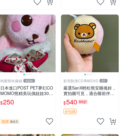
桃樂斯收藏鋪
影視動漫CD專輯DVD
4334
57
日本進口POST PET夢幻CO
嚴選SanX輕松熊安睡搖鈴，
MOMO熊精美玩偶娃娃30c
實拍圖可見，適合睡前伴
m
侶， Picks安撫好物 0325
250
540
89折
$
$
懸吊 電腦
折扣碼
競標
剩8天