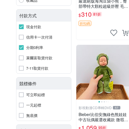
收藏品
嚴選絕版海淘豆袋小熊，臀
部帶特大顆粒超級舒壓 毛毛
摸起來格外順滑適合收藏 10
310
81折
$
付款方式
0%棉質 豆袋枕 豆袋、抱
枕、小熊
折扣碼
現金付款
信用卡一次付清
分期0利率
萊爾富取貨付款
7-11取貨付款
競標條件
可立即結標
一元起標
影視動漫CD專輯DVD
57
Bieber比伯安撫綠色熊娃娃
無底價
中古玩偶嚴選收藏款 微瑕輕
度使用 Bieber綠熊娃娃 中
1,059
95折
$