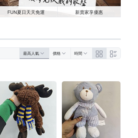
FUN夏日天天免運
新賣家享優惠
最高人氣
價格
時間