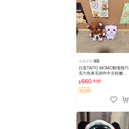
水星百貨
1
日系TAITO MOMO郵電熊巧
克力色卷毛掛件中古粉嫩玩
偶微瑕推薦 postpet momo
660
91折
$
郵電熊 中古玩偶
折扣碼