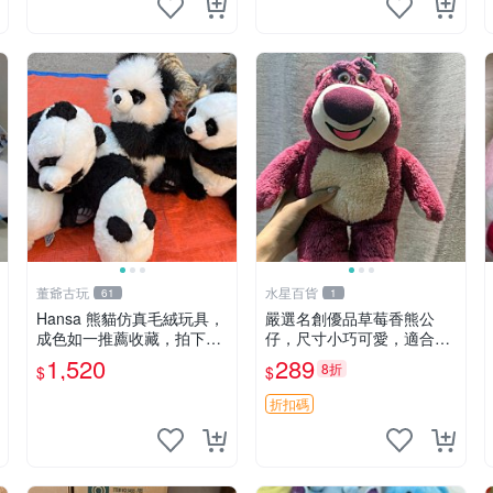
董爺古玩
水星百貨
61
1
Hansa 熊貓仿真毛絨玩具，
嚴選名創優品草莓香熊公
成色如一推薦收藏，拍下無
仔，尺寸小巧可愛，適合收
疑心 熊貓 毛絨玩具 收藏
藏賞玩 30cm 玩具 公仔 草
1,520
289
8折
$
$
莓熊
折扣碼