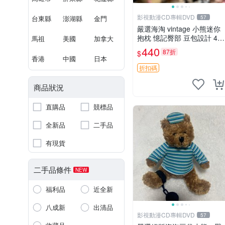
影視動漫CD專輯DVD
台東縣
澎湖縣
金門
57
嚴選海淘 vintage 小熊迷你
抱枕 憶記臀部 豆包設計 4c
馬祖
美國
加拿大
m 高 推薦收藏 迷你豆包小
440
87折
$
熊、高臀部、豆袋抱枕
香港
中國
日本
折扣碼
商品狀況
直購品
競標品
全新品
二手品
有現貨
二手品條件
NEW
福利品
近全新
八成新
出清品
影視動漫CD專輯DVD
57