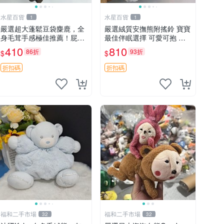
水星百貨
水星百貨
1
1
嚴選超大蓬鬆豆袋麋鹿，全
嚴選絨質安撫熊附搖鈴 寶寶
身毛茸手感極佳推薦！屁股
最佳伴眠選擇 可愛可抱 絨
與四肢填充均勻，適合收藏
毛玩具 安撫熊 嬰兒用
410
810
86折
93折
$
$
與孩童共賞。 麋鹿 豆袋 毛
茸玩具
折扣碼
折扣碼
福和二手市場
福和二手市場
32
32