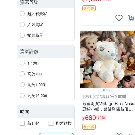
古玩偶 微瑕
賣家等級
折扣碼
超人氣賣家
人氣賣家
拍賣新星
賣家評價
1-100
高於100
高於1,000
高於10,000
影視動漫CD專輯DVD
57
嚴選海淘Vintage Blue Nose
豆袋小熊，臀部與四肢俱
時間
全，坐高11公分，附原盒與
660
91折
$
吊牌收藏。藍鼻子小熊，值
新刊登
即將結標
得擁有 玩具 憶熊
折扣碼