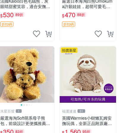
法國Kaloo白色毛絨熊，灰
嚴選日本海淘白熊Omokum
眼睛甜蜜笑容，適合安撫逗
a許願娃娃，超萌可愛毛絨
趣可愛，柔軟面料手感佳。
公仔推薦收藏 白熊 Omoku
530
470
89折
88折
$
$
14 白色安撫熊 毛絨玩具 寶
ma 毛絨玩具 偽裝娃娃 玩具
寶逗樂具
擺飾
折扣碼
折扣碼
拍賣新星
水星百貨
福運連連
1
31
嚴選海淘Soft萌系母子熊
英國Warmies小樹懶瓦姆安
包，前袋設計更便攜推薦收
撫玩偶，全新正品附原廠吊
藏 母子熊 軟綿綿 包包
牌與防塵袋，內藏薰衣草可
350
1,560
83折
95折
$
$