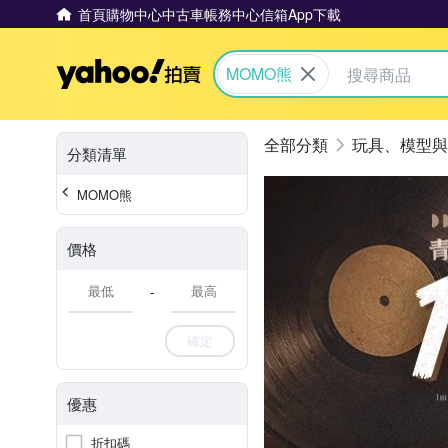
首頁
購物中心
中古車
帳務中心
信箱
App下載
Yahoo拍賣
MOMO熊
玩具、模型與
分類清單
MOMO熊
價格
-
確定
優惠
折扣碼