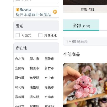
遊戲卡牌
全部
運送
(168)
可面交
跨國運送
1 ~ 60 筆結果
所在地
全部商品
台北市
新北市
基隆市
宜蘭縣
桃園市
新竹市
新竹縣
苗栗縣
台中市
彰化縣
南投縣
嘉義市
嘉義縣
雲林縣
台南市
高雄市
屏東縣
花蓮縣