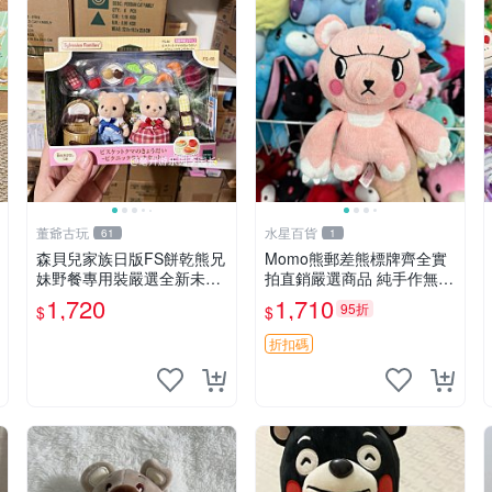
董爺古玩
水星百貨
61
1
森貝兒家族日版FS餅乾熊兄
Momo熊郵差熊標牌齊全實
妹野餐專用裝嚴選全新未開
拍直銷嚴選商品 純手作無修
封，包含兩組大童款紙盒
圖可收藏 郵差熊 Momo熊
1,720
1,710
95折
$
$
裝，適合收藏與分享。 餅乾
標牌 商品
熊兄妹、野餐、收藏
折扣碼