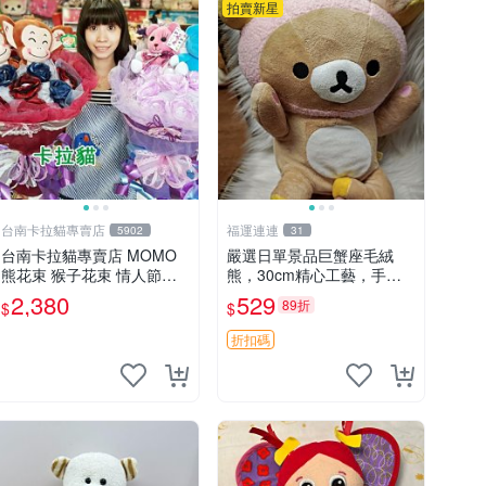
拍賣新星
台南卡拉貓專賣店
福運連連
5902
31
台南卡拉貓專賣店 MOMO
嚴選日單景品巨蟹座毛絨
熊花束 猴子花束 情人節禮
熊，30cm精心工藝，手感
物 二選一 可繡字 可今天寄
軟糯推薦收藏送人 巨蟹座
2,380
529
89折
$
$
明天到
毛絨玩具 精緻做工
折扣碼