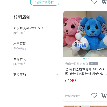
清除所有條件
相關店鋪
影視動漫CD專輯DVD
59件商品
水星百貨
29件商品
董爺古玩
25件商品
台南卡拉貓專賣店
5902
台南卡拉貓專賣店 MOMO
熊 娃娃 玩偶 娃娃 粉色 藍色
更多店舖
2色分售
190
$
近期銷量1件