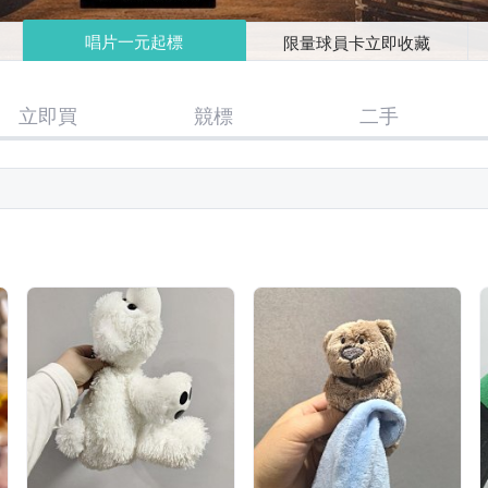
唱片一元起標
限量球員卡立即收藏
立即買
競標
二手