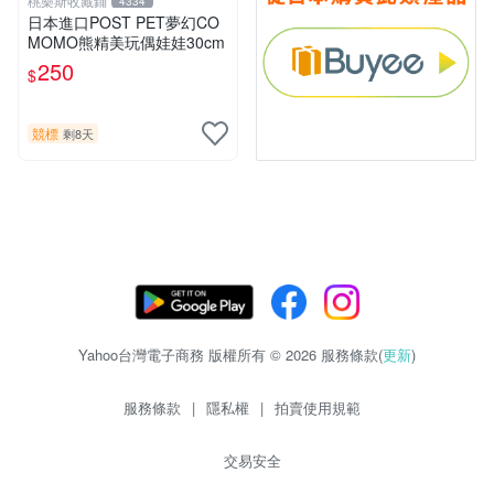
桃樂斯收藏鋪
4334
日本進口POST PET夢幻CO
MOMO熊精美玩偶娃娃30cm
250
$
競標
剩8天
Yahoo台灣電子商務 版權所有 © 2026 服務條款(
更新
)
服務條款
|
隱私權
|
拍賣使用規範
交易安全