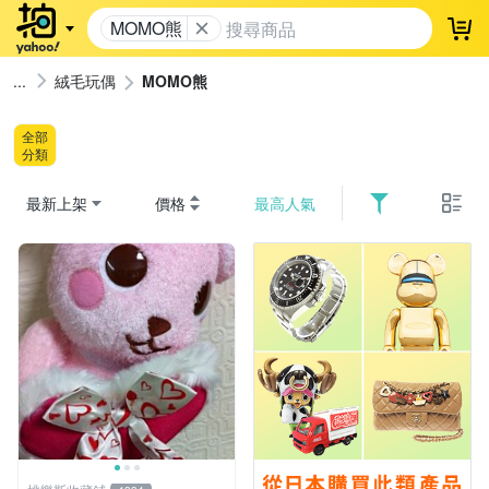
MOMO熊
登
絨毛玩偶
MOMO熊
全部
分類
最新上架
價格
最高人氣