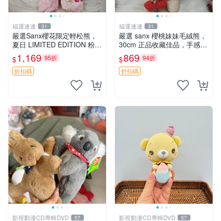
福運連連
福運連連
31
31
嚴選Sanx櫻花限定輕松熊，
嚴選 sanx 櫻桃妹妹毛絨熊，
夏日 LIMITED EDITION 粉色
30cm 正品收藏佳品，手感極
毛絨熊，背有拉鏈設計，肚內
軟，適合贈送與收藏 櫻桃妹
1,169
869
95折
94折
$
$
填充豆袋，精致工藝呈現，狀
妹、sanx、毛絨熊
態如新，適合收藏與送人 櫻
折扣碼
折扣碼
花、
影視動漫CD專輯DVD
影視動漫CD專輯DVD
57
57