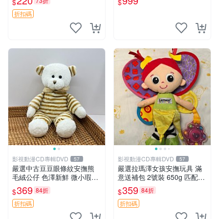
220
999
73折
$
$
折扣碼
影視動漫CD專輯DVD
影視動漫CD專輯DVD
57
57
嚴選中古豆豆眼條紋安撫熊
嚴選拉瑪澤女孩安撫玩具 滿
毛絨公仔 色澤新鮮 微小瑕疵
意送補包 2號裝 650g 匹配嬰
可收藏 中古 安撫熊 條紋公仔
幼童舒壓好伴侶 女孩專用 安
369
359
84折
84折
$
$
心選擇 安撫玩偶 衝包 玩具
折扣碼
折扣碼