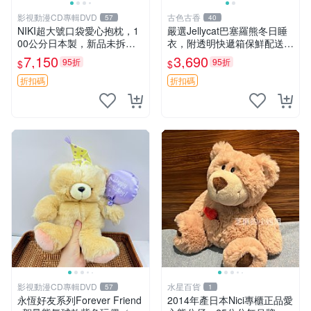
影視動漫CD專輯DVD
古色古香
57
40
NIKI超大號口袋愛心抱枕，1
嚴選Jellycat巴塞羅熊冬日睡
00公分日本製，新品未拆封
衣，附透明快遞箱保鮮配送，
胖嘟嘟收藏推薦 愛心抱枕 日
童趣可愛可收藏 巴塞羅熊 睡
7,150
3,690
95折
95折
$
$
本 抱枕
衣 透明袋
折扣碼
折扣碼
影視動漫CD專輯DVD
水星百貨
57
1
永恆好友系列Forever Friend
2014年產日本Nici專櫃正品愛