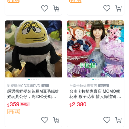
影視動漫CD專輯DVD
台南卡拉貓專賣店
57
5902
嚴選熊貓變裝黃豆M豆毛絨娃
台南卡拉貓專賣店 MOMO熊
娃玩具公仔，高30公分動漫
花束 猴子花束 情人節禮物 二
周邊 熊貓 變裝 公仔
選一 可繡字 可今天寄明天到
359
2,380
84折
$
$
折扣碼