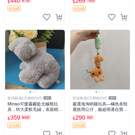
440
269
87折
78折
$
$
高臀部、豆袋抱枕
大容量
折扣碼
折扣碼
影視動漫CD專輯DVD
影視動漫CD專輯DVD
57
57
Miniso可愛霧霾藍北極熊玩
嚴選海淘哄睡玩具—橘色長頸
具，特大柔軟毛絨，表面稍有
鹿抓周公仔，臉超萌適合寶寶
使用痕跡，適合居家擺放 23
陪伴，中古略有使用痕跡 橘
359
290
84折
8折
$
$
CM 毛絨玩具 北極熊 魯班熊
色 長頸鹿 抓周
折扣碼
折扣碼