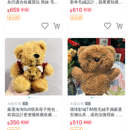
灰仍適合收藏賞玩 熊妹 毛絨
新奇毛絨設計，蘋果實拍展
玩具 浮雕熊
示，成色極佳 晚安香薰 馮娃
659
610
91折
91折
$
$
娃 毛絨玩偶
折扣碼
折扣碼
水星百貨
水星百貨
1
1
嚴選海淘Soft萌系母子熊包，
環球影城TIM熊毛絨手偶嚴選
前袋設計更便攜推薦收藏 母
安撫玩具，成色佳微瑕疵，贈
子熊 軟綿綿 包包
小禮物超值優惠 TIM熊 毛絨
350
510
83折
89折
$
$
手偶 安撫 toy 嚴選
折扣碼
折扣碼