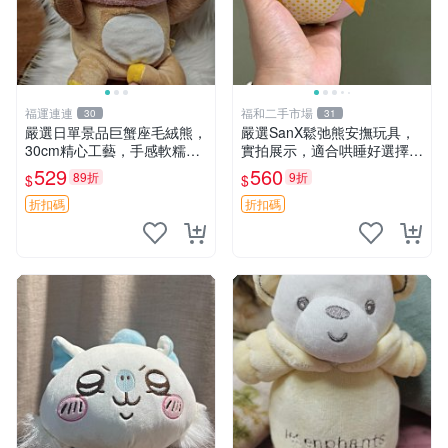
福運連連
福和二手市場
30
31
嚴選日單景品巨蟹座毛絨熊，
嚴選SanX鬆弛熊安撫玩具，
30cm精心工藝，手感軟糯推
實拍展示，適合哄睡好選擇
薦收藏送人 巨蟹座 毛絨玩具
電腦玩具 安撫用品
529
560
89折
9折
$
$
精緻做工
折扣碼
折扣碼