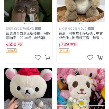
影視動漫CD專輯DVD
影視動漫CD專輯DVD
57
57
嚴選波普自然正版授權小浣熊
嚴選千尋熊貓七仔玩偶，中古
啪啪圈，20cm橙白臉部條紋
成色佳，附原標可賣，無遠方
清晰，毛絨超萌贈品推薦。
一手送第二天即達 中古玩偶
550
729
9折
92折
$
$
小浣熊 波普 圈環
熊貓七仔 千尋
折扣碼
折扣碼