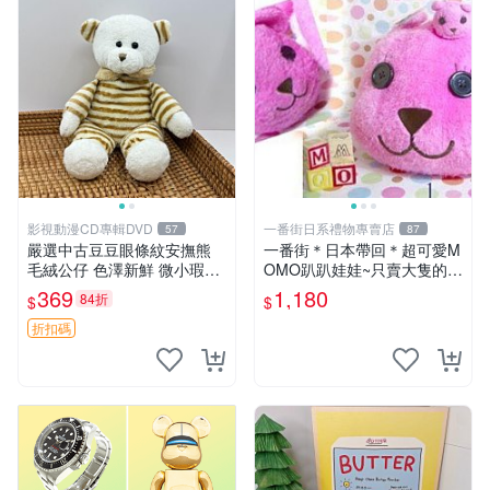
影視動漫CD專輯DVD
一番街日系禮物專賣店
57
87
嚴選中古豆豆眼條紋安撫熊
一番街＊日本帶回＊超可愛M
毛絨公仔 色澤新鮮 微小瑕疵
OMO趴趴娃娃~只賣大隻的1
可收藏 中古 安撫熊 條紋公仔
號~單隻價～生日禮物
369
1,180
84折
$
$
折扣碼