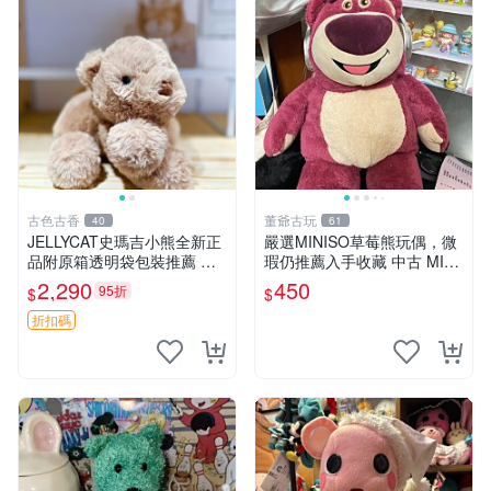
古色古香
董爺古玩
40
61
JELLYCAT史瑪吉小熊全新正
嚴選MINISO草莓熊玩偶，微
品附原箱透明袋包裝推薦 透
瑕仍推薦入手收藏 中古 MINI
明袋 包裝盒 史瑪吉小熊
SO 草莓熊 玩具 收藏
2,290
450
95折
$
$
折扣碼