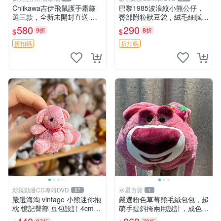
Chiikawa吉伊飛鼠護手霜厳
巴黎1985波浪紋小熊公仔，
選三款，全新未開封直送 飛
臀部附粒狀豆袋，絨毛細膩臉
鼠 護手霜 吉伊三款 新貨
部可愛，中古嚴選推薦 小熊
580
290
9折
8折
$
$
公仔 豆袋
折扣碼
折扣碼
影視動漫CD專輯DVD
水星百貨
57
1
嚴選海淘 vintage 小熊迷你抱
嚴選粉色草莓熊毛絨包包，超
枕 憶記臀部 豆包設計 4cm
萌手提斜挎兩用設計，成色上
高 推薦收藏 迷你豆包小熊、
佳容量大 粉紅草莓 毛絨包 超