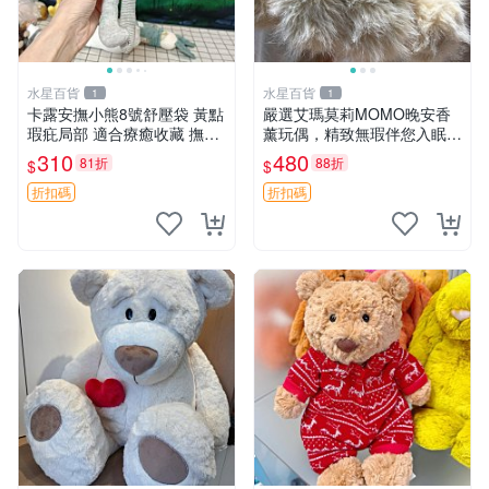
水星百貨
水星百貨
1
1
卡露安撫小熊8號舒壓袋 黃點
嚴選艾瑪莫莉MOMO晚安香
瑕疪局部 適合療癒收藏 撫慰
薰玩偶，精致無瑕伴您入眠
身心 美肌養護 放鬆好物
晚安精靈 香薰玩具 玩偶收藏
310
480
81折
88折
$
$
折扣碼
折扣碼