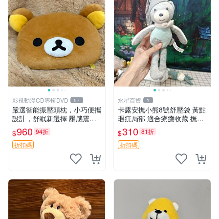
影視動漫CD專輯DVD
水星百貨
57
1
嚴選智能振壓頭枕，小巧便攜
卡露安撫小熊8號舒壓袋 黃點
設計，舒眠新選擇 壓感震動
瑕疪局部 適合療癒收藏 撫慰
頭枕 確切尺寸 小巧便攜
身心 美肌養護 放鬆好物
960
310
94折
81折
$
$
折扣碼
折扣碼