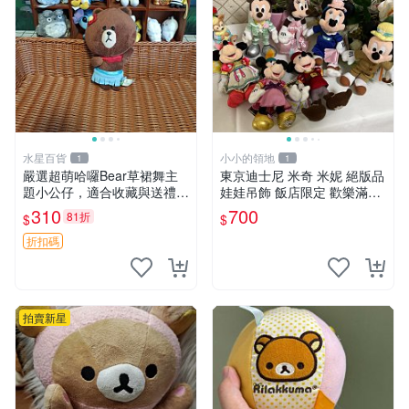
水星百貨
小小的領地
1
1
嚴選超萌哈囉Bear草裙舞主
東京迪士尼 米奇 米妮 絕版品
題小公仔，適合收藏與送禮 1
娃娃吊飾 飯店限定 歡樂滿人
00 克 哈囉Bear 草裙舞
間 復活節
310
700
81折
$
$
折扣碼
拍賣新星