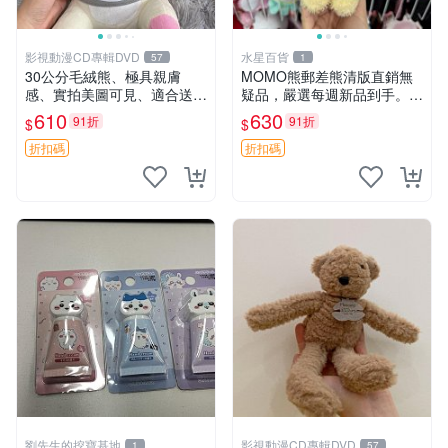
影視動漫CD專輯DVD
水星百貨
57
1
30公分毛絨熊、極具親膚
MOMO熊郵差熊清版直銷無
感、實拍美圖可見、適合送禮
疑品，嚴選每週新品到手。紅
收藏 毛絨熊 送禮 熊抱
薯啵啵鮮果間 郵差熊 清版 紅
610
630
91折
91折
$
$
薯啵啵間
折扣碼
折扣碼
劉先生的挖寶基地
影視動漫CD專輯DVD
1
57