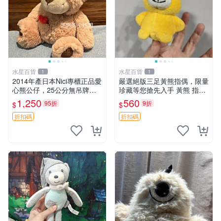
水星百貨
水星百貨
1
1
2014年產日本Nici專櫃正品愛
嚴選絕版三足黃熊指偶，限量
心熊公仔，25公分無吊牌全
珍藏等您搶先入手 黃熊 指偶
新 愛心熊 公仔 熊抱玩偶
珍藏品
1,250
560
95折
9折
$
$
折扣碼
折扣碼