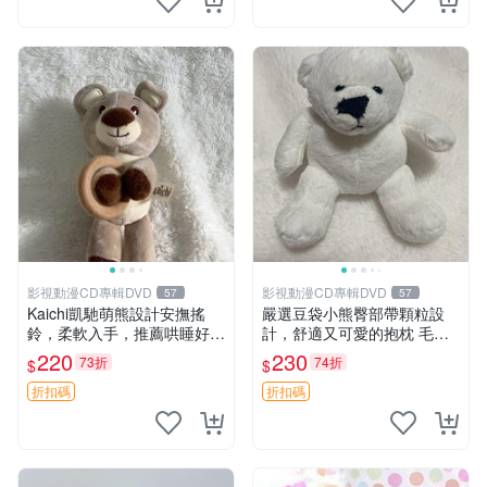
影視動漫CD專輯DVD
影視動漫CD專輯DVD
57
57
Kaichi凱馳萌熊設計安撫搖
嚴選豆袋小熊臀部帶顆粒設
鈴，柔軟入手，推薦哄睡好選
計，舒適又可愛的抱枕 毛絨
擇 熊公仔 安撫玩具 喂食環
抱枕、臀部按摩、坐墊
220
230
73折
74折
$
$
折扣碼
折扣碼