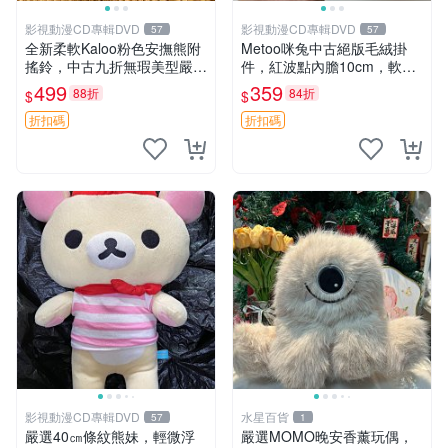
影視動漫CD專輯DVD
影視動漫CD專輯DVD
57
57
全新柔軟Kaloo粉色安撫熊附
Metoo咪兔中古絕版毛絨掛
搖鈴，中古九折無瑕美型嚴選
件，紅波點內膽10cm，軟糯
收藏 粉色 安撫 玩具
宜贈送收藏 咪熊 毛絨 掛件
499
359
88折
84折
$
$
折扣碼
折扣碼
影視動漫CD專輯DVD
水星百貨
57
1
嚴選40㎝條紋熊妹，輕微浮
嚴選MOMO晚安香薰玩偶，