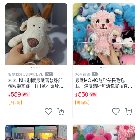
影視動漫CD專輯DVD
水星百貨
57
1
2023 NIKI馴鹿嚴選舊款臀部
嚴選MOMO熊郵差長毛抱
顆粒顯真跡，111號推薦珍藏
枕，滿版清晰無濾鏡實拍直
品 馴鹿 舊款 尾巴顆粒
銷。每周新品到貨，不容錯
559
550
9折
9折
$
$
過！ 郵差熊 長毛 抱枕
折扣碼
折扣碼