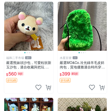
福和二手市場
水星百貨
31
1
嚴選熊妹頭沙包，可愛粒狀新
嚴選MO&Co.冷光綠羊毛皮斜
玉沙包，適合收藏與把玩 熊
挎包，質地優雅適合時尚穿搭
妹 沙包 玉石
冷光綠 皮包 斜挎包
560
399
9折
85折
$
$
折扣碼
折扣碼