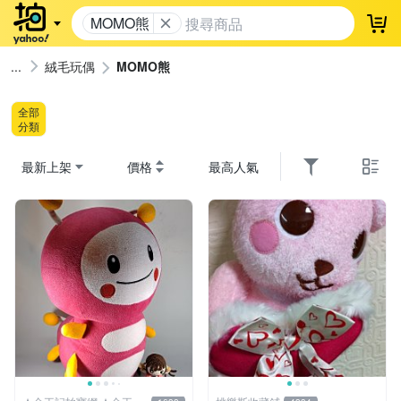
MOMO熊
登
絨毛玩偶
MOMO熊
全部
分類
最新上架
價格
最高人氣