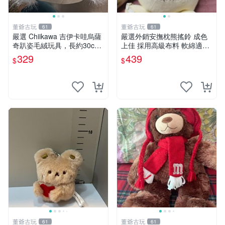
董爺古玩
董爺古玩
61
61
嚴選 Chiikawa 吉伊卡哇烏薩
嚴選外銷安撫枕熊搖鈴 成色
奇趴姿毛絨玩具，長約30c
上佳 採用高級布料 軟綿適合
m，質地超軟適合收藏 烏薩
收藏 安心選購 安撫枕 熊玩具
329
439
$
$
奇 Chiikawa 毛絨 超軟
搖鈴
董爺古玩
董爺古玩
61
61