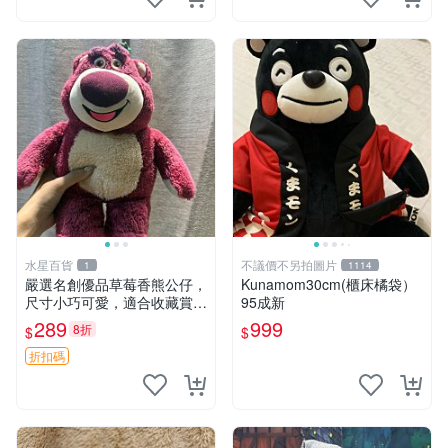
水星百貨
不議價不另拍圖片
1
1114
嚴選名創優品草莓香熊公仔，
Kunamom30cm(櫃床橘袋）
尺寸小巧可愛，適合收藏賞玩
95成新
30cm 玩具 公仔 草莓熊
289
999
8折
$
$
折扣碼