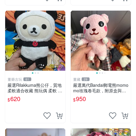
董爺古玩
董藏
61
29
嚴選Rilakkuma熊公仔，質地
嚴選萬代Bandai郵電熊momo
柔軟適合收藏 熊玩偶 柔軟 公
mo玫瑰卷毛款，附原盒與吊
仔 收藏
牌，粉嫩可愛入手即柔軟～
620
950
$
$
玫瑰卷毛 郵電熊 正品