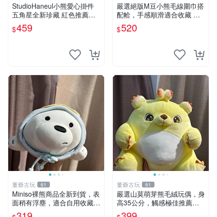
StudioHaneul小熊愛心掛件
嚴選絕版M豆小熊毛線圍巾搭
五角星全新珍藏 紅色推薦收
配帢，手感順滑適合收藏 絕
藏 玩具掛飾 掛件 新品
版M豆小熊、圍巾、毛線帢
459
520
$
$
經典好搭
董爺古玩
董爺古玩
61
61
Miniso裸熊商品全新到貨，表
嚴選山莫萌芽熊毛絨玩偶，身
面稍有浮塵，適合自用收藏嚴
高35公分，觸感極佳推薦收
選款。 裸熊 商品 裸熊玩偶
藏 萌芽熊 毛絨玩偶 串珠玩偶
319
399