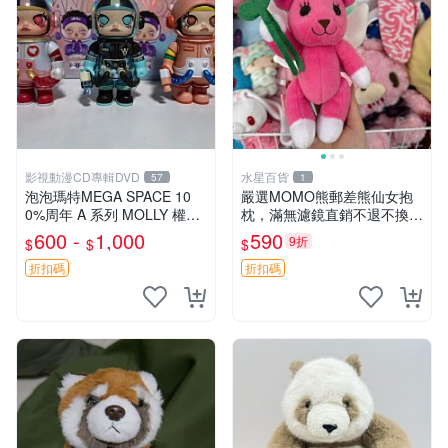
影視動漫CD專輯DVD
水星百貨
57
1
泡泡瑪特MEGA SPACE 10
嚴選MOMO熊郵差熊仙女抱
0%周年 A 系列 MOLLY 權威
枕，滿無濾鏡直銷不退不換
隱藏款 嚴選薄荷巧克力色 80
經典造型可愛必備 紅薯啵啵
600 -
1,000
590
9折
$
$
$
年代風味 權威推薦 合適收藏
間抱枕 抱枕 時尚
折扣碼
折扣碼