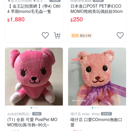
★金王記拍寶網 ★金王記
桃樂斯收藏鋪
1638
4334
拍寶趣
【 金王記拍寶網 】(學4) C80
日本進口POST PET夢幻CO
4 早期momo毛毛蟲一隻
MOMO熊精美玩偶娃娃30cm
1,880
250
$
$
競標
剩2小時
Judy好物商品~
喵仔店 miao_shop
700
3167
(T1) 全新 可愛 PostPet MO
喵仔店 口愛COmomo無敵口
MO熊玩偶/吊飾~90元~
愛