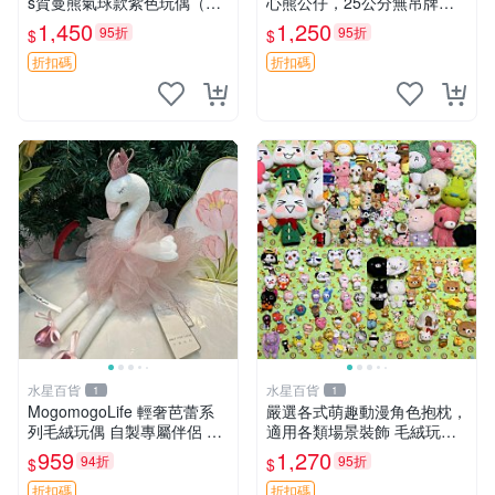
s賀曼熊氣球款紫色玩偶（鼻
心熊公仔，25公分無吊牌全
子稍有磨損） 中古玩具 氣球
新 愛心熊 公仔 熊抱玩偶
1,450
1,250
95折
95折
$
$
熊 玩偶
折扣碼
折扣碼
水星百貨
水星百貨
1
1
MogomogoLife 輕奢芭蕾系
嚴選各式萌趣動漫角色抱枕，
列毛絨玩偶 自製專屬伴侶 帶
適用各類場景裝飾 毛絨玩
標牌全新成色 芭蕾系列 毛絨
具、卡通抱枕、趣味玩偶
959
1,270
94折
95折
$
$
玩偶 安撫玩具 新款上架
折扣碼
折扣碼