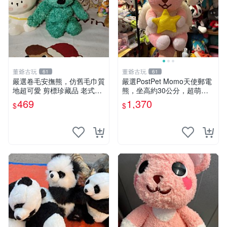
董爺古玩
董爺古玩
61
61
嚴選卷毛安撫熊，仿舊毛巾質
嚴選PostPet Momo天使郵電
地超可愛 剪標珍藏品 老式毛
熊，坐高約30公分，超萌可
巾質地 安撫熊 款式
愛收藏首選 天使郵電熊 Mom
469
1,370
$
$
o熊 玩具