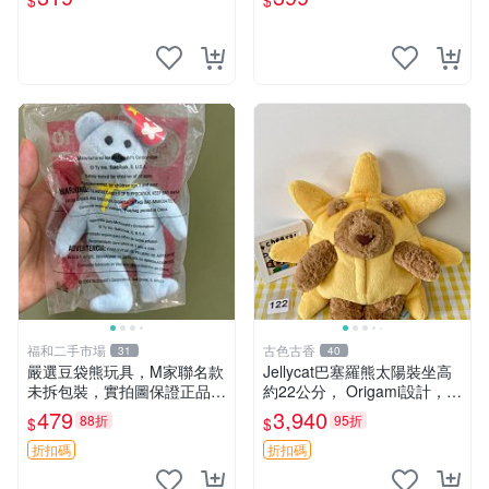
$
$
福和二手市場
古色古香
31
40
嚴選豆袋熊玩具，M家聯名款
Jellycat巴塞羅熊太陽裝坐高
未拆包裝，實拍圖保證正品
約22公分， Origami設計，來
豆袋玩具 嚴選 M家 豆袋熊
自越南。嚴選 Recommendat
479
3,940
88折
95折
$
$
ion！巴塞羅、 Origami熊、J
elly
折扣碼
折扣碼