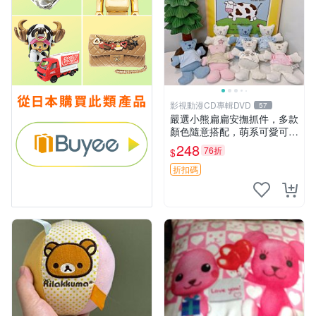
影視動漫CD專輯DVD
57
嚴選小熊扁扁安撫抓件，多款
顏色隨意搭配，萌系可愛可改
掛件 小熊安撫抓件 憶記 抓繩
248
76折
$
孩童掛件
折扣碼