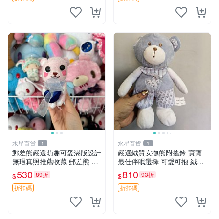
水星百貨
水星百貨
1
1
郵差熊嚴選萌趣可愛滿版設計
嚴選絨質安撫熊附搖鈴 寶寶
無瑕真照推薦收藏 郵差熊 熊
最佳伴眠選擇 可愛可抱 絨毛
抱枕 紅薯啵啵間
玩具 安撫熊 嬰兒用
530
810
89折
93折
$
$
折扣碼
折扣碼