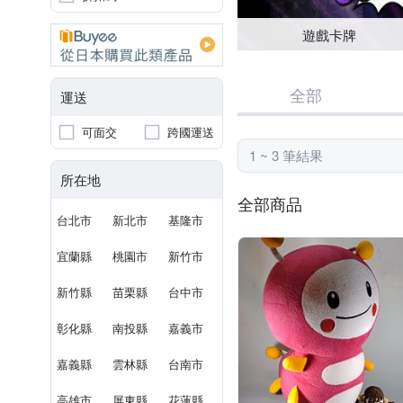
遊戲卡牌
全部
運送
可面交
跨國運送
1 ~ 3 筆結果
所在地
全部商品
台北市
新北市
基隆市
宜蘭縣
桃園市
新竹市
新竹縣
苗栗縣
台中市
彰化縣
南投縣
嘉義市
嘉義縣
雲林縣
台南市
高雄市
屏東縣
花蓮縣