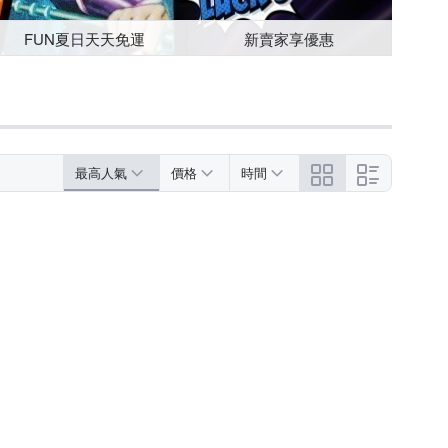
FUN夏日天天免運
新賣家享優惠
最高人氣
價格
時間