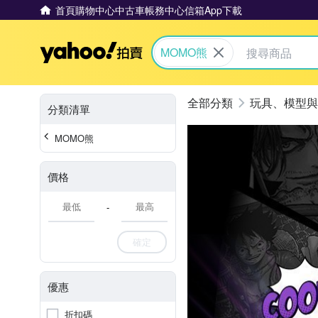
首頁
購物中心
中古車
帳務中心
信箱
App下載
Yahoo拍賣
MOMO熊
玩具、模型與
分類清單
MOMO熊
價格
-
確定
優惠
折扣碼