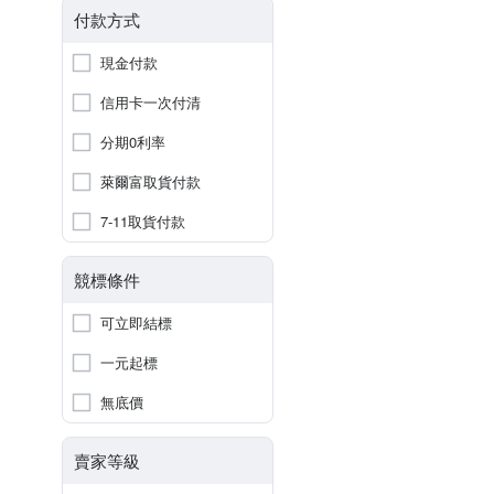
付款方式
現金付款
信用卡一次付清
分期0利率
萊爾富取貨付款
7-11取貨付款
競標條件
可立即結標
一元起標
無底價
賣家等級