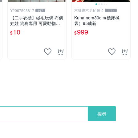
Y2067503817
不議價不另拍圖片
167
1114
【二手衣櫃】絨毛玩偶 布偶
Kunamom30cm(櫃床橘
娃娃 狗狗專用 可愛動物系
袋）95成新
列 耐咬耐磨玩具 玩偶 粉紅
10
999
$
$
熊寵物玩具 1120929
搜尋