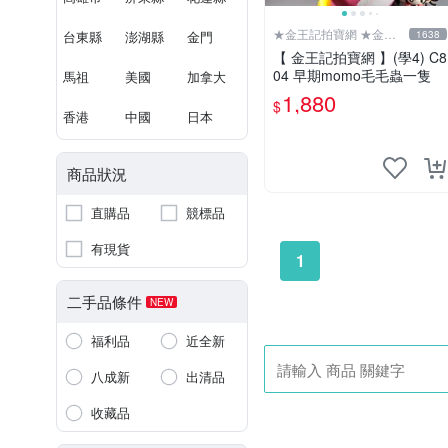
★金王記拍寶網 ★金王
台東縣
澎湖縣
金門
1638
記拍寶趣
【 金王記拍寶網 】(學4) C8
04 早期momo毛毛蟲一隻
馬祖
美國
加拿大
1,880
$
香港
中國
日本
商品狀況
直購品
競標品
有現貨
1
二手品條件
NEW
福利品
近全新
八成新
出清品
收藏品