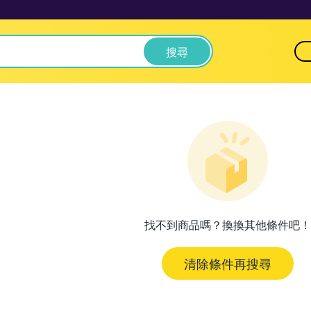
搜尋
找不到商品嗎？換換其他條件吧！
清除條件再搜尋