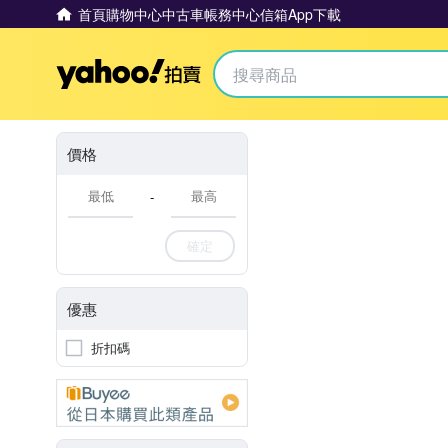
首頁
購物中心
中古車
帳務中心
信箱
App下載
Yahoo拍賣
價格
-
確定
優惠
折扣碼