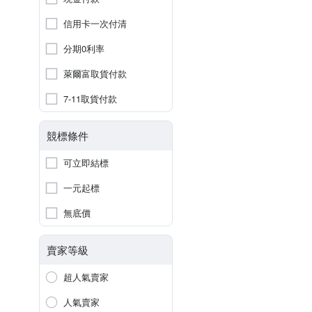
信用卡一次付清
分期0利率
萊爾富取貨付款
7-11取貨付款
競標條件
可立即結標
一元起標
無底價
賣家等級
超人氣賣家
人氣賣家