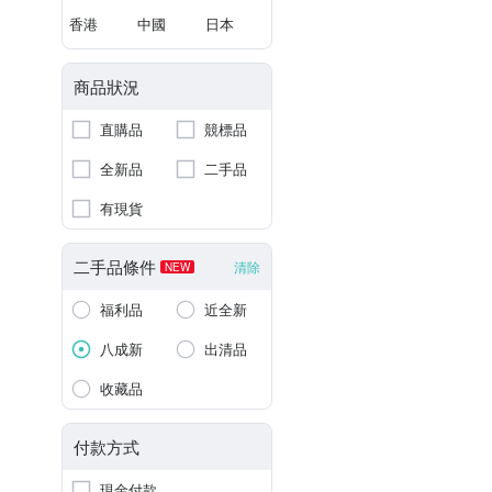
香港
中國
日本
商品狀況
直購品
競標品
全新品
二手品
有現貨
二手品條件
清除
NEW
福利品
近全新
八成新
出清品
收藏品
付款方式
現金付款