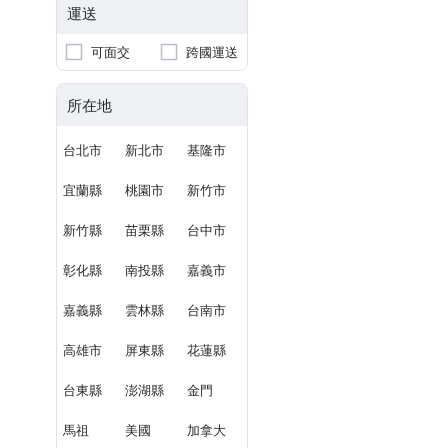
運送
可面交
跨國運送
所在地
台北市
新北市
基隆市
宜蘭縣
桃園市
新竹市
新竹縣
苗栗縣
台中市
彰化縣
南投縣
嘉義市
嘉義縣
雲林縣
台南市
高雄市
屏東縣
花蓮縣
台東縣
澎湖縣
金門
馬祖
美國
加拿大