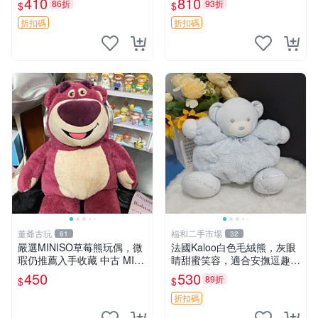
410
810
86折
93折
$
$
共賞。 麋鹿 豆袋 毛茸玩具
折扣碼
折扣碼
董爺古玩
福和二手市場
61
32
嚴選MINISO草莓熊玩偶，微
法國Kaloo白色毛絨熊，灰眼
瑕仍推薦入手收藏 中古 MINI
睛甜蜜笑容，適合安撫逗趣可
SO 草莓熊 玩具 收藏
愛，柔軟面料手感佳。14 白
450
530
89折
$
$
色安撫熊 毛絨玩具 寶寶逗樂
具
折扣碼