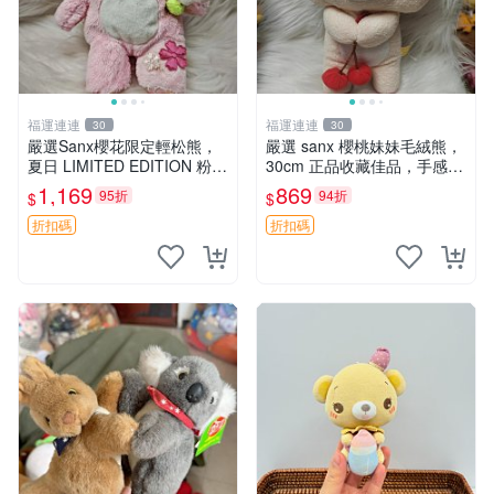
福運連連
福運連連
30
30
嚴選Sanx櫻花限定輕松熊，
嚴選 sanx 櫻桃妹妹毛絨熊，
夏日 LIMITED EDITION 粉色
30cm 正品收藏佳品，手感極
毛絨熊，背有拉鏈設計，肚內
軟，適合贈送與收藏 櫻桃妹
1,169
869
95折
94折
$
$
填充豆袋，精致工藝呈現，狀
妹、sanx、毛絨熊
態如新，適合收藏與送人 櫻
折扣碼
折扣碼
花、