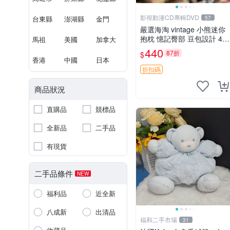
影視動漫CD專輯DVD
台東縣
澎湖縣
金門
57
嚴選海淘 vintage 小熊迷你
抱枕 憶記臀部 豆包設計 4c
馬祖
美國
加拿大
m 高 推薦收藏 迷你豆包小
440
87折
$
熊、高臀部、豆袋抱枕
香港
中國
日本
折扣碼
商品狀況
直購品
競標品
全新品
二手品
有現貨
二手品條件
NEW
福利品
近全新
八成新
出清品
福和二手市場
31