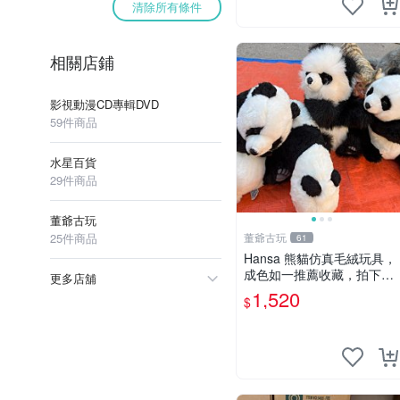
清除所有條件
相關店鋪
影視動漫CD專輯DVD
59件商品
水星百貨
29件商品
董爺古玩
25件商品
董爺古玩
61
Hansa 熊貓仿真毛絨玩具，
成色如一推薦收藏，拍下無
更多店舖
疑心 熊貓 毛絨玩具 收藏
1,520
$