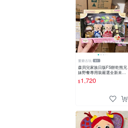
董爺古玩
61
森貝兒家族日版FS餅乾熊兄
妹野餐專用裝嚴選全新未開
封，包含兩組大童款紙盒
1,720
$
裝，適合收藏與分享。 餅乾
熊兄妹、野餐、收藏