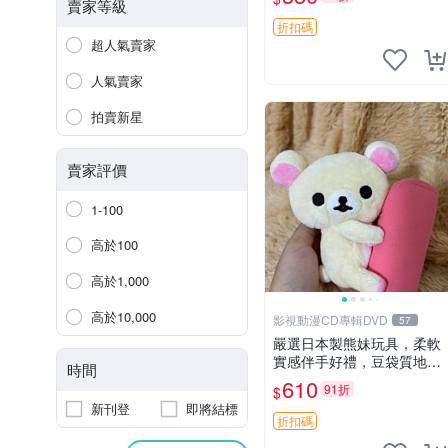
賣家等級
折扣碼
超人氣賣家
人氣賣家
拍賣新星
賣家評價
1-100
高於100
高於1,000
高於10,000
影視動漫CD專輯DVD
57
嚴選日本製熊妹玩具，柔軟
實感伴手好禮，豆袋質地手
時間
感佳，抱枕小熊 recom 推薦
610
91折
$
白色豆袋 玩具
新刊登
即將結標
折扣碼