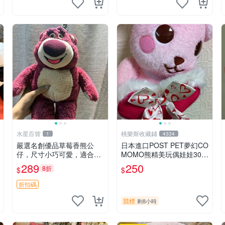
水星百貨
桃樂斯收藏鋪
1
4334
嚴選名創優品草莓香熊公
日本進口POST PET夢幻CO
仔，尺寸小巧可愛，適合收
MOMO熊精美玩偶娃娃30c
藏賞玩 30cm 玩具 公仔 草
m
289
250
8折
$
$
莓熊
折扣碼
競標
剩8小時