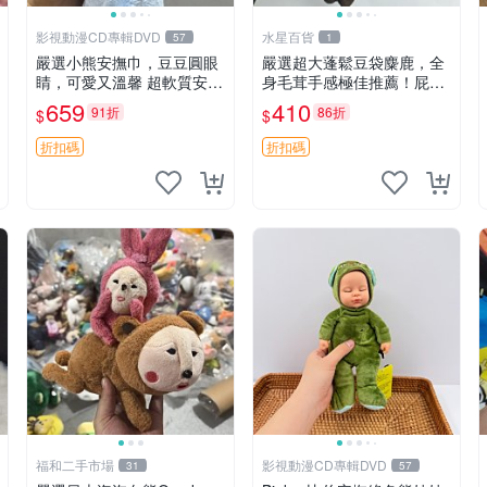
影視動漫CD專輯DVD
水星百貨
57
1
嚴選小熊安撫巾，豆豆圓眼
嚴選超大蓬鬆豆袋麋鹿，全
睛，可愛又溫馨 超軟質安撫
身毛茸手感極佳推薦！屁股
巾，豆豆設計，哄睡好幫手
與四肢填充均勻，適合收藏
659
410
91折
86折
$
$
約克豆豆眼安撫巾 數碼豆豆
與孩童共賞。 麋鹿 豆袋 毛
眼
茸玩具
折扣碼
折扣碼
福和二手市場
影視動漫CD專輯DVD
31
57