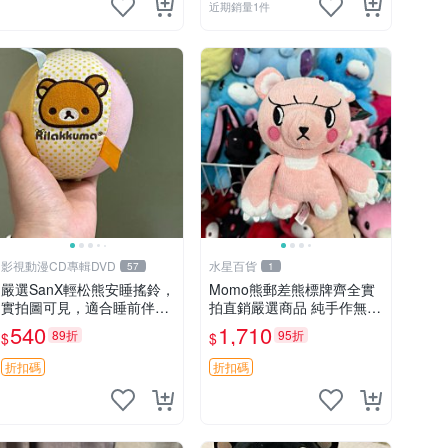
近期銷量1件
影視動漫CD專輯DVD
水星百貨
57
1
嚴選SanX輕松熊安睡搖鈴，
Momo熊郵差熊標牌齊全實
實拍圖可見，適合睡前伴
拍直銷嚴選商品 純手作無修
侶， Picks安撫好物 0325
圖可收藏 郵差熊 Momo熊
540
1,710
89折
95折
$
$
懸吊 電腦
標牌 商品
折扣碼
折扣碼