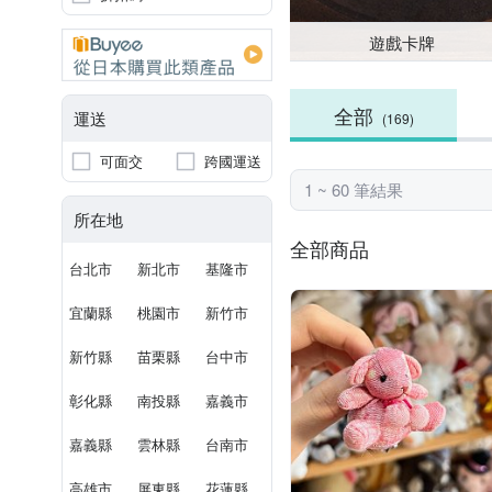
遊戲卡牌
全部
運送
(169)
可面交
跨國運送
1 ~ 60 筆結果
所在地
全部商品
台北市
新北市
基隆市
宜蘭縣
桃園市
新竹市
新竹縣
苗栗縣
台中市
彰化縣
南投縣
嘉義市
嘉義縣
雲林縣
台南市
高雄市
屏東縣
花蓮縣