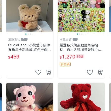
董爺古玩
水星百貨
61
1
StudioHaneul小熊愛心掛件
嚴選各式萌趣動漫角色抱
五角星全新珍藏 紅色推薦收
枕，適用各類場景裝飾 毛絨
藏 玩具掛飾 掛件 新品
玩具、卡通抱枕、趣味玩偶
459
1,270
95折
$
$
折扣碼