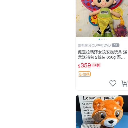
影視動漫CD專輯DVD
57
嚴選拉瑪澤女孩安撫玩具 滿
意送補包 2號裝 650g 匹配
嬰幼童舒壓好伴侶 女孩專用
359
84折
$
安心選擇 安撫玩偶 衝包 玩
具
折扣碼