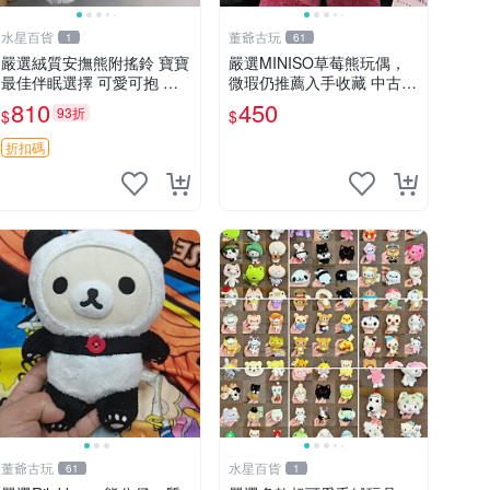
水星百貨
董爺古玩
1
61
嚴選絨質安撫熊附搖鈴 寶寶
嚴選MINISO草莓熊玩偶，
最佳伴眠選擇 可愛可抱 絨
微瑕仍推薦入手收藏 中古 M
毛玩具 安撫熊 嬰兒用
INISO 草莓熊 玩具 收藏
810
450
93折
$
$
折扣碼
董爺古玩
水星百貨
61
1