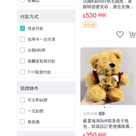
收藏品
法國Kaloo白色毛絨熊，灰
眼睛甜蜜笑容，適合安撫逗
趣可愛，柔軟面料手感佳。
530
89折
$
付款方式
14 白色安撫熊 毛絨玩具 寶
寶逗樂具
折扣碼
現金付款
信用卡一次付清
分期0利率
萊爾富取貨付款
7-11取貨付款
競標條件
可立即結標
一元起標
水星百貨
1
嚴選海淘Soft萌系母子熊
無底價
包，前袋設計更便攜推薦收
藏 母子熊 軟綿綿 包包
350
83折
$