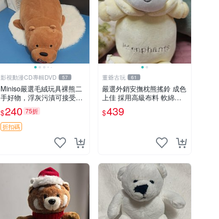
影視動漫CD專輯DVD
董爺古玩
57
61
Miniso嚴選毛絨玩具裸熊二
嚴選外銷安撫枕熊搖鈴 成色
手好物，浮灰污漬可接受。
上佳 採用高級布料 軟綿適
請詳閱照片再下單，售出不
合收藏 安心選購 安撫枕 熊
240
439
75折
$
$
退不換。全新品相收藏推
玩具 搖鈴
薦。 裸熊 毛絨玩具 收藏
折扣碼