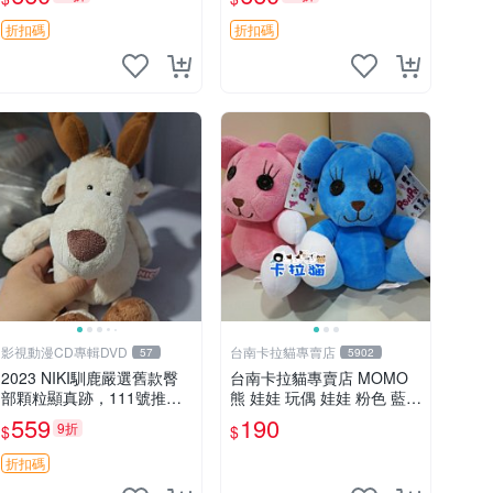
郵電熊 中古玩偶
吊牌收藏。藍鼻子小熊，值
得擁有 玩具 憶熊
折扣碼
折扣碼
影視動漫CD專輯DVD
台南卡拉貓專賣店
57
5902
2023 NIKI馴鹿嚴選舊款臀
台南卡拉貓專賣店 MOMO
部顆粒顯真跡，111號推薦
熊 娃娃 玩偶 娃娃 粉色 藍色
珍藏品 馴鹿 舊款 尾巴顆粒
2色分售
559
190
9折
$
$
折扣碼