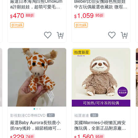
嚴選日本海淘白熊Omokum
Bieber比伯安撫綠色熊娃娃
a許願娃娃，超萌可愛毛絨
中古玩偶嚴選收藏款 微瑕輕
公仔推薦收藏 白熊 Omoku
度使用 Bieber綠熊娃娃 中
470
1,059
88折
95折
$
$
ma 毛絨玩具 偽裝娃娃 玩具
古玩偶 微瑕
擺飾
折扣碼
折扣碼
拍賣新星
影視動漫CD專輯DVD
福運連連
57
30
嚴選Baby Aurora長頸鹿小
英國Warmies小樹懶瓦姆安
抓rary搖鈴，細節精緻可聆
撫玩偶，全新正品附原廠吊
聽清脆鈴音 軟萌可愛 定制
牌與防塵袋，內藏薰衣草可
229
1,560
74折
95折
$
$