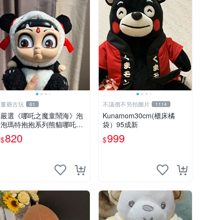
董爺古玩
不議價不另拍圖片
61
1114
嚴選《哪吒之魔童鬧海》泡
Kunamom30cm(櫃床橘
泡瑪特抱抱系列熊貓哪吒搪
袋）95成新
膠臉毛絨， STATE：如圖顯
820
999
$
$
示 哪吒 毛絨公仔 泡泡瑪特