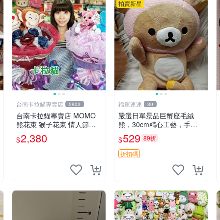
拍賣新星
台南卡拉貓專賣店
福運連連
5902
30
台南卡拉貓專賣店 MOMO
嚴選日單景品巨蟹座毛絨
熊花束 猴子花束 情人節禮
熊，30cm精心工藝，手感
物 二選一 可繡字 可今天寄
軟糯推薦收藏送人 巨蟹座
2,380
529
89折
$
$
明天到
毛絨玩具 精緻做工
折扣碼