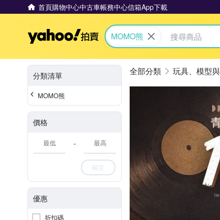
首頁
購物中心
中古車
帳務中心
信箱
App下載
Yahoo拍賣
MOMO熊
玩具、模型與
分類清單
MOMO熊
價格
-
確定
優惠
折扣碼