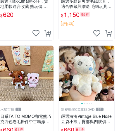
嚴選Rilakkuma熊公仔，質
嚴選多款超可愛毛絨玩具，
地柔軟適合收藏 熊玩偶 柔
適合收藏與贈送 毛絨玩具、
軟 公仔 收藏
抱枕、公仔
620
1,150
95折
$
$
折扣碼
水星百貨
影視動漫CD專輯DVD
1
57
日系TAITO MOMO郵電熊巧
嚴選海淘Vintage Blue Nose
克力色卷毛掛件中古粉嫩玩
豆袋小熊，臀部與四肢俱
偶微瑕推薦 postpet momo
全，坐高11公分，附原盒與
660
660
91折
91折
$
$