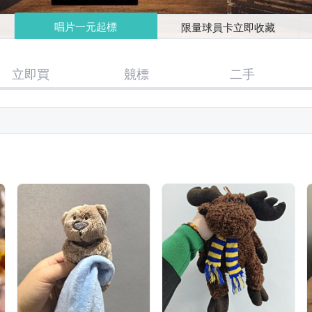
唱片一元起標
限量球員卡立即收藏
立即買
競標
二手