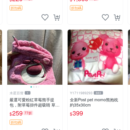
紀念 金屬搖鈴 新手媽咪推
加熱，適合各個年齡層，冷
薦 長頸鹿 抓rary 搖鈴
暖兩用享受抱抱樂趣，不容
折扣碼
折扣碼
錯過嚴選好物 溫暖 冷感
水星百貨
Y1711989293
1
883
嚴選可愛粉紅草莓熊手提
全新Post pet momo熊抱枕
包，附草莓掛件超吸睛 草莓
約35x30cm
熊手提包 草莓掛件 可愛port
259
399
77折
$
$
unese
折扣碼