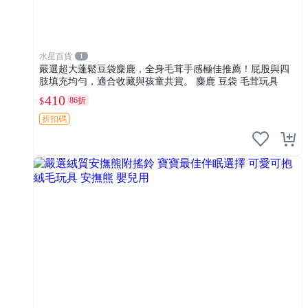
水星百貨
1
嚴選超大蓬鬆豆袋麋鹿，全身毛茸手感極佳推薦！屁股與四
肢填充均勻，適合收藏與孩童共賞。 麋鹿 豆袋 毛茸玩具
410
86折
$
折扣碼