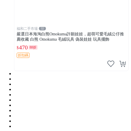
福和二手市場
32
嚴選日本海淘白熊Omokuma許願娃娃，超萌可愛毛絨公仔推
薦收藏 白熊 Omokuma 毛絨玩具 偽裝娃娃 玩具擺飾
470
88折
$
折扣碼