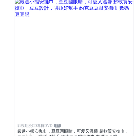
影視動漫CD專輯DVD
57
嚴選小熊安撫巾，豆豆圓眼睛，可愛又溫馨 超軟質安撫巾，