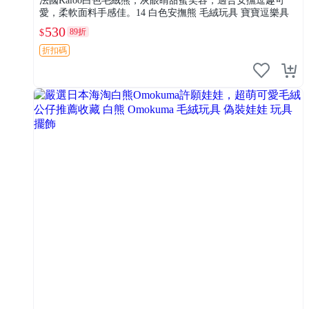
法國Kaloo白色毛絨熊，灰眼睛甜蜜笑容，適合安撫逗趣可
愛，柔軟面料手感佳。14 白色安撫熊 毛絨玩具 寶寶逗樂具
530
89折
$
折扣碼