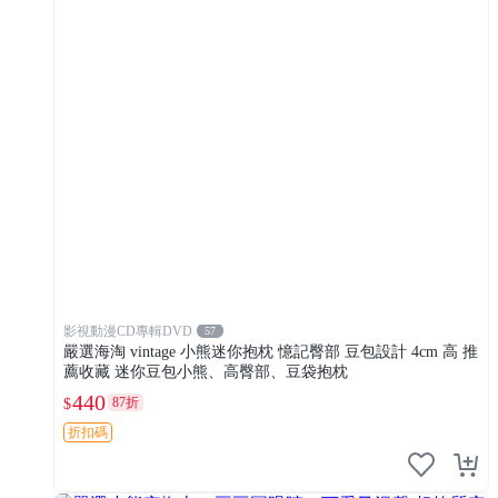
影視動漫CD專輯DVD
57
嚴選海淘 vintage 小熊迷你抱枕 憶記臀部 豆包設計 4cm 高 推
薦收藏 迷你豆包小熊、高臀部、豆袋抱枕
440
87折
$
折扣碼