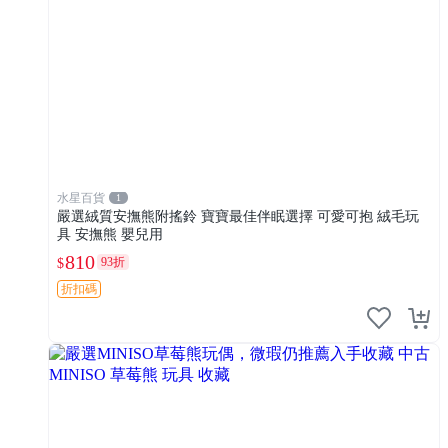
水星百貨
1
嚴選絨質安撫熊附搖鈴 寶寶最佳伴眠選擇 可愛可抱 絨毛玩
具 安撫熊 嬰兒用
810
93折
$
折扣碼