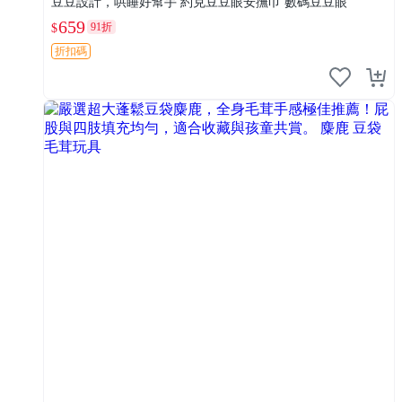
豆豆設計，哄睡好幫手 約克豆豆眼安撫巾 數碼豆豆眼
659
91折
$
折扣碼