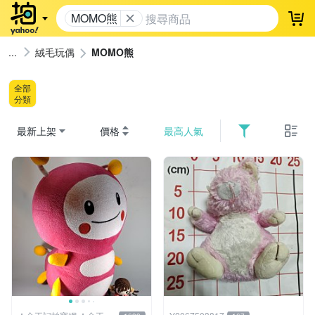
MOMO熊
登
絨毛玩偶
MOMO熊
全部
分類
最新上架
價格
最高人氣