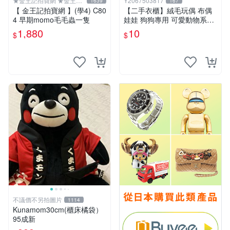
★金王記拍寶網 ★金王記
Y2067503817
1639
167
拍寶趣
【 金王記拍寶網 】(學4) C80
【二手衣櫃】絨毛玩偶 布偶
4 早期momo毛毛蟲一隻
娃娃 狗狗專用 可愛動物系列
耐咬耐磨玩具 玩偶 粉紅熊寵
1,880
10
$
$
物玩具 1120929
不議價不另拍圖片
1114
Kunamom30cm(櫃床橘袋）
95成新