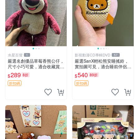
水星百貨
影視動漫CD專輯DVD
1
57
嚴選名創優品草莓香熊公仔，
嚴選SanX輕松熊安睡搖鈴，
尺寸小巧可愛，適合收藏賞玩
實拍圖可見，適合睡前伴侶，
30cm 玩具 公仔 草莓熊
Picks安撫好物 0325 懸吊 電
289
540
8折
89折
$
$
腦
折扣碼
折扣碼