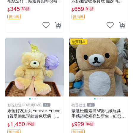
毛絨公仔，嚴選實拍即視粉絲
灰仍適合收藏賞玩 熊妹 毛絨
必買 公仔紙箱氣泡膜精心包
玩具 浮雕熊
345
659
83折
91折
$
$
裝快速發貨 輕松熊 公仔 雞毛
絨
折扣碼
折扣碼
拍賣新星
影視動漫CD專輯DVD
福運連連
57
30
永恆好友系列Forever Friend
嚴選松熊素熊M號毛絨玩具，
s賀曼熊氣球款紫色玩偶（鼻
手感超軟糯宛如新生，細節精
子稍有磨損） 中古玩具 氣球
緻完美無瑕，推薦送禮或珍
1,450
929
95折
94折
$
$
熊 玩偶
藏，中古狀態保養得宜。 松
熊 素熊 毛絨doll
折扣碼
折扣碼