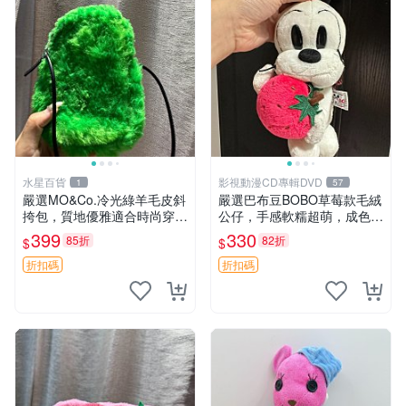
水星百貨
影視動漫CD專輯DVD
1
57
嚴選MO&Co.冷光綠羊毛皮斜
嚴選巴布豆BOBO草莓款毛絨
挎包，質地優雅適合時尚穿搭
公仔，手感軟糯超萌，成色優
冷光綠 皮包 斜挎包
良適合作為收藏品或包包配
399
330
85折
82折
$
$
飾。可視頻確認詳情。 巴布
豆 BOBO 草莓 毛絨公仔 收藏
折扣碼
折扣碼
包配飾