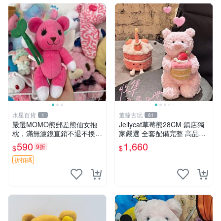
水星百貨
董爺古玩
1
61
嚴選MOMO熊郵差熊仙女抱
Jellycat草莓熊28CM 鎮店獨
枕，滿無濾鏡直銷不退不換
家嚴選 全套配備完整 高品質
經典造型可愛必備 紅薯啵啵
收藏好物 紋章 玩具熊 定制熊
590
1,660
9折
$
$
間抱枕 抱枕 時尚
折扣碼