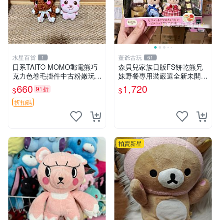
水星百貨
董爺古玩
1
61
日系TAITO MOMO郵電熊巧
森貝兒家族日版FS餅乾熊兄
克力色卷毛掛件中古粉嫩玩偶
妹野餐專用裝嚴選全新未開
微瑕推薦 postpet momo 郵
封，包含兩組大童款紙盒裝，
660
1,720
91折
$
$
電熊 中古玩偶
適合收藏與分享。 餅乾熊兄
妹、野餐、收藏
折扣碼
拍賣新星