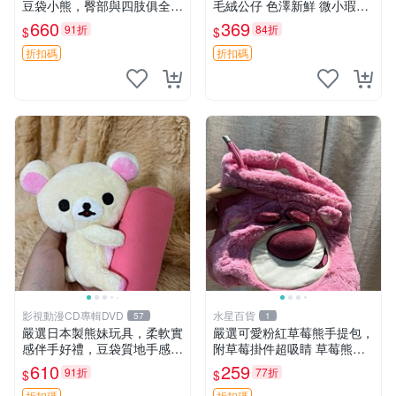
豆袋小熊，臀部與四肢俱全，
毛絨公仔 色澤新鮮 微小瑕疵
坐高11公分，附原盒與吊牌
可收藏 中古 安撫熊 條紋公仔
660
369
91折
84折
$
$
收藏。藍鼻子小熊，值得擁有
玩具 憶熊
折扣碼
折扣碼
影視動漫CD專輯DVD
水星百貨
57
1
嚴選日本製熊妹玩具，柔軟實
嚴選可愛粉紅草莓熊手提包，
感伴手好禮，豆袋質地手感
附草莓掛件超吸睛 草莓熊手
佳，抱枕小熊 recom 推薦 白
提包 草莓掛件 可愛portunes
610
259
91折
77折
$
$
色豆袋 玩具
e
折扣碼
折扣碼