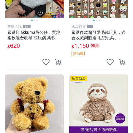
董爺古玩
水星百貨
61
1
嚴選Rilakkuma熊公仔，質地
嚴選多款超可愛毛絨玩具，適
柔軟適合收藏 熊玩偶 柔軟 公
合收藏與贈送 毛絨玩具、抱
仔 收藏
枕、公仔
620
1,150
95折
$
$
折扣碼
拍賣新星