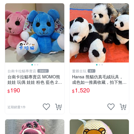
台南卡拉貓專賣店
董爺古玩
5902
61
台南卡拉貓專賣店 MOMO熊
Hansa 熊貓仿真毛絨玩具，
娃娃 玩偶 娃娃 粉色 藍色 2色
成色如一推薦收藏，拍下無疑
分售
心 熊貓 毛絨玩具 收藏
190
1,520
$
$
近期銷量1件