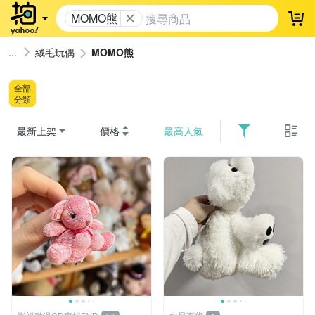
MOMO熊
登
絨毛玩偶
MOMO熊
全部
分類
最新上架
價格
最高人氣