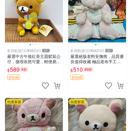
影視動漫CD專輯DVD
影視動漫CD專輯DVD
57
57
嚴選中古午後紅茶主題鬆鼠公
嚴選絕版老料安撫熊，品質優
仔，微瑕依然可愛，輕便易運
良值得收藏 極品老布手工安
送 二手收藏推薦 工廠直營 快
撫搖鈴玩具，適合哄睡寶貝
589
510
9折
89折
$
$
遞到府 中古 玩偶 公仔
超柔老料搖鈴熊，專為孩子設
計的安心伴護 推薦絕版老布
折扣碼
折扣碼
製工藝搖鈴熊，可當作童
拍賣新星
拍賣新星