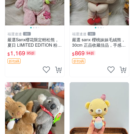
福運連連
福運連連
30
30
嚴選Sanx櫻花限定輕松熊，
嚴選 sanx 櫻桃妹妹毛絨熊，
夏日 LIMITED EDITION 粉色
30cm 正品收藏佳品，手感極
毛絨熊，背有拉鏈設計，肚內
軟，適合贈送與收藏 櫻桃妹
1,169
869
95折
94折
$
$
填充豆袋，精致工藝呈現，狀
妹、sanx、毛絨熊
態如新，適合收藏與送人 櫻
折扣碼
折扣碼
花、