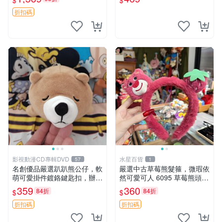
$
$
親友。中古使用痕跡，手感依
節
然優良。 鬆熊 嬰熊 毛玩偶
折扣碼
影視動漫CD專輯DVD
水星百貨
57
1
名創優品嚴選趴趴熊公仔，軟
嚴選中古草莓熊髮箍，微瑕依
萌可愛掛件鍍鉻鍵匙扣，辦公
然可愛可人 6095 草莓熊頭飾
放松好選擇 趴趴熊 鍍鉻鍵匙
中古髮圈 熊寶 寶寶 娃娃熊髮
359
360
84折
84折
$
$
扣 萬用掛件
箍 中古收藏 玩具髮夾
折扣碼
折扣碼