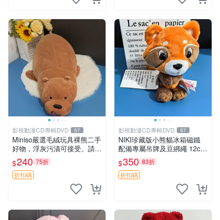
影視動漫CD專輯DVD
影視動漫CD專輯DVD
57
57
Miniso嚴選毛絨玩具裸熊二手
NIKI珍藏版小熊貓冰箱磁鐵
好物，浮灰污漬可接受。請詳
配備專屬吊牌及豆綁繩 12cm
閱照片再下單，售出不退不
廢品嚴選 好評推薦 小熊貓冰
240
350
75折
83折
$
$
換。全新品相收藏推薦。 裸
箱貼 磁鐵掛件 冰箱飾品
熊 毛絨玩具 收藏
折扣碼
折扣碼