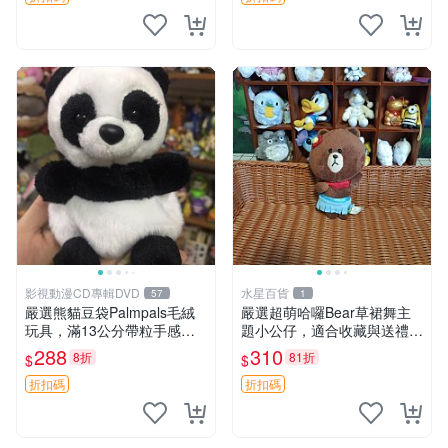
影視動漫CD專輯DVD
水星百貨
57
1
嚴選熊貓豆袋Palmpals毛絨
嚴選超萌哈囉Bear草裙舞主
玩具，滿13公分帶粒手感極
題小公仔，適合收藏與送禮 1
佳，電影主題周邊推薦 熊貓
00 克 哈囉Bear 草裙舞
288
310
8折
81折
$
$
Palmpals 毛絨玩具 豆袋 劇場
版周邊
折扣碼
折扣碼