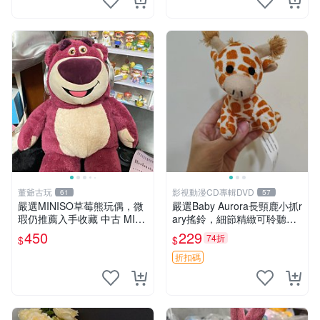
董爺古玩
影視動漫CD專輯DVD
61
57
嚴選MINISO草莓熊玩偶，微
嚴選Baby Aurora長頸鹿小抓r
瑕仍推薦入手收藏 中古 MINI
ary搖鈴，細節精緻可聆聽清
SO 草莓熊 玩具 收藏
脆鈴音 軟萌可愛 定制紀念 金
450
229
74折
$
$
屬搖鈴 新手媽咪推薦 長頸鹿
抓rary 搖鈴
折扣碼