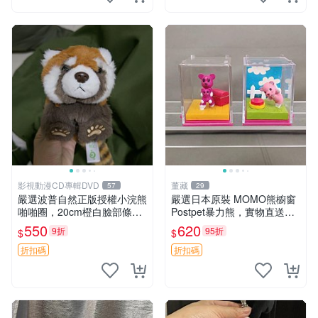
影視動漫CD專輯DVD
董藏
57
29
嚴選波普自然正版授權小浣熊
嚴選日本原裝 MOMO熊櫥窗
啪啪圈，20cm橙白臉部條紋
Postpet暴力熊，實物直送新
清晰，毛絨超萌贈品推薦。
臺灣。MOMO熊 暴力熊 熊貓
550
620
9折
95折
$
$
小浣熊 波普 圈環
櫥窗
折扣碼
折扣碼