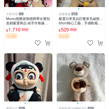
水星百貨
福運連連
1
30
Momo熊郵差熊標牌齊全實拍
嚴選日單景品巨蟹座毛絨熊，
直銷嚴選商品 純手作無修圖
30cm精心工藝，手感軟糯推
可收藏 郵差熊 Momo熊 標牌
薦收藏送人 巨蟹座 毛絨玩具
1,710
529
95折
89折
$
$
商品
精緻做工
折扣碼
折扣碼
董爺古玩
影視動漫CD專輯DVD
61
57