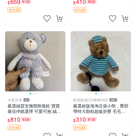
659
410
91折
86折
$
$
約克豆豆眼安撫巾 數碼豆豆
共賞。 麋鹿 豆袋 毛茸玩具
眼
折扣碼
折扣碼
水星百貨
影視動漫CD專輯DVD
1
57
嚴選絨質安撫熊附搖鈴 寶寶
嚴選絕版海淘豆袋小熊，臀部
最佳伴眠選擇 可愛可抱 絨毛
帶特大顆粒超級舒壓 毛毛摸
玩具 安撫熊 嬰兒用
起來格外順滑適合收藏 100%
810
310
93折
81折
$
$
棉質 豆袋枕 豆袋、抱枕、小
熊
折扣碼
折扣碼