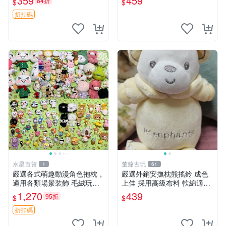
359
459
84折
$
$
心選擇 安撫玩偶 衝包 玩具
折扣碼
水星百貨
董爺古玩
1
61
嚴選各式萌趣動漫角色抱枕，
嚴選外銷安撫枕熊搖鈴 成色
適用各類場景裝飾 毛絨玩
上佳 採用高級布料 軟綿適合
具、卡通抱枕、趣味玩偶
收藏 安心選購 安撫枕 熊玩具
1,270
439
95折
$
$
搖鈴
折扣碼