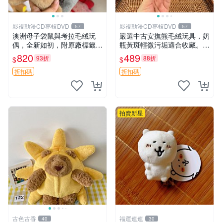
影視動漫CD專輯DVD
影視動漫CD專輯DVD
57
57
澳洲母子袋鼠與考拉毛絨玩
嚴選中古安撫熊毛絨玩具，奶
偶，全新如初，附原廠標籤，
瓶黃斑輕微污垢適合收藏。默
手感極軟，適合贈送親朋好
認兩日發貨，全國快遞隨機派
820
489
93折
88折
$
$
友。袋鼠與考拉正版，精緻尺
送。 成色如圖可放心購買，
寸，適合作為收藏或家飾擺
輕微瑕疵和臟污不影響使用。
折扣碼
折扣碼
設，增添暖意。 母子、袋
安撫熊 中古玩偶 毛
鼠、
拍賣新星
古色古香
福運連連
40
30