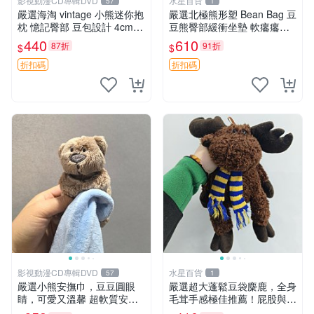
影視動漫CD專輯DVD
水星百貨
57
1
嚴選海淘 vintage 小熊迷你抱
嚴選北極熊形塑 Bean Bag 豆
枕 憶記臀部 豆包設計 4cm
豆熊臀部緩衝坐墊 軟癟癟舒
高 推薦收藏 迷你豆包小熊、
壓設計 保暖又實用 適合久坐
440
610
87折
91折
$
$
高臀部、豆袋抱枕
放松 推薦居家使用 RUSS系
列 豆豆熊屁屁坐墊 3D顆粒結
折扣碼
折扣碼
構
影視動漫CD專輯DVD
水星百貨
57
1
嚴選小熊安撫巾，豆豆圓眼
嚴選超大蓬鬆豆袋麋鹿，全身
睛，可愛又溫馨 超軟質安撫
毛茸手感極佳推薦！屁股與四
巾，豆豆設計，哄睡好幫手
肢填充均勻，適合收藏與孩童