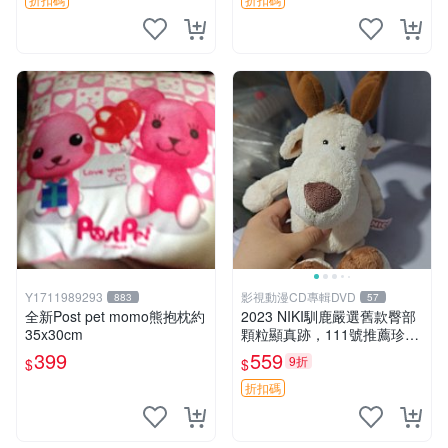
Y1711989293
影視動漫CD專輯DVD
883
57
全新Post pet momo熊抱枕約
2023 NIKI馴鹿嚴選舊款臀部
35x30cm
顆粒顯真跡，111號推薦珍藏
品 馴鹿 舊款 尾巴顆粒
399
559
9折
$
$
折扣碼