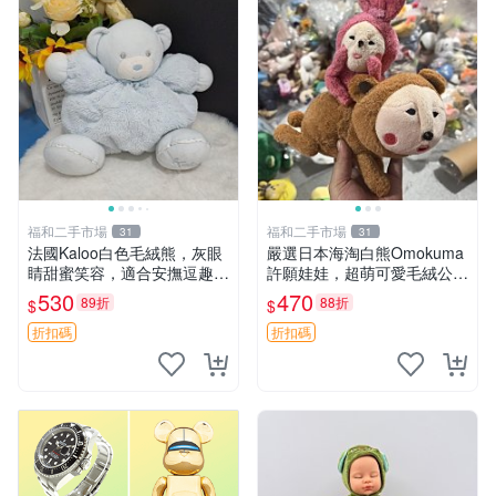
福和二手市場
福和二手市場
31
31
法國Kaloo白色毛絨熊，灰眼
嚴選日本海淘白熊Omokuma
睛甜蜜笑容，適合安撫逗趣可
許願娃娃，超萌可愛毛絨公仔
愛，柔軟面料手感佳。14 白
推薦收藏 白熊 Omokuma 毛
530
470
89折
88折
$
$
色安撫熊 毛絨玩具 寶寶逗樂
絨玩具 偽裝娃娃 玩具擺飾
具
折扣碼
折扣碼