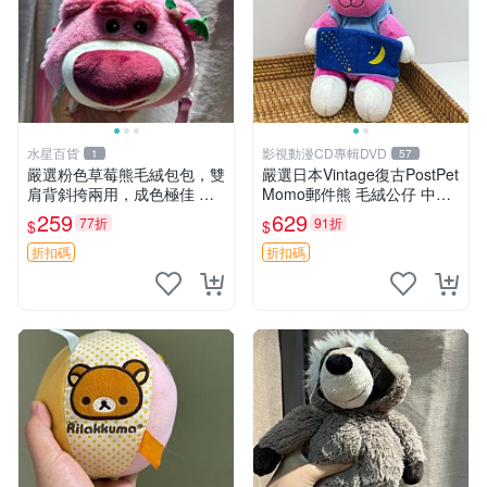
水星百貨
影視動漫CD專輯DVD
1
57
嚴選粉色草莓熊毛絨包包，雙
嚴選日本Vintage復古PostPet
肩背斜挎兩用，成色極佳 精
Momo郵件熊 毛絨公仔 中古
準關鍵詞：草莓熊 包包 毛絨
玩偶 快遞包到 默認次日達 po
259
629
77折
91折
$
$
stpet momo 玩具 玩偶
折扣碼
折扣碼