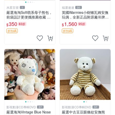
水星百貨
福運連連
1
30
嚴選海淘Soft萌系母子熊包，
英國Warmies小樹懶瓦姆安撫
前袋設計更便攜推薦收藏 母
玩偶，全新正品附原廠吊牌與
子熊 軟綿綿 包包
防塵袋，內藏薰衣草可加熱，
350
1,560
83折
95折
$
$
適合各個年齡層，冷暖兩用享
受抱抱樂趣，不容錯過嚴選好
折扣碼
折扣碼
物 溫暖 冷感
影視動漫CD專輯DVD
影視動漫CD專輯DVD
57
57
嚴選海淘Vintage Blue Nose
嚴選中古豆豆眼條紋安撫熊