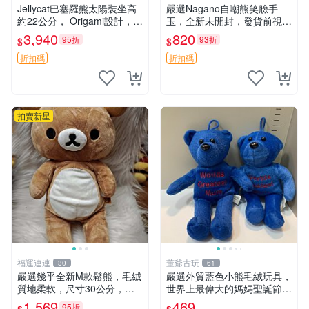
Jellycat巴塞羅熊太陽裝坐高
嚴選Nagano自嘲熊笑臉手
約22公分， Origami設計，來
玉，全新未開封，發貨前視頻
自越南。嚴選 Recommendat
確認，海南 廣西 貴州 嚴選N
3,940
820
95折
93折
$
$
ion！巴塞羅、 Origami熊、J
agano自嘲熊笑臉手玉，全新
elly
未開封，發貨前視頻確認，四
折扣碼
折扣碼
川 重慶 內
拍賣新星
福運連連
董爺古玩
30
61
嚴選幾乎全新M款鬆熊，毛絨
嚴選外貿藍色小熊毛絨玩具，
質地柔軟，尺寸30公分，做
世界上最偉大的媽媽聖誕節推
工精緻可愛，適合收藏或贈送
薦禮物 五角星 兒童玩具 母親
1,569
469
95折