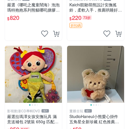
嚴選《哪吒之魔童鬧海》泡泡
Kaichi凱馳萌熊設計安撫搖
瑪特抱抱系列熊貓哪吒搪膠臉
鈴，柔軟入手，推薦哄睡好選
毛絨， STATE：如圖顯示 哪
擇 熊公仔 安撫玩具 喂食環
820
220
73折
$
$
吒 毛絨公仔 泡泡瑪特
折扣碼
影視動漫CD專輯DVD
董爺古玩
57
61
嚴選拉瑪澤女孩安撫玩具 滿
StudioHaneul小熊愛心掛件
意送補包 2號裝 650g 匹配嬰
五角星全新珍藏 紅色推薦收
幼童舒壓好伴侶 女孩專用 安
藏 玩具掛飾 掛件 新品