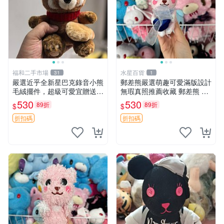
福和二手市場
水星百貨
31
1
嚴選近乎全新星巴克錄音小熊
郵差熊嚴選萌趣可愛滿版設計
毛絨擺件，超級可愛宜贈送掛
無瑕真照推薦收藏 郵差熊 熊
飾 錄音小熊 毛絨擺件 贈品
抱枕 紅薯啵啵間
530
530
89折
89折
$
$
折扣碼
折扣碼