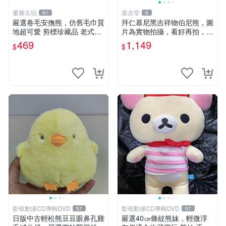
董爺古玩
泉古堂
61
8
嚴選卷毛安撫熊，仿舊毛巾質
拜仁慕尼黑吉祥物伯尼熊，圖
地超可愛 剪標珍藏品 老式毛
片為實物拍攝，看好再拍，不
巾質地 安撫熊 款式
退不換-187978
469
1,149
$
$
影視動漫CD專輯DVD
影視動漫CD專輯DVD
57
57
日版中古輕松熊豆豆眼鼻孔雞
嚴選40㎝條紋熊妹，輕微浮