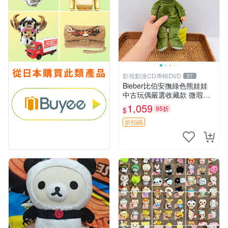
影視動漫CD專輯DVD
57
Bieber比伯安撫綠色熊娃娃
中古玩偶嚴選收藏款 微瑕輕
度使用 Bieber綠熊娃娃 中古
1,059
95折
$
玩偶 微瑕
折扣碼