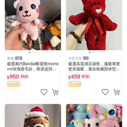
董藏
水星百貨
29
1
嚴選萬代Bandai郵電熊momo
嚴選高質感豆袋熊，蓬鬆厚實
mo玫瑰卷毛款，附原盒與吊
更添溫暖，適合收藏與休憩。
牌，粉嫩可愛入手即柔軟～
前胸填充飽滿，背部亦具優雅
950
459
95折
87折
$
$
玫瑰卷毛 郵電熊 正品
設計。 豆袋熊 保暖 溫柔 蓬
松
折扣碼
折扣碼