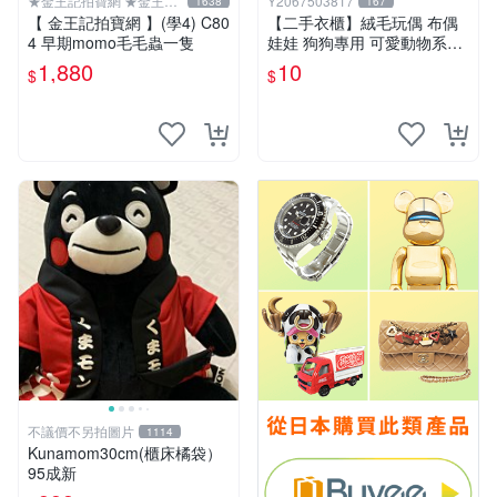
★金王記拍寶網 ★金王記
Y2067503817
1638
167
拍寶趣
【 金王記拍寶網 】(學4) C80
【二手衣櫃】絨毛玩偶 布偶
4 早期momo毛毛蟲一隻
娃娃 狗狗專用 可愛動物系列
耐咬耐磨玩具 玩偶 粉紅熊寵
1,880
10
$
$
物玩具 1120929
不議價不另拍圖片
1114
Kunamom30cm(櫃床橘袋）
95成新