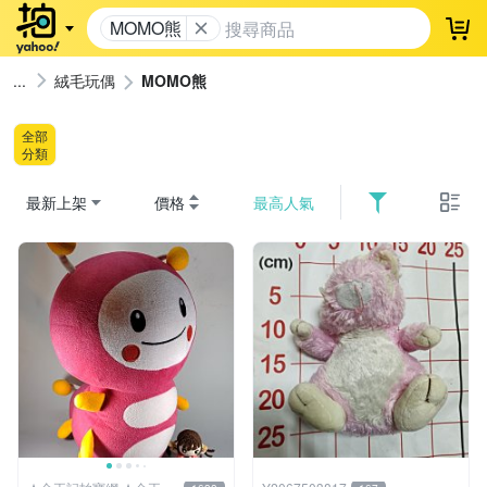
MOMO熊
登
絨毛玩偶
MOMO熊
全部
分類
最新上架
價格
最高人氣