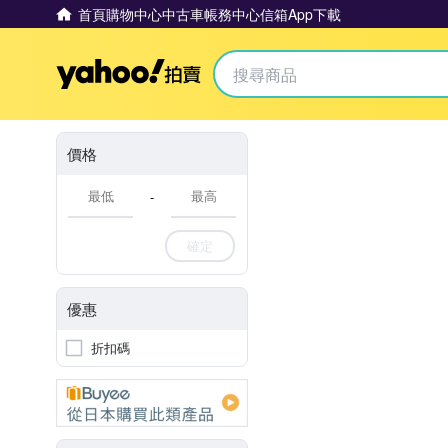
首頁
購物中心
中古車
帳務中心
信箱
App下載
Yahoo拍賣
價格
-
確定
優惠
折扣碼