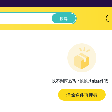
搜尋
找不到商品嗎？換換其他條件吧！
清除條件再搜尋