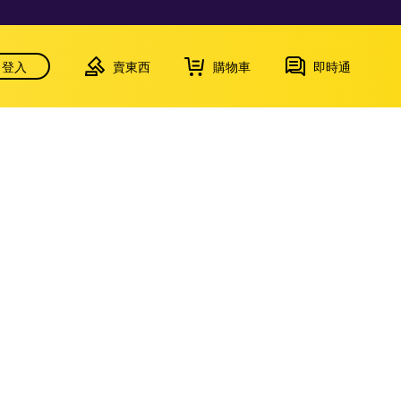
登入
賣東西
購物車
即時通