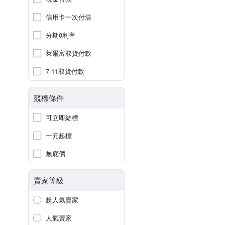
信用卡一次付清
分期0利率
萊爾富取貨付款
7-11取貨付款
競標條件
可立即結標
一元起標
無底價
賣家等級
超人氣賣家
人氣賣家