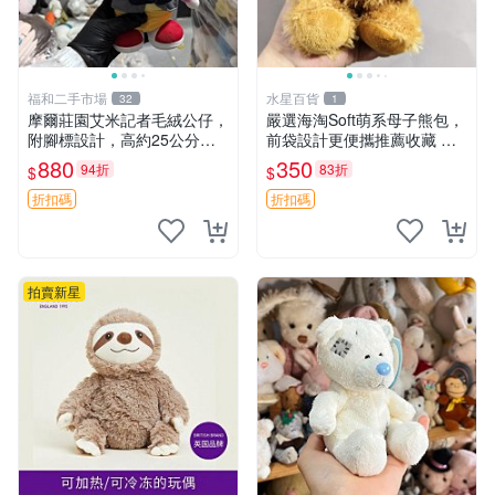
福和二手市場
水星百貨
32
1
摩爾莊園艾米記者毛絨公仔，
嚴選海淘Soft萌系母子熊包，
附腳標設計，高約25公分，
前袋設計更便攜推薦收藏 母
全新未拆封，限量珍藏。艾米
子熊 軟綿綿 包包
880
350
94折
83折
$
$
記者 毛絨公仔 超萌玩偶
折扣碼
折扣碼
拍賣新星