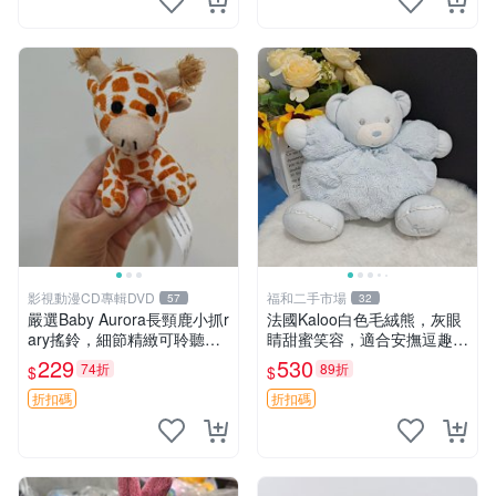
影視動漫CD專輯DVD
福和二手市場
57
32
嚴選Baby Aurora長頸鹿小抓r
法國Kaloo白色毛絨熊，灰眼
ary搖鈴，細節精緻可聆聽清
睛甜蜜笑容，適合安撫逗趣可
脆鈴音 軟萌可愛 定制紀念 金
愛，柔軟面料手感佳。14 白
229
530
74折
89折
$
$
屬搖鈴 新手媽咪推薦 長頸鹿
色安撫熊 毛絨玩具 寶寶逗樂
抓rary 搖鈴
具
折扣碼
折扣碼