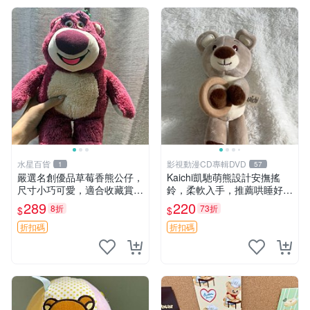
水星百貨
影視動漫CD專輯DVD
1
57
嚴選名創優品草莓香熊公仔，
Kaichi凱馳萌熊設計安撫搖
尺寸小巧可愛，適合收藏賞玩
鈴，柔軟入手，推薦哄睡好選
30cm 玩具 公仔 草莓熊
擇 熊公仔 安撫玩具 喂食環
289
220
8折
73折
$
$
折扣碼
折扣碼