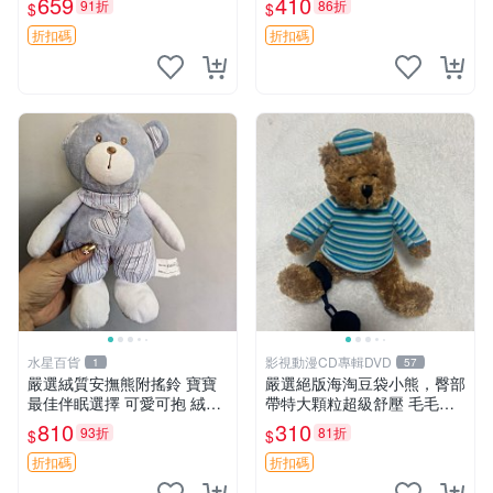
659
410
91折
86折
$
$
約克豆豆眼安撫巾 數碼豆豆
共賞。 麋鹿 豆袋 毛茸玩具
眼
折扣碼
折扣碼
水星百貨
影視動漫CD專輯DVD
1
57
嚴選絨質安撫熊附搖鈴 寶寶
嚴選絕版海淘豆袋小熊，臀部
最佳伴眠選擇 可愛可抱 絨毛
帶特大顆粒超級舒壓 毛毛摸
玩具 安撫熊 嬰兒用
起來格外順滑適合收藏 100%
810
310
93折
81折
$
$
棉質 豆袋枕 豆袋、抱枕、小
熊
折扣碼
折扣碼