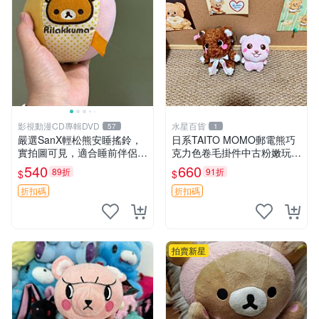
影視動漫CD專輯DVD
水星百貨
57
1
嚴選SanX輕松熊安睡搖鈴，
日系TAITO MOMO郵電熊巧
實拍圖可見，適合睡前伴侶，
克力色卷毛掛件中古粉嫩玩偶
Picks安撫好物 0325 懸吊 電
微瑕推薦 postpet momo 郵
540
660
89折
91折
$
$
腦
電熊 中古玩偶
折扣碼
折扣碼
拍賣新星