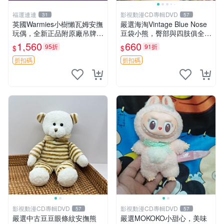
福運連連
影視動漫CD專輯DVD
31
57
英國Warmies小樹懶瓦姆安撫
嚴選海淘Vintage Blue Nose
玩偶，全新正品附原廠吊牌與
豆袋小熊，臀部與四肢俱全，
防塵袋，內藏薰衣草可加熱，
坐高11公分，附原盒與吊牌
1,560
660
95折
91折
$
$
適合各個年齡層，冷暖兩用享
收藏。藍鼻子小熊，值得擁有
受抱抱樂趣，不容錯過嚴選好
玩具 憶熊
折扣碼
折扣碼
物 溫暖 冷感
影視動漫CD專輯DVD
影視動漫CD專輯DVD
57
57
嚴選中古豆豆眼條紋安撫熊
嚴選MOKOKO小甜心，美味