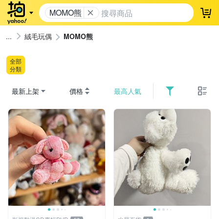
MOMO熊
登
絨毛玩偶
MOMO熊
全部
分類
最新上架
價格
最高人氣