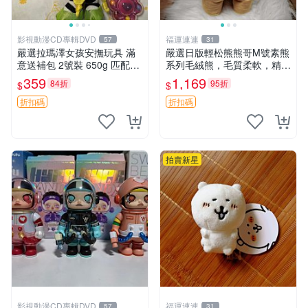
影視動漫CD專輯DVD
福運連連
57
31
嚴選拉瑪澤女孩安撫玩具 滿
嚴選日版輕松熊熊哥M號素熊
意送補包 2號裝 650g 匹配嬰
系列毛絨熊，毛質柔軟，精緻
幼童舒壓好伴侶 女孩專用 安
可愛，尺寸35cm，保存狀態
359
1,169
84折
95折
$
$
心選擇 安撫玩偶 衝包 玩具
優異。收藏或贈送皆為佳選。
中古 毛絨熊 毛玩偶
折扣碼
折扣碼
拍賣新星
影視動漫CD專輯DVD
福運連連
57
31