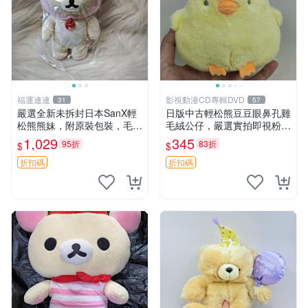
福運連連
影視動漫CD專輯DVD
31
57
嚴選全新未拆封日本SanX輕
日版中古輕松熊豆豆眼鼻孔雞
松熊熊妹，附原裝包裝，毛絨
毛絨公仔，嚴選實拍即視粉絲
質地極佳，細膩可愛，推薦收
必買 公仔紙箱氣泡膜精心包
1,029
345
95折
83折
$
$
藏兼送禮，適合女性好友或家
裝快速發貨 輕松熊 公仔 雞毛
人，限量釋出。鬆熊、熊玩
絨
折扣碼
折扣碼
偶、收藏品