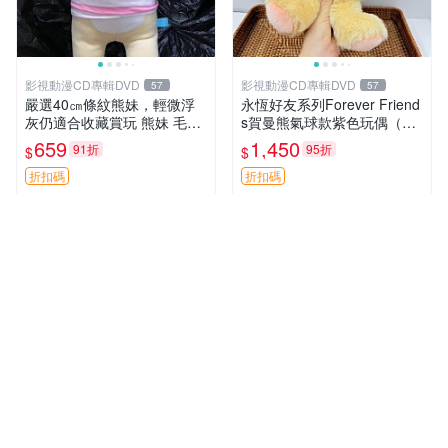
影視動漫CD專輯DVD
影視動漫CD專輯DVD
57
57
嚴選40㎝條紋熊妹，輕微浮
永恆好友系列Forever Friend
灰仍適合收藏賞玩 熊妹 毛絨
s賀曼熊氣球款紫色玩偶（鼻
玩具 浮雕熊
子稍有磨損） 中古玩具 氣球
659
1,450
91折
95折
$
$
熊 玩偶
折扣碼
折扣碼
拍賣新星