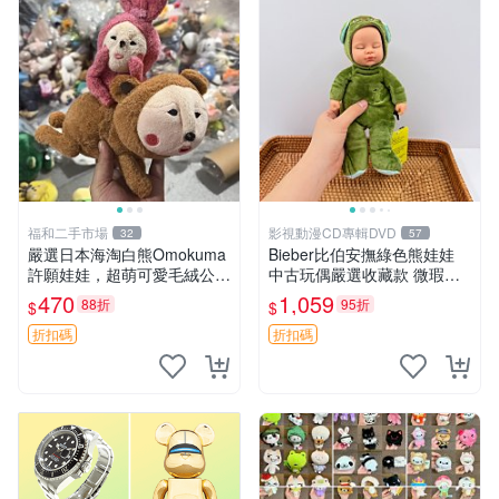
福和二手市場
影視動漫CD專輯DVD
32
57
嚴選日本海淘白熊Omokuma
Bieber比伯安撫綠色熊娃娃
許願娃娃，超萌可愛毛絨公仔
中古玩偶嚴選收藏款 微瑕輕
推薦收藏 白熊 Omokuma 毛
度使用 Bieber綠熊娃娃 中古
470
1,059
88折
95折
$
$
絨玩具 偽裝娃娃 玩具擺飾
玩偶 微瑕
折扣碼
折扣碼