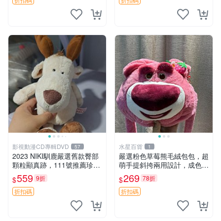
影視動漫CD專輯DVD
水星百貨
57
1
2023 NIKI馴鹿嚴選舊款臀部
嚴選粉色草莓熊毛絨包包，超
顆粒顯真跡，111號推薦珍藏
萌手提斜挎兩用設計，成色上
品 馴鹿 舊款 尾巴顆粒
佳容量大 粉紅草莓 毛絨包 超
559
269
9折
78折
$
$
大容量
折扣碼
折扣碼