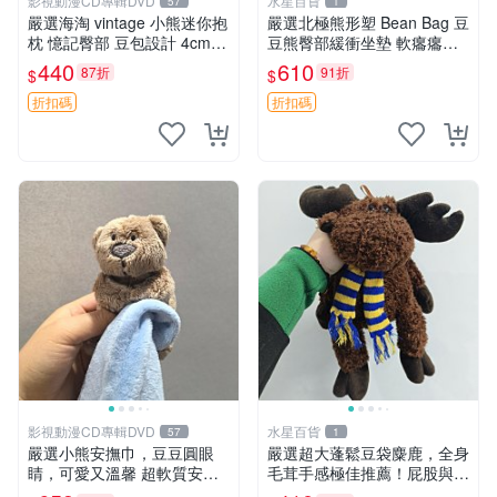
影視動漫CD專輯DVD
水星百貨
57
1
嚴選海淘 vintage 小熊迷你抱
嚴選北極熊形塑 Bean Bag 豆
枕 憶記臀部 豆包設計 4cm
豆熊臀部緩衝坐墊 軟癟癟舒
高 推薦收藏 迷你豆包小熊、
壓設計 保暖又實用 適合久坐
440
610
87折
91折
$
$
高臀部、豆袋抱枕
放松 推薦居家使用 RUSS系
列 豆豆熊屁屁坐墊 3D顆粒結
折扣碼
折扣碼
構
影視動漫CD專輯DVD
水星百貨
57
1
嚴選小熊安撫巾，豆豆圓眼
嚴選超大蓬鬆豆袋麋鹿，全身
睛，可愛又溫馨 超軟質安撫
毛茸手感極佳推薦！屁股與四
巾，豆豆設計，哄睡好幫手
肢填充均勻，適合收藏與孩童