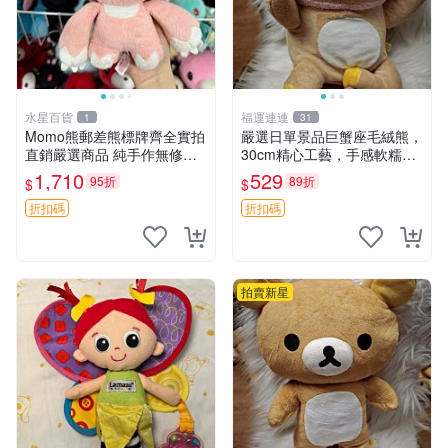
水星百貨
福運連連
1
31
Momo熊郵差熊標牌齊全實拍
嚴選日單景品巨蟹座毛絨熊，
直銷嚴選商品 純手作無修圖
30cm精心工藝，手感軟糯推
可收藏 郵差熊 Momo熊 標牌
薦收藏送人 巨蟹座 毛絨玩具
1,710
529
95折
89折
$
$
商品
精緻做工
折扣碼
折扣碼
拍賣新星