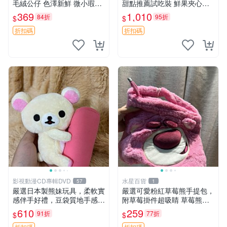
毛絨公仔 色澤新鮮 微小瑕疵
甜點推薦試吃裝 鮮果夾心糖
可收藏 中古 安撫熊 條紋公仔
果，甜蜜滋味享不停 薄荷草
369
1,010
84折
95折
$
$
莓 奶油心 60粒 mini小甜心糖
果，水果味夾心零食裝 心形
折扣碼
折扣碼
糖果 60
影視動漫CD專輯DVD
水星百貨
57
1
嚴選日本製熊妹玩具，柔軟實
嚴選可愛粉紅草莓熊手提包，
感伴手好禮，豆袋質地手感
附草莓掛件超吸睛 草莓熊手
佳，抱枕小熊 recom 推薦 白
提包 草莓掛件 可愛portunes
610
259
91折
77折
$
$
色豆袋 玩具
e
折扣碼
折扣碼