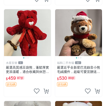
水星百貨
福和二手市場
1
32
嚴選高質感豆袋熊，蓬鬆厚實
嚴選近乎全新星巴克錄音小熊
更添溫暖，適合收藏與休憩。
毛絨擺件，超級可愛宜贈送掛
前胸填充飽滿，背部亦具優雅
飾 錄音小熊 毛絨擺件 贈品
459
530
87折
89折
$
$
設計。 豆袋熊 保暖 溫柔 蓬
松
折扣碼
折扣碼