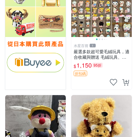
水星百貨
1
嚴選多款超可愛毛絨玩具，適
合收藏與贈送 毛絨玩具、抱
枕、公仔
1,150
95折
$
折扣碼