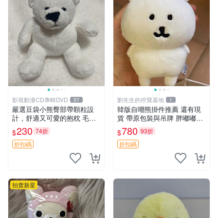
影視動漫CD專輯DVD
劉先生的挖寶基地
57
1
嚴選豆袋小熊臀部帶顆粒設
韓版自嘲熊掛件推薦 還有現
計，舒適又可愛的抱枕 毛絨
貨 帶原包裝與吊牌 胖嘟嘟超
抱枕、臀部按摩、坐墊
可愛 毛絨手感佳 小熊掛件 自
230
780
74折
93折
$
$
嘲抱枕 小熊抱枕
折扣碼
折扣碼
拍賣新星