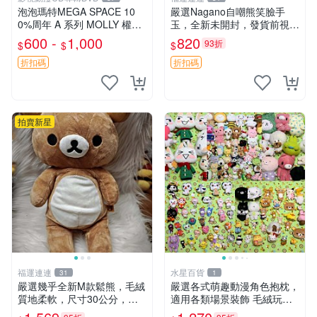
泡泡瑪特MEGA SPACE 10
嚴選Nagano自嘲熊笑臉手
0%周年 A 系列 MOLLY 權威
玉，全新未開封，發貨前視頻
隱藏款 嚴選薄荷巧克力色 80
確認，海南 廣西 貴州 嚴選N
600 -
1,000
820
93折
$
$
$
年代風味 權威推薦 合適收藏
agano自嘲熊笑臉手玉，全新
未開封，發貨前視頻確認，四
折扣碼
折扣碼
川 重慶 內
拍賣新星
福運連連
水星百貨
31
1
嚴選幾乎全新M款鬆熊，毛絨
嚴選各式萌趣動漫角色抱枕，
質地柔軟，尺寸30公分，做
適用各類場景裝飾 毛絨玩
工精緻可愛，適合收藏或贈送
具、卡通抱枕、趣味玩偶