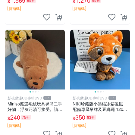
1,569
1,270
95折
95折
$
$
親友。中古使用痕跡，手感依
然優良。 鬆熊 嬰熊 毛玩偶
折扣碼
折扣碼
影視動漫CD專輯DVD
影視動漫CD專輯DVD
57
57
Miniso嚴選毛絨玩具裸熊二手
NIKI珍藏版小熊貓冰箱磁鐵
好物，浮灰污漬可接受。請詳
配備專屬吊牌及豆綁繩 12cm
閱照片再下單，售出不退不
廢品嚴選 好評推薦 小熊貓冰
240
350
75折
83折
$
$
換。全新品相收藏推薦。 裸
箱貼 磁鐵掛件 冰箱飾品
熊 毛絨玩具 收藏
折扣碼
折扣碼