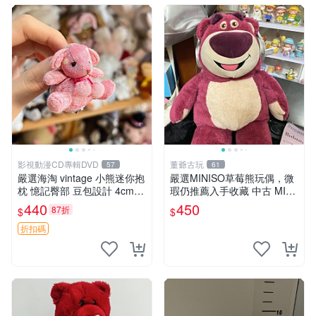
影視動漫CD專輯DVD
董爺古玩
57
61
嚴選海淘 vintage 小熊迷你抱
嚴選MINISO草莓熊玩偶，微
枕 憶記臀部 豆包設計 4cm
瑕仍推薦入手收藏 中古 MINI
高 推薦收藏 迷你豆包小熊、
SO 草莓熊 玩具 收藏
440
450
87折
$
$
高臀部、豆袋抱枕
折扣碼