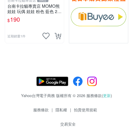
台南卡拉貓專賣店
5902
台南卡拉貓專賣店 MOMO熊
娃娃 玩偶 娃娃 粉色 藍色 2色
分售
190
$
近期銷量1件
Yahoo台灣電子商務 版權所有 © 2026 服務條款(
更新
)
服務條款
|
隱私權
|
拍賣使用規範
交易安全