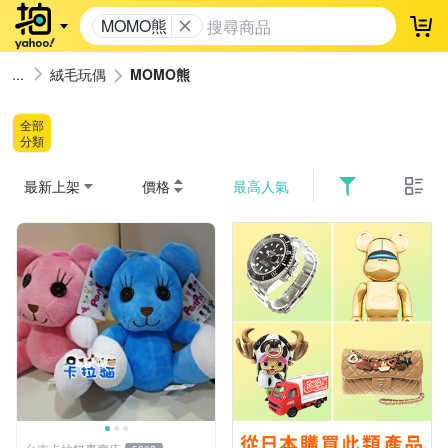
MOMO熊
登
絨毛玩偶
MOMO熊
全部
分類
最新上架
價格
最高人氣