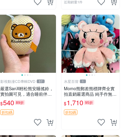
近期銷量1件
影視動漫CD專輯DVD
水星百貨
57
1
嚴選SanX輕松熊安睡搖鈴，
Momo熊郵差熊標牌齊全實
實拍圖可見，適合睡前伴
拍直銷嚴選商品 純手作無修
侶， Picks安撫好物 0325
圖可收藏 郵差熊 Momo熊
540
1,710
89折
95折
$
$
懸吊 電腦
標牌 商品
折扣碼
折扣碼