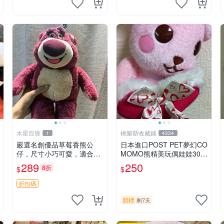
水星百貨
桃樂斯收藏鋪
1
4334
嚴選名創優品草莓香熊公
日本進口POST PET夢幻CO
仔，尺寸小巧可愛，適合收
MOMO熊精美玩偶娃娃30c
藏賞玩 30cm 玩具 公仔 草
m
289
250
8折
$
$
莓熊
折扣碼
競標
剩7天