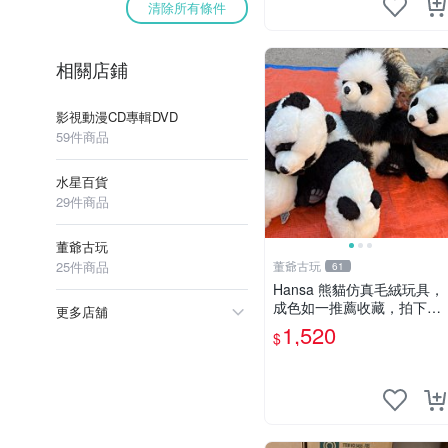
清除所有條件
相關店鋪
影視動漫CD專輯DVD
59件商品
水星百貨
29件商品
董爺古玩
25件商品
董爺古玩
61
Hansa 熊貓仿真毛絨玩具，
成色如一推薦收藏，拍下無
更多店舖
疑心 熊貓 毛絨玩具 收藏
1,520
$