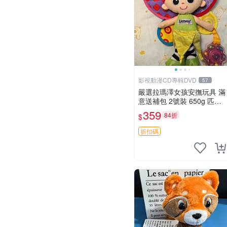
影視動漫CD專輯DVD
57
嚴選拉瑪澤女孩安撫玩具 滿
意送補包 2號裝 650g 匹配
嬰幼童舒壓好伴侶 女孩專用
359
84折
$
安心選擇 安撫玩偶 衝包 玩
具
折扣碼