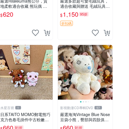
嚴選Rilakkuma熊公仔，質
嚴選多款超可愛毛絨玩具，
地柔軟適合收藏 熊玩偶 柔
適合收藏與贈送 毛絨玩具、
軟 公仔 收藏
抱枕、公仔
620
1,150
95折
$
$
折扣碼
水星百貨
影視動漫CD專輯DVD
1
57
日系TAITO MOMO郵電熊巧
嚴選海淘Vintage Blue Nose
克力色卷毛掛件中古粉嫩玩
豆袋小熊，臀部與四肢俱
偶微瑕推薦 postpet momo
全，坐高11公分，附原盒與
660
660
91折
91折
$
$