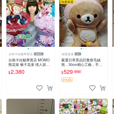
拍賣新星
台南卡拉貓專賣店
福運連連
5902
31
台南卡拉貓專賣店 MOMO
嚴選日單景品巨蟹座毛絨
熊花束 猴子花束 情人節禮
熊，30cm精心工藝，手感
物 二選一 可繡字 可今天寄
軟糯推薦收藏送人 巨蟹座
2,380
529
89折
$
$
明天到
毛絨玩具 精緻做工
折扣碼