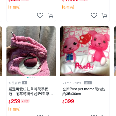
紀念 金屬搖鈴 新手媽咪推
加熱，適合各個年齡層，冷
薦 長頸鹿 抓rary 搖鈴
暖兩用享受抱抱樂趣，不容
折扣碼
折扣碼
錯過嚴選好物 溫暖 冷感
水星百貨
Y1711989293
1
883
嚴選可愛粉紅草莓熊手提
全新Post pet momo熊抱枕
包，附草莓掛件超吸睛 草莓
約35x30cm
熊手提包 草莓掛件 可愛port
259
399
77折
$
$
unese
折扣碼