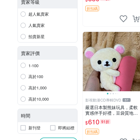
賣家等級
折扣碼
超人氣賣家
人氣賣家
拍賣新星
賣家評價
1-100
高於100
高於1,000
高於10,000
影視動漫CD專輯DVD
57
嚴選日本製熊妹玩具，柔軟
實感伴手好禮，豆袋質地手
時間
感佳，抱枕小熊 recom 推薦
610
91折
$
白色豆袋 玩具
新刊登
即將結標
折扣碼