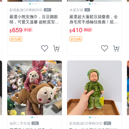
影視動漫CD專輯DVD
水星百貨
57
1
嚴選小熊安撫巾，豆豆圓眼
嚴選超大蓬鬆豆袋麋鹿，全
睛，可愛又溫馨 超軟質安撫
身毛茸手感極佳推薦！屁股
巾，豆豆設計，哄睡好幫手
與四肢填充均勻，適合收藏
659
410
91折
86折
$
$
約克豆豆眼安撫巾 數碼豆豆
與孩童共賞。 麋鹿 豆袋 毛
眼
茸玩具
折扣碼
折扣碼
福和二手市場
影視動漫CD專輯DVD
33
57