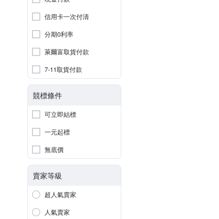
信用卡一次付清
分期0利率
萊爾富取貨付款
7-11取貨付款
競標條件
可立即結標
一元起標
無底價
賣家等級
超人氣賣家
人氣賣家