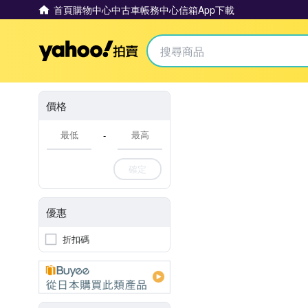
首頁
購物中心
中古車
帳務中心
信箱
App下載
Yahoo拍賣
價格
-
確定
優惠
折扣碼