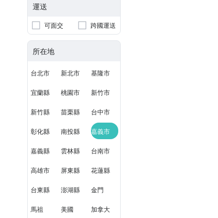
運送
可面交
跨國運送
所在地
台北市
新北市
基隆市
宜蘭縣
桃園市
新竹市
新竹縣
苗栗縣
台中市
彰化縣
南投縣
嘉義市
嘉義縣
雲林縣
台南市
高雄市
屏東縣
花蓮縣
台東縣
澎湖縣
金門
馬祖
美國
加拿大