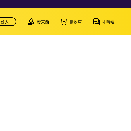
登入
賣東西
購物車
即時通