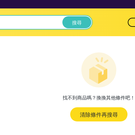
搜尋
找不到商品嗎？換換其他條件吧！
清除條件再搜尋