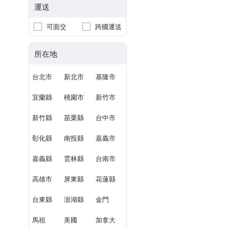
運送
可面交
跨國運送
所在地
台北市
新北市
基隆市
宜蘭縣
桃園市
新竹市
新竹縣
苗栗縣
台中市
彰化縣
南投縣
嘉義市
嘉義縣
雲林縣
台南市
高雄市
屏東縣
花蓮縣
台東縣
澎湖縣
金門
馬祖
美國
加拿大