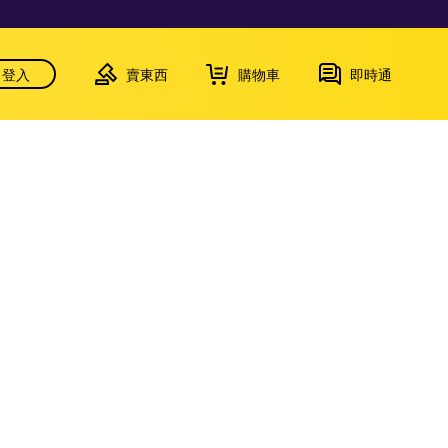
登入
賣東西
購物車
即時通