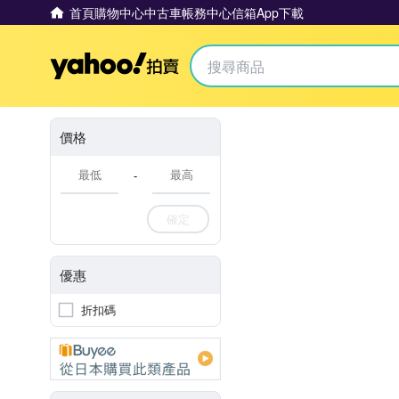
首頁
購物中心
中古車
帳務中心
信箱
App下載
Yahoo拍賣
價格
-
確定
優惠
折扣碼