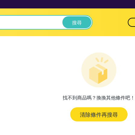
搜尋
找不到商品嗎？換換其他條件吧！
清除條件再搜尋