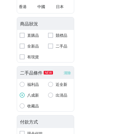
香港
中國
日本
商品狀況
直購品
競標品
全新品
二手品
有現貨
二手品條件
清除
NEW
福利品
近全新
八成新
出清品
收藏品
付款方式
現金付款