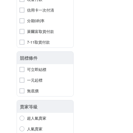
信用卡一次付清
分期0利率
萊爾富取貨付款
7-11取貨付款
競標條件
可立即結標
一元起標
無底價
賣家等級
超人氣賣家
人氣賣家