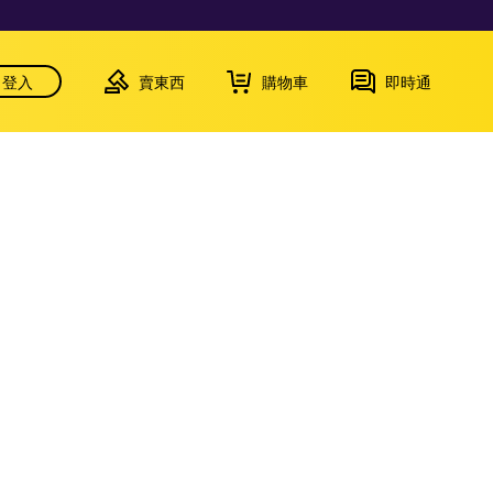
登入
賣東西
購物車
即時通