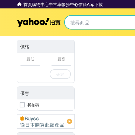
首頁
購物中心
中古車
帳務中心
信箱
App下載
Yahoo拍賣
價格
-
確定
優惠
折扣碼