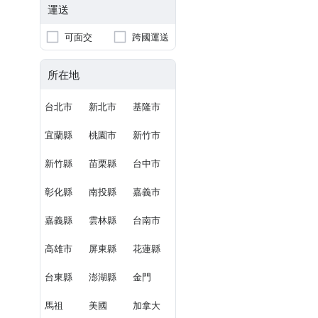
運送
可面交
跨國運送
所在地
台北市
新北市
基隆市
宜蘭縣
桃園市
新竹市
新竹縣
苗栗縣
台中市
彰化縣
南投縣
嘉義市
嘉義縣
雲林縣
台南市
高雄市
屏東縣
花蓮縣
台東縣
澎湖縣
金門
馬祖
美國
加拿大