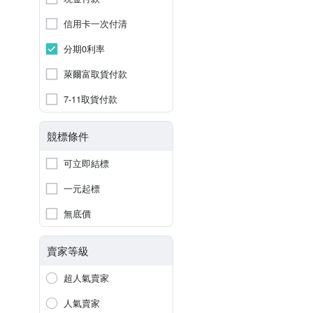
信用卡一次付清
分期0利率
萊爾富取貨付款
7-11取貨付款
競標條件
可立即結標
一元起標
無底價
賣家等級
超人氣賣家
人氣賣家