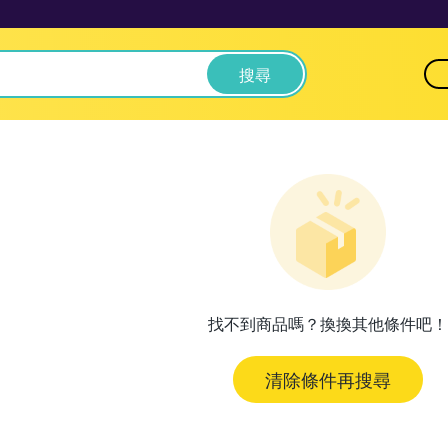
搜尋
找不到商品嗎？換換其他條件吧！
清除條件再搜尋