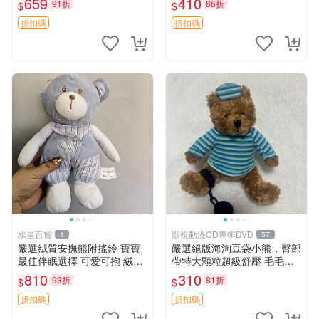
659
410
91折
86折
$
$
約克豆豆眼安撫巾 數碼豆豆
共賞。 麋鹿 豆袋 毛茸玩具
眼
折扣碼
折扣碼
水星百貨
影視動漫CD專輯DVD
1
57
嚴選絨質安撫熊附搖鈴 寶寶
嚴選絕版海淘豆袋小熊，臀部
最佳伴眠選擇 可愛可抱 絨毛
帶特大顆粒超級舒壓 毛毛摸
玩具 安撫熊 嬰兒用
起來格外順滑適合收藏 100%
810
310
93折
81折
$
$
棉質 豆袋枕 豆袋、抱枕、小
熊
折扣碼
折扣碼