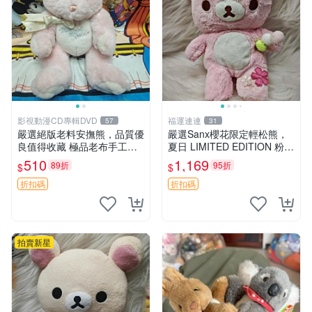
影視動漫CD專輯DVD
福運連連
57
31
嚴選絕版老料安撫熊，品質優
嚴選Sanx櫻花限定輕松熊，
良值得收藏 極品老布手工安
夏日 LIMITED EDITION 粉色
撫搖鈴玩具，適合哄睡寶貝
毛絨熊，背有拉鏈設計，肚內
510
1,169
89折
95折
$
$
超柔老料搖鈴熊，專為孩子設
填充豆袋，精致工藝呈現，狀
計的安心伴護 推薦絕版老布
態如新，適合收藏與送人 櫻
折扣碼
折扣碼
製工藝搖鈴熊，可當作童
花、
拍賣新星