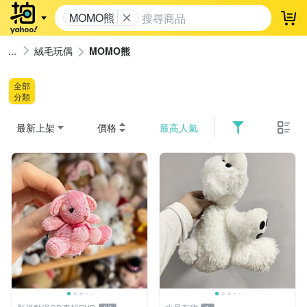
MOMO熊
登
絨毛玩偶
MOMO熊
全部
分類
最新上架
價格
最高人氣