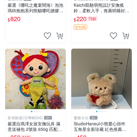
嚴選《哪吒之魔童鬧海》泡泡
Kaichi凱馳萌熊設計安撫搖
瑪特抱抱系列熊貓哪吒搪膠臉
鈴，柔軟入手，推薦哄睡好選
毛絨， STATE：如圖顯示 哪
擇 熊公仔 安撫玩具 喂食環
820
220
73折
$
$
吒 毛絨公仔 泡泡瑪特
折扣碼
影視動漫CD專輯DVD
董爺古玩
57
61
嚴選拉瑪澤女孩安撫玩具 滿
StudioHaneul小熊愛心掛件
意送補包 2號裝 650g 匹配嬰
五角星全新珍藏 紅色推薦收
幼童舒壓好伴侶 女孩專用 安
藏 玩具掛飾 掛件 新品