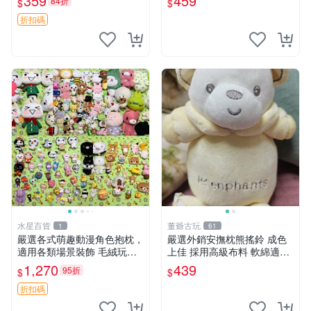
359
459
84折
$
$
心選擇 安撫玩偶 衝包 玩具
折扣碼
水星百貨
董爺古玩
1
61
嚴選各式萌趣動漫角色抱枕，
嚴選外銷安撫枕熊搖鈴 成色
適用各類場景裝飾 毛絨玩
上佳 採用高級布料 軟綿適合
具、卡通抱枕、趣味玩偶
收藏 安心選購 安撫枕 熊玩具
1,270
439
95折
$
$
搖鈴
折扣碼