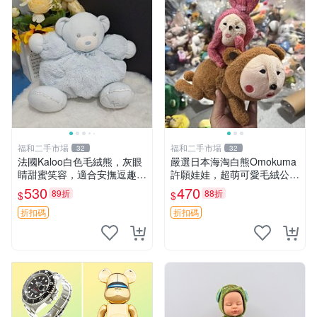
福和二手市場
福和二手市場
32
32
法國Kaloo白色毛絨熊，灰眼
嚴選日本海淘白熊Omokuma
睛甜蜜笑容，適合安撫逗趣可
許願娃娃，超萌可愛毛絨公仔
愛，柔軟面料手感佳。14 白
推薦收藏 白熊 Omokuma 毛
530
470
89折
88折
$
$
色安撫熊 毛絨玩具 寶寶逗樂
絨玩具 偽裝娃娃 玩具擺飾
具
折扣碼
折扣碼