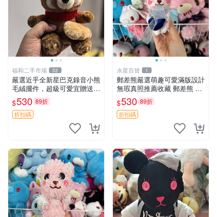
福和二手市場
水星百貨
32
1
嚴選近乎全新星巴克錄音小熊
郵差熊嚴選萌趣可愛滿版設計
毛絨擺件，超級可愛宜贈送掛
無瑕真照推薦收藏 郵差熊 熊
飾 錄音小熊 毛絨擺件 贈品
抱枕 紅薯啵啵間
530
530
89折
89折
$
$
折扣碼
折扣碼