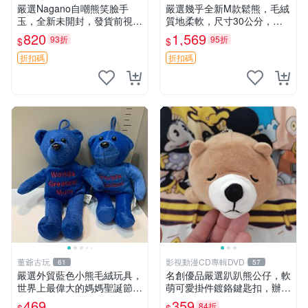
嚴選Nagano自嘲熊笑臉手
嚴選幾乎全新M款鬆熊，毛絨
玉，全新未開封，發貨前視頻
質地柔軟，尺寸30公分，做
確認，海南 廣西 貴州 嚴選N
工精緻可愛，適合收藏或贈送
820
1,569
93折
95折
$
$
agano自嘲熊笑臉手玉，全新
親友。中古使用痕跡，手感依
未開封，發貨前視頻確認，四
然優良。 鬆熊 嬰熊 毛玩偶
折扣碼
折扣碼
川 重慶 內
董爺古玩
影視動漫CD專輯DVD
61
57
嚴選外貿藍色小熊毛絨玩具，
名創優品嚴選趴趴熊公仔，軟
世界上最偉大的媽媽聖誕節推
萌可愛掛件鍍鉻鍵匙扣，辦公
薦禮物 五角星 兒童玩具 母親
放松好選擇 趴趴熊 鍍鉻鍵匙
469
359
84折