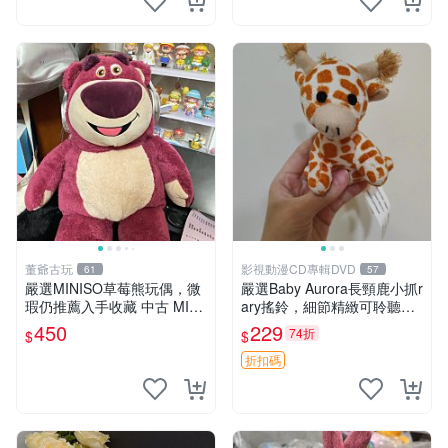
董爺古玩
影視動漫CD專輯DVD
61
57
嚴選MINISO草莓熊玩偶，微
嚴選Baby Aurora長頸鹿小抓r
瑕仍推薦入手收藏 中古 MINI
ary搖鈴，細節精緻可聆聽清
SO 草莓熊 玩具 收藏
脆鈴音 軟萌可愛 定制紀念 金
450
229
74折
$
$
屬搖鈴 新手媽咪推薦 長頸鹿
抓rary 搖鈴
折扣碼