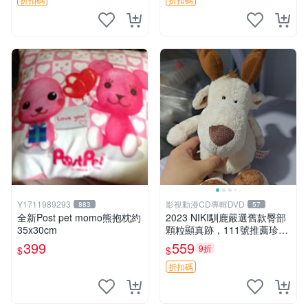
Y1711989293
影視動漫CD專輯DVD
883
57
全新Post pet momo熊抱枕約
2023 NIKI馴鹿嚴選舊款臀部
35x30cm
顆粒顯真跡，111號推薦珍藏
品 馴鹿 舊款 尾巴顆粒
399
559
9折
$
$
折扣碼