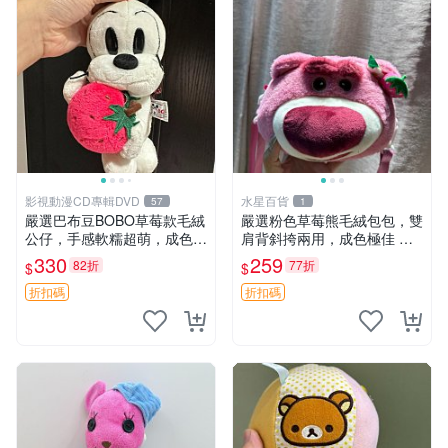
影視動漫CD專輯DVD
水星百貨
57
1
嚴選巴布豆BOBO草莓款毛絨
嚴選粉色草莓熊毛絨包包，雙
公仔，手感軟糯超萌，成色優
肩背斜挎兩用，成色極佳 精
良適合作為收藏品或包包配
準關鍵詞：草莓熊 包包 毛絨
330
259
82折
77折
$
$
飾。可視頻確認詳情。 巴布
豆 BOBO 草莓 毛絨公仔 收藏
折扣碼
折扣碼
包配飾