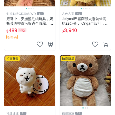
影視動漫CD專輯DVD
古色古香
57
40
嚴選中古安撫熊毛絨玩具，奶
Jellycat巴塞羅熊太陽裝坐高
瓶黃斑輕微污垢適合收藏。默
約22公分， Origami設計，來
認兩日發貨，全國快遞隨機派
自越南。嚴選 Recommendat
489
3,940
88折
$
$
送。 成色如圖可放心購買，
ion！巴塞羅、 Origami熊、J
輕微瑕疵和臟污不影響使用。
elly
折扣碼
安撫熊 中古玩偶 毛
拍賣新星
拍賣新星
福運連連
福運連連
31
31