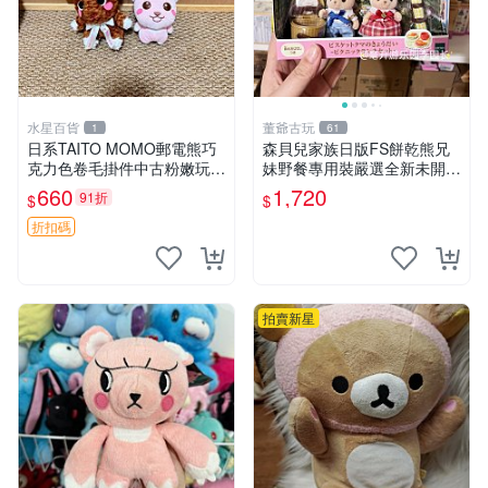
水星百貨
董爺古玩
1
61
日系TAITO MOMO郵電熊巧
森貝兒家族日版FS餅乾熊兄
克力色卷毛掛件中古粉嫩玩偶
妹野餐專用裝嚴選全新未開
微瑕推薦 postpet momo 郵
封，包含兩組大童款紙盒裝，
660
1,720
91折
$
$
電熊 中古玩偶
適合收藏與分享。 餅乾熊兄
妹、野餐、收藏
折扣碼
拍賣新星