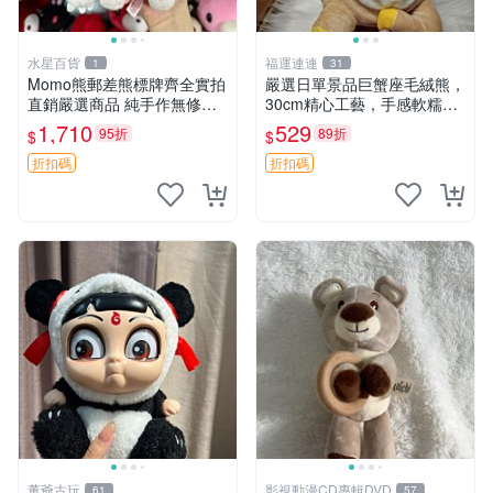
水星百貨
福運連連
1
31
Momo熊郵差熊標牌齊全實拍
嚴選日單景品巨蟹座毛絨熊，
直銷嚴選商品 純手作無修圖
30cm精心工藝，手感軟糯推
可收藏 郵差熊 Momo熊 標牌
薦收藏送人 巨蟹座 毛絨玩具
1,710
529
95折
89折
$
$
商品
精緻做工
折扣碼
折扣碼
董爺古玩
影視動漫CD專輯DVD
61
57