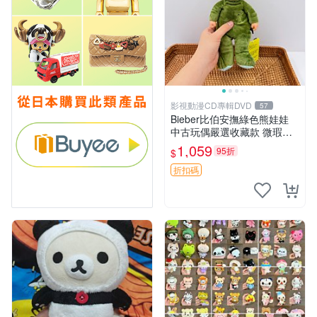
影視動漫CD專輯DVD
57
Bieber比伯安撫綠色熊娃娃
中古玩偶嚴選收藏款 微瑕輕
度使用 Bieber綠熊娃娃 中古
1,059
95折
$
玩偶 微瑕
折扣碼