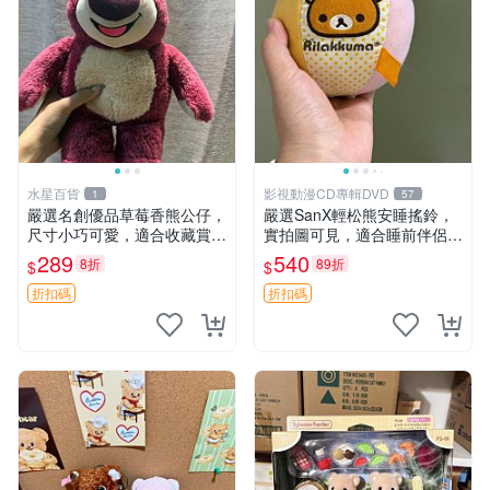
水星百貨
影視動漫CD專輯DVD
1
57
嚴選名創優品草莓香熊公仔，
嚴選SanX輕松熊安睡搖鈴，
尺寸小巧可愛，適合收藏賞玩
實拍圖可見，適合睡前伴侶，
30cm 玩具 公仔 草莓熊
Picks安撫好物 0325 懸吊 電
289
540
8折
89折
$
$
腦
折扣碼
折扣碼