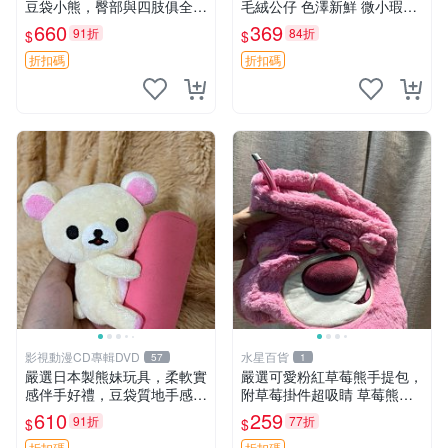
豆袋小熊，臀部與四肢俱全，
毛絨公仔 色澤新鮮 微小瑕疵
坐高11公分，附原盒與吊牌
可收藏 中古 安撫熊 條紋公仔
660
369
91折
84折
$
$
收藏。藍鼻子小熊，值得擁有
玩具 憶熊
折扣碼
折扣碼
影視動漫CD專輯DVD
水星百貨
57
1
嚴選日本製熊妹玩具，柔軟實
嚴選可愛粉紅草莓熊手提包，
感伴手好禮，豆袋質地手感
附草莓掛件超吸睛 草莓熊手
佳，抱枕小熊 recom 推薦 白
提包 草莓掛件 可愛portunes
610
259
91折
77折
$
$
色豆袋 玩具
e
折扣碼
折扣碼