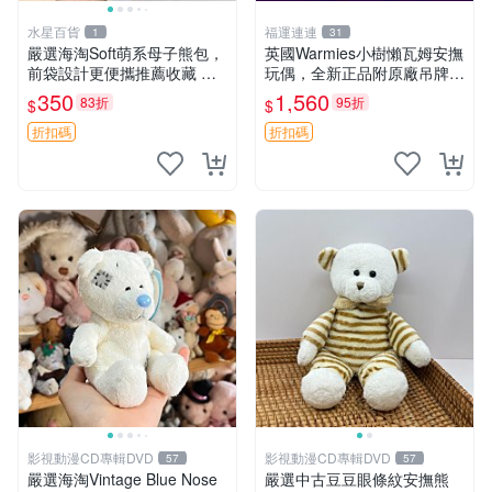
水星百貨
福運連連
1
31
嚴選海淘Soft萌系母子熊包，
英國Warmies小樹懶瓦姆安撫
前袋設計更便攜推薦收藏 母
玩偶，全新正品附原廠吊牌與
子熊 軟綿綿 包包
防塵袋，內藏薰衣草可加熱，
350
1,560
83折
95折
$
$
適合各個年齡層，冷暖兩用享
受抱抱樂趣，不容錯過嚴選好
折扣碼
折扣碼
物 溫暖 冷感
影視動漫CD專輯DVD
影視動漫CD專輯DVD
57
57
嚴選海淘Vintage Blue Nose
嚴選中古豆豆眼條紋安撫熊