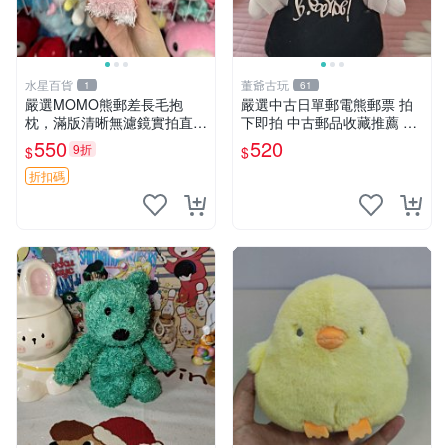
水星百貨
董爺古玩
1
61
嚴選MOMO熊郵差長毛抱
嚴選中古日單郵電熊郵票 拍
枕，滿版清晰無濾鏡實拍直
下即拍 中古郵品收藏推薦 郵
銷。每周新品到貨，不容錯
票 郵電熊 日本
550
520
9折
$
$
過！ 郵差熊 長毛 抱枕
折扣碼