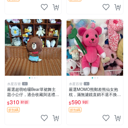
水星百貨
水星百貨
1
1
嚴選超萌哈囉Bear草裙舞主
嚴選MOMO熊郵差熊仙女抱
題小公仔，適合收藏與送禮 1
枕，滿無濾鏡直銷不退不換
00 克 哈囉Bear 草裙舞
經典造型可愛必備 紅薯啵啵
310
590
81折
9折
$
$
間抱枕 抱枕 時尚
折扣碼
折扣碼