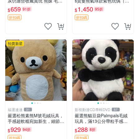
灰仍適合收藏賞玩 熊妹 毛絨
s賀曼熊氣球款紫色玩偶（鼻
玩具 浮雕熊
子稍有磨損） 中古玩具 氣球
659
1,450
91折
95折
$
$
熊 玩偶
折扣碼
折扣碼
拍賣新星
福運連連
影視動漫CD專輯DVD
31
57
嚴選松熊素熊M號毛絨玩具，
嚴選熊貓豆袋Palmpals毛絨
手感超軟糯宛如新生，細節精
玩具，滿13公分帶粒手感極
緻完美無瑕，推薦送禮或珍
佳，電影主題周邊推薦 熊貓
929
288
94折
8折
$
$
藏，中古狀態保養得宜。 松
Palmpals 毛絨玩具 豆袋 劇場
熊 素熊 毛絨doll
版周邊
折扣碼
折扣碼