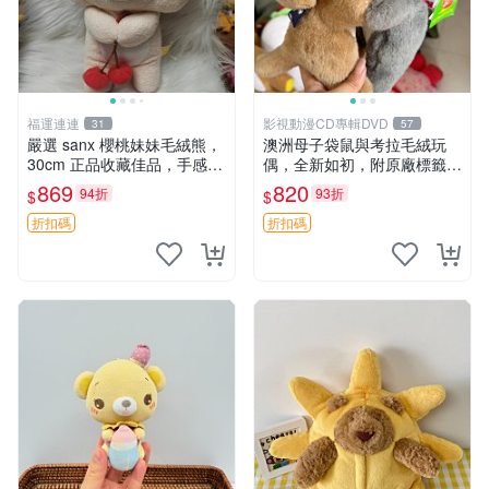
福運連連
影視動漫CD專輯DVD
31
57
嚴選 sanx 櫻桃妹妹毛絨熊，
澳洲母子袋鼠與考拉毛絨玩
30cm 正品收藏佳品，手感極
偶，全新如初，附原廠標籤，
軟，適合贈送與收藏 櫻桃妹
手感極軟，適合贈送親朋好
869
820
94折
93折
$
$
妹、sanx、毛絨熊
友。袋鼠與考拉正版，精緻尺
寸，適合作為收藏或家飾擺
折扣碼
折扣碼
設，增添暖意。 母子、袋
鼠、