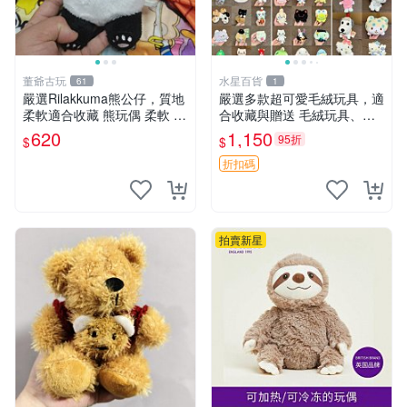
董爺古玩
水星百貨
61
1
嚴選Rilakkuma熊公仔，質地
嚴選多款超可愛毛絨玩具，適
柔軟適合收藏 熊玩偶 柔軟 公
合收藏與贈送 毛絨玩具、抱
仔 收藏
枕、公仔
620
1,150
95折
$
$
折扣碼
拍賣新星