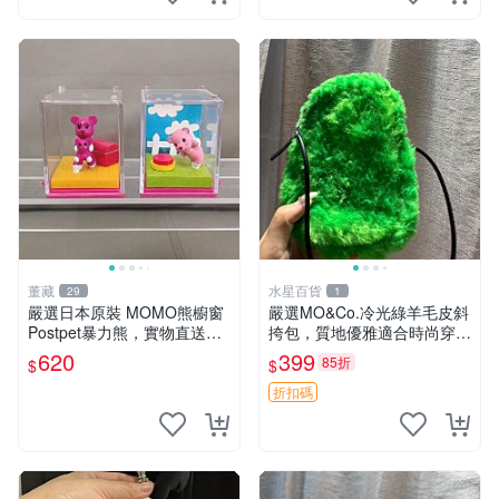
董藏
水星百貨
29
1
嚴選日本原裝 MOMO熊櫥窗
嚴選MO&Co.冷光綠羊毛皮斜
Postpet暴力熊，實物直送新
挎包，質地優雅適合時尚穿搭
臺灣。MOMO熊 暴力熊 熊貓
冷光綠 皮包 斜挎包
620
399
85折
$
$
櫥窗
折扣碼