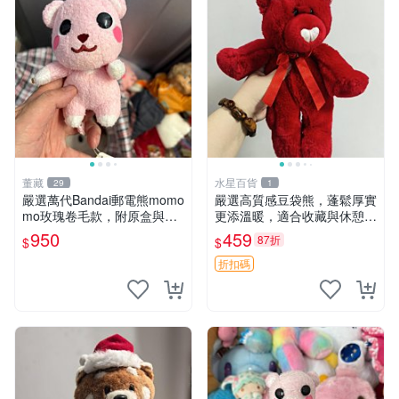
董藏
水星百貨
29
1
嚴選萬代Bandai郵電熊momo
嚴選高質感豆袋熊，蓬鬆厚實
mo玫瑰卷毛款，附原盒與吊
更添溫暖，適合收藏與休憩。
牌，粉嫩可愛入手即柔軟～
前胸填充飽滿，背部亦具優雅
950
459
87折
$
$
玫瑰卷毛 郵電熊 正品
設計。 豆袋熊 保暖 溫柔 蓬
松
折扣碼