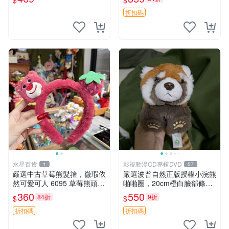
$
$
節
扣 萬用掛件
折扣碼
水星百貨
影視動漫CD專輯DVD
1
57
嚴選中古草莓熊髮箍，微瑕依
嚴選波普自然正版授權小浣熊
然可愛可人 6095 草莓熊頭飾
啪啪圈，20cm橙白臉部條紋
中古髮圈 熊寶 寶寶 娃娃熊髮
清晰，毛絨超萌贈品推薦。
360
550
84折
9折
$
$
箍 中古收藏 玩具髮夾
小浣熊 波普 圈環
折扣碼
折扣碼