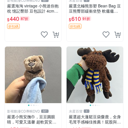
影視動漫CD專輯DVD
水星百貨
57
1
嚴選海淘 vintage 小熊迷你抱
嚴選北極熊形塑 Bean Bag 豆
枕 憶記臀部 豆包設計 4cm
豆熊臀部緩衝坐墊 軟癟癟舒
高 推薦收藏 迷你豆包小熊、
壓設計 保暖又實用 適合久坐
440
610
87折
91折
$
$
高臀部、豆袋抱枕
放松 推薦居家使用 RUSS系
列 豆豆熊屁屁坐墊 3D顆粒結
折扣碼
折扣碼
構
影視動漫CD專輯DVD
水星百貨
57
1
嚴選小熊安撫巾，豆豆圓眼
嚴選超大蓬鬆豆袋麋鹿，全身
睛，可愛又溫馨 超軟質安撫
毛茸手感極佳推薦！屁股與四
巾，豆豆設計，哄睡好幫手
肢填充均勻，適合收藏與孩童