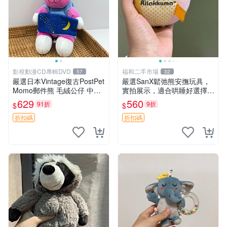
影視動漫CD專輯DVD
福和二手市場
57
32
嚴選日本Vintage復古PostPet
嚴選SanX鬆弛熊安撫玩具，
Momo郵件熊 毛絨公仔 中古
實拍展示，適合哄睡好選擇
玩偶 快遞包到 默認次日達 po
電腦玩具 安撫用品
629
560
91折
9折
$
$
stpet momo 玩具 玩偶
折扣碼
折扣碼