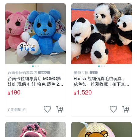
台南卡拉貓專賣店
董爺古玩
5902
61
台南卡拉貓專賣店 MOMO熊
Hansa 熊貓仿真毛絨玩具，
娃娃 玩偶 娃娃 粉色 藍色 2色
成色如一推薦收藏，拍下無疑
分售
心 熊貓 毛絨玩具 收藏
190
1,520
$
$
近期銷量1件