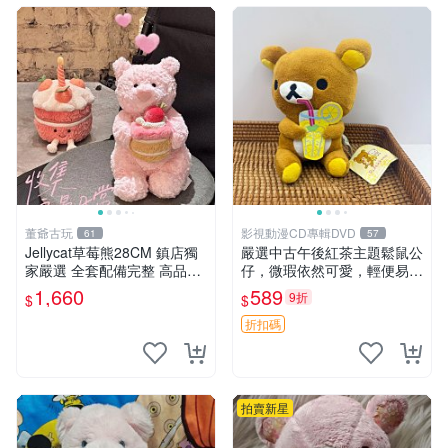
董爺古玩
影視動漫CD專輯DVD
61
57
Jellycat草莓熊28CM 鎮店獨
嚴選中古午後紅茶主題鬆鼠公
家嚴選 全套配備完整 高品質
仔，微瑕依然可愛，輕便易運
收藏好物 紋章 玩具熊 定制熊
送 二手收藏推薦 工廠直營 快
1,660
589
9折
$
$
遞到府 中古 玩偶 公仔
折扣碼
拍賣新星