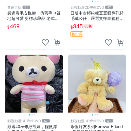
董爺古玩
影視動漫CD專輯DVD
61
57
嚴選卷毛安撫熊，仿舊毛巾質
日版中古輕松熊豆豆眼鼻孔雞
地超可愛 剪標珍藏品 老式毛
毛絨公仔，嚴選實拍即視粉絲
巾質地 安撫熊 款式
必買 公仔紙箱氣泡膜精心包
469
345
83折
$
$
裝快速發貨 輕松熊 公仔 雞毛
絨
折扣碼
影視動漫CD專輯DVD
影視動漫CD專輯DVD
57
57
嚴選40㎝條紋熊妹，輕微浮
永恆好友系列Forever Friend