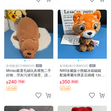
影視動漫CD專輯DVD
影視動漫CD專輯DVD
57
57
Miniso嚴選毛絨玩具裸熊二手
NIKI珍藏版小熊貓冰箱磁鐵
好物，浮灰污漬可接受。請詳
配備專屬吊牌及豆綁繩 12cm
閱照片再下單，售出不退不
廢品嚴選 好評推薦 小熊貓冰
240
350
75折
83折
$
$
換。全新品相收藏推薦。 裸
箱貼 磁鐵掛件 冰箱飾品
熊 毛絨玩具 收藏
折扣碼
折扣碼