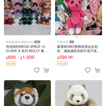
影視動漫CD專輯DVD
水星百貨
57
1
泡泡瑪特MEGA SPACE 10
嚴選MOMO熊郵差熊仙女抱
0%周年 A 系列 MOLLY 權威
枕，滿無濾鏡直銷不退不換
隱藏款 嚴選薄荷巧克力色 80
經典造型可愛必備 紅薯啵啵
600 -
1,000
590
9折
$
$
$
年代風味 權威推薦 合適收藏
間抱枕 抱枕 時尚
折扣碼
折扣碼