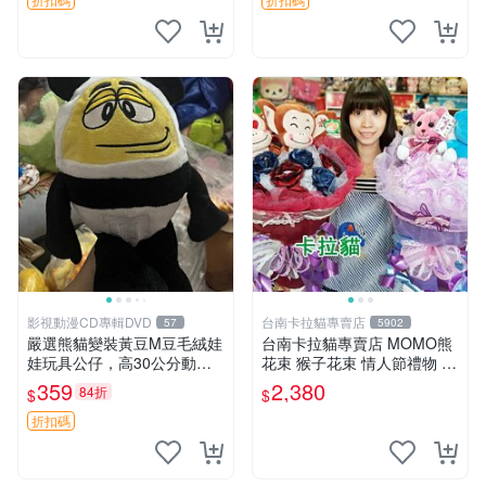
影視動漫CD專輯DVD
台南卡拉貓專賣店
57
5902
嚴選熊貓變裝黃豆M豆毛絨娃
台南卡拉貓專賣店 MOMO熊
娃玩具公仔，高30公分動漫
花束 猴子花束 情人節禮物 二
周邊 熊貓 變裝 公仔
選一 可繡字 可今天寄明天到
359
2,380
84折
$
$
折扣碼