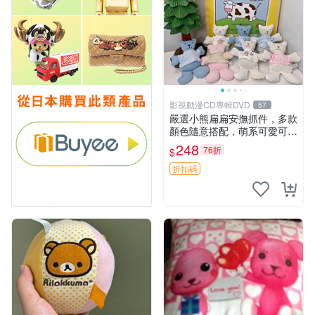
影視動漫CD專輯DVD
57
嚴選小熊扁扁安撫抓件，多款
顏色隨意搭配，萌系可愛可改
掛件 小熊安撫抓件 憶記 抓繩
248
76折
$
孩童掛件
折扣碼