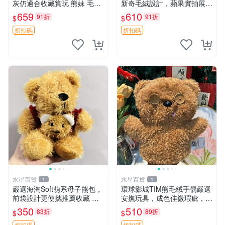
灰仍適合收藏賞玩 熊妹 毛絨
新奇毛絨設計，蘋果實拍展
玩具 浮雕熊
示，成色極佳 晚安香薰 馮娃
659
610
91折
91折
$
$
娃 毛絨玩偶
折扣碼
折扣碼
水星百貨
水星百貨
1
1
嚴選海淘Soft萌系母子熊包，
環球影城TIM熊毛絨手偶嚴選
前袋設計更便攜推薦收藏 母
安撫玩具，成色佳微瑕疵，贈
子熊 軟綿綿 包包
小禮物超值優惠 TIM熊 毛絨
350
510
83折
89折
$
$
手偶 安撫 toy 嚴選
折扣碼
折扣碼