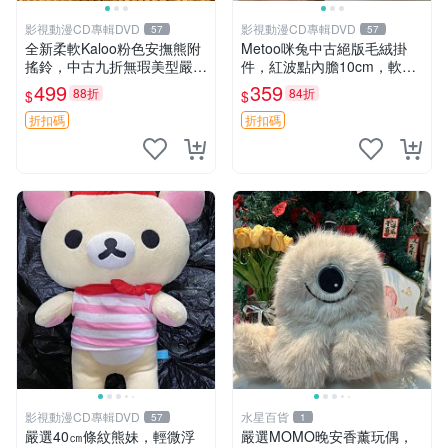
影視動漫CD專輯DVD
影視動漫CD專輯DVD
57
57
全新柔軟Kaloo粉色安撫熊附
Metoo咪兔中古絕版毛絨掛
搖鈴，中古九折無瑕美型嚴選
件，紅波點內膽10cm，軟糯
收藏 粉色 安撫 玩具
宜贈送收藏 咪熊 毛絨 掛件
499
359
88折
84折
$
$
折扣碼
折扣碼
影視動漫CD專輯DVD
水星百貨
57
1
嚴選40㎝條紋熊妹，輕微浮
嚴選MOMO晚安香薰玩偶，