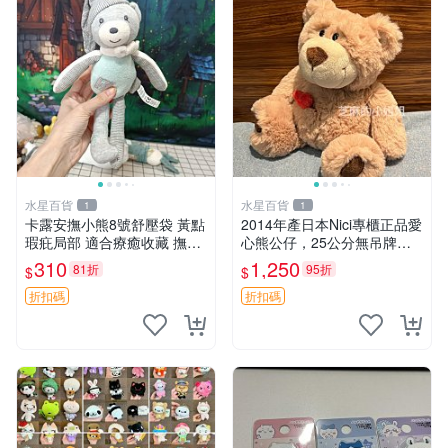
水星百貨
水星百貨
1
1
卡露安撫小熊8號舒壓袋 黃點
2014年產日本Nici專櫃正品愛
瑕疪局部 適合療癒收藏 撫慰
心熊公仔，25公分無吊牌全
身心 美肌養護 放鬆好物
新 愛心熊 公仔 熊抱玩偶
310
1,250
81折
95折
$
$
折扣碼
折扣碼