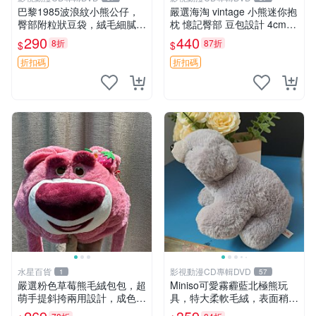
巴黎1985波浪紋小熊公仔，
嚴選海淘 vintage 小熊迷你抱
臀部附粒狀豆袋，絨毛細膩臉
枕 憶記臀部 豆包設計 4cm
部可愛，中古嚴選推薦 小熊
高 推薦收藏 迷你豆包小熊、
290
440
8折
87折
$
$
公仔 豆袋
高臀部、豆袋抱枕
折扣碼
折扣碼
水星百貨
影視動漫CD專輯DVD
1
57
嚴選粉色草莓熊毛絨包包，超
Miniso可愛霧霾藍北極熊玩
萌手提斜挎兩用設計，成色上
具，特大柔軟毛絨，表面稍有
佳容量大 粉紅草莓 毛絨包 超
使用痕跡，適合居家擺放 23