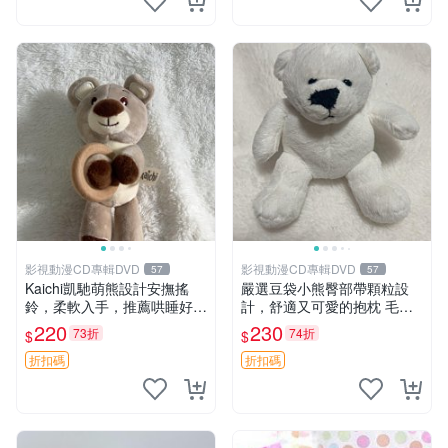
影視動漫CD專輯DVD
影視動漫CD專輯DVD
57
57
Kaichi凱馳萌熊設計安撫搖
嚴選豆袋小熊臀部帶顆粒設
鈴，柔軟入手，推薦哄睡好選
計，舒適又可愛的抱枕 毛絨
擇 熊公仔 安撫玩具 喂食環
抱枕、臀部按摩、坐墊
220
230
73折
74折
$
$
折扣碼
折扣碼