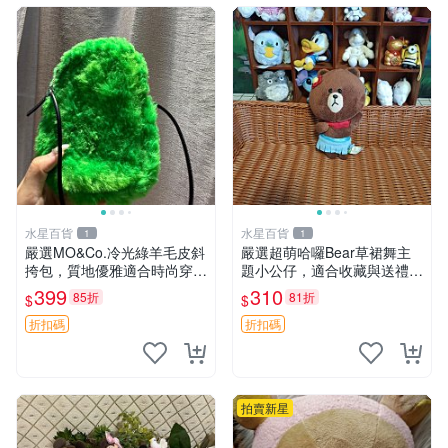
水星百貨
水星百貨
1
1
嚴選MO&Co.冷光綠羊毛皮斜
嚴選超萌哈囉Bear草裙舞主
挎包，質地優雅適合時尚穿搭
題小公仔，適合收藏與送禮 1
冷光綠 皮包 斜挎包
00 克 哈囉Bear 草裙舞
399
310
85折
81折
$
$
折扣碼
折扣碼
拍賣新星