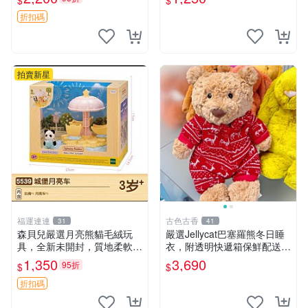
$
$
UBU LABUBU THE MONST
nded收藏品 1095 玩偶 包裝
ERS 橙色豆
折扣碼
拍賣新星
福運連連
古色古香
31
41
森貝兒嚴選月亮熊貓毛絨玩
嚴選Jellycat巴塞羅熊冬日睡
具，全新未開封，質地柔軟適
衣，附透明快遞箱保鮮配送，
合收藏 月亮熊貓 毛絨玩具 新
童趣可愛可收藏 巴塞羅熊 睡
1,350
3,690
95折
$
$
款 儲倉直銷
衣 透明袋
折扣碼