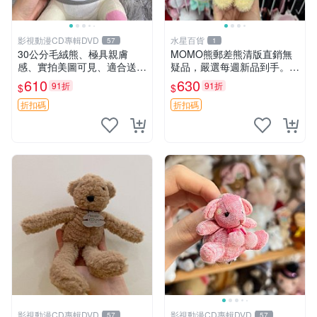
影視動漫CD專輯DVD
水星百貨
57
1
30公分毛絨熊、極具親膚
MOMO熊郵差熊清版直銷無
感、實拍美圖可見、適合送禮
疑品，嚴選每週新品到手。紅
收藏 毛絨熊 送禮 熊抱
薯啵啵鮮果間 郵差熊 清版 紅
610
630
91折
91折
$
$
薯啵啵間
折扣碼
折扣碼
影視動漫CD專輯DVD
影視動漫CD專輯DVD
57
57