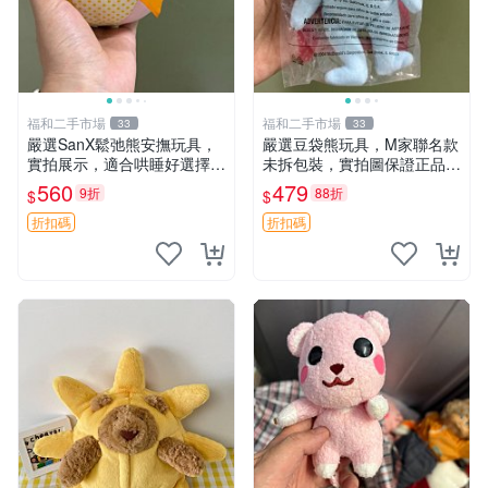
福和二手市場
福和二手市場
33
33
嚴選SanX鬆弛熊安撫玩具，
嚴選豆袋熊玩具，M家聯名款
實拍展示，適合哄睡好選擇
未拆包裝，實拍圖保證正品
電腦玩具 安撫用品
豆袋玩具 嚴選 M家 豆袋熊
560
479
9折
88折
$
$
折扣碼
折扣碼