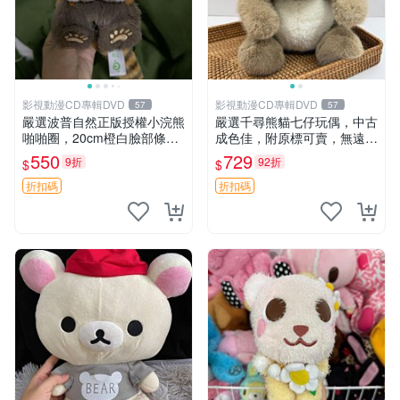
影視動漫CD專輯DVD
影視動漫CD專輯DVD
57
57
嚴選波普自然正版授權小浣熊
嚴選千尋熊貓七仔玩偶，中古
啪啪圈，20cm橙白臉部條紋
成色佳，附原標可賣，無遠方
清晰，毛絨超萌贈品推薦。
一手送第二天即達 中古玩偶
550
729
9折
92折
$
$
小浣熊 波普 圈環
熊貓七仔 千尋
折扣碼
折扣碼