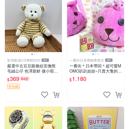
影視動漫CD專輯DVD
一番街日系禮物專賣店
57
87
嚴選中古豆豆眼條紋安撫熊
一番街＊日本帶回＊超可愛M
毛絨公仔 色澤新鮮 微小瑕疵
OMO趴趴娃娃~只賣大隻的1
可收藏 中古 安撫熊 條紋公仔
號~單隻價～生日禮物
369
1,180
84折
$
$
折扣碼