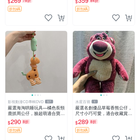
269
359
78折
84折
$
$
大容量
CM 毛絨玩具 北極熊 魯班熊
折扣碼
折扣碼
影視動漫CD專輯DVD
水星百貨
57
1
嚴選海淘哄睡玩具—橘色長頸
嚴選名創優品草莓香熊公仔，
鹿抓周公仔，臉超萌適合寶寶
尺寸小巧可愛，適合收藏賞玩
陪伴，中古略有使用痕跡 橘
30cm 玩具 公仔 草莓熊
290
289
8折
8折
$
$
色 長頸鹿 抓周
折扣碼
折扣碼