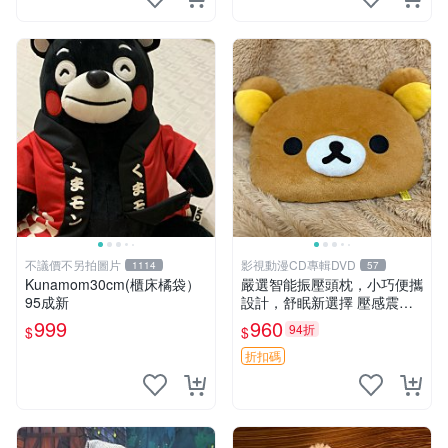
不議價不另拍圖片
影視動漫CD專輯DVD
1114
57
Kunamom30cm(櫃床橘袋）
嚴選智能振壓頭枕，小巧便攜
95成新
設計，舒眠新選擇 壓感震動
頭枕 確切尺寸 小巧便攜
999
960
94折
$
$
折扣碼