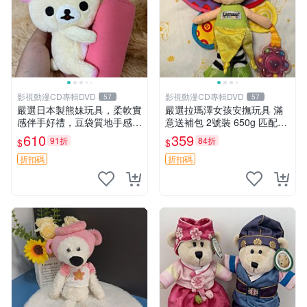
影視動漫CD專輯DVD
影視動漫CD專輯DVD
57
57
嚴選日本製熊妹玩具，柔軟實
嚴選拉瑪澤女孩安撫玩具 滿
感伴手好禮，豆袋質地手感
意送補包 2號裝 650g 匹配嬰
佳，抱枕小熊 recom 推薦 白
幼童舒壓好伴侶 女孩專用 安
610
359
91折
84折
$
$
色豆袋 玩具
心選擇 安撫玩偶 衝包 玩具
折扣碼
折扣碼