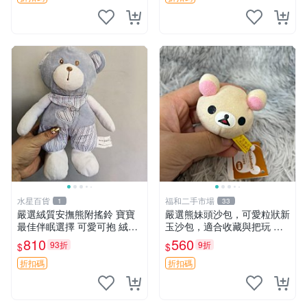
水星百貨
福和二手市場
1
33
嚴選絨質安撫熊附搖鈴 寶寶
嚴選熊妹頭沙包，可愛粒狀新
最佳伴眠選擇 可愛可抱 絨毛
玉沙包，適合收藏與把玩 熊
玩具 安撫熊 嬰兒用
妹 沙包 玉石
810
560
93折
9折
$
$
折扣碼
折扣碼