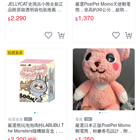
JELLYCAT史瑪吉小熊全新正
嚴選PostPet Momo天使郵電
品附原箱透明袋包裝推薦 透
熊，坐高約30公分，超萌可
明袋 包裝盒 史瑪吉小熊
愛收藏首選 天使郵電熊 Mom
2,290
1,370
$
$
o熊 玩具
拍賣新星
福運連連
董藏
31
29
嚴選熊玩泡泡瑪特LABUBU T
嚴選日本正版PostPet Momo
he Monsters隨機臉盲盒，萌
郵電熊，粉嫩卷毛設計，附原
趣馬卡龍設計 芝麻豆豆 LAB
裝包裝與吊牌，超Recomme
2,200
1,250
95折