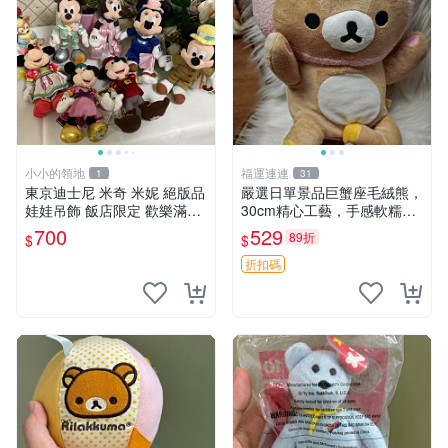
小小的領地
福運連連
1
31
東京迪士尼 米奇 米妮 絕版品
嚴選日單景品巨蟹座毛絨熊，
娃娃吊飾 飯店限定 歡樂滿人
30cm精心工藝，手感軟糯推
間 復活節
薦收藏送人 巨蟹座 毛絨玩具
700
529
89折
$
$
精緻做工
折扣碼