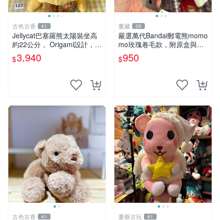
古色古香
董藏
41
29
Jellycat巴塞羅熊太陽裝坐高
嚴選萬代Bandai郵電熊momo
約22公分， Origami設計，來
mo玫瑰卷毛款，附原盒與吊
自越南。嚴選 Recommendat
牌，粉嫩可愛入手即柔軟～
3,940
950
$
$
ion！巴塞羅、 Origami熊、J
玫瑰卷毛 郵電熊 正品
elly
古色古香
董爺古玩
41
61