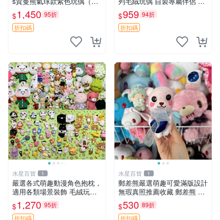
s賀曼熊氣球款紫色玩偶（鼻
列毛絨玩偶 自製專屬伴侶 帶
子稍有磨損） 中古玩具 氣球
標牌全新成色 芭蕾系列 毛絨
1,450
959
95折
94折
$
$
熊 玩偶
玩偶 安撫玩具 新款上架
折扣碼
折扣碼
水星百貨
水星百貨
1
1
嚴選各式萌趣動漫角色抱枕，
郵差熊嚴選萌趣可愛滿版設計
適用各類場景裝飾 毛絨玩
無瑕真照推薦收藏 郵差熊 熊
具、卡通抱枕、趣味玩偶
抱枕 紅薯啵啵間
1,270
530
95折
89折
$
$
折扣碼
折扣碼