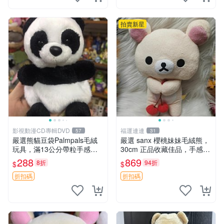
拍賣新星
影視動漫CD專輯DVD
福運連連
57
31
嚴選熊貓豆袋Palmpals毛絨
嚴選 sanx 櫻桃妹妹毛絨熊，
玩具，滿13公分帶粒手感極
30cm 正品收藏佳品，手感極
佳，電影主題周邊推薦 熊貓
軟，適合贈送與收藏 櫻桃妹
288
869
8折
94折
$
$
Palmpals 毛絨玩具 豆袋 劇場
妹、sanx、毛絨熊
版周邊
折扣碼
折扣碼