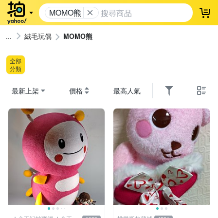
MOMO熊
登
絨毛玩偶
MOMO熊
全部
分類
最新上架
價格
最高人氣