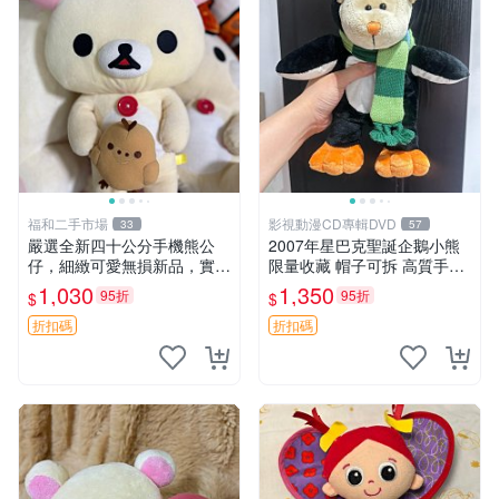
福和二手市場
影視動漫CD專輯DVD
33
57
嚴選全新四十公分手機熊公
2007年星巴克聖誕企鵝小熊
仔，細緻可愛無損新品，實拍
限量收藏 帽子可拆 高質手感
展現萌趣風采 潘朵拉 熊抱枕
超愛 聖誕限定 星巴克企鵝 小
1,030
1,350
95折
95折
$
$
熊杯墊
折扣碼
折扣碼