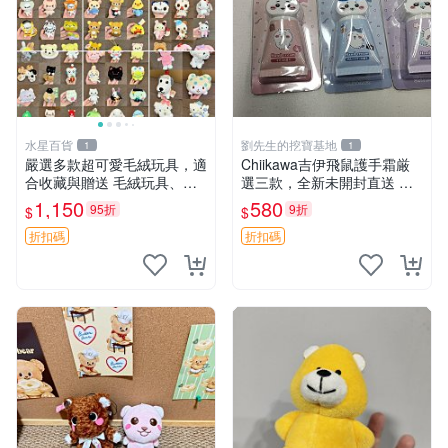
水星百貨
劉先生的挖寶基地
1
1
嚴選多款超可愛毛絨玩具，適
Chiikawa吉伊飛鼠護手霜厳
合收藏與贈送 毛絨玩具、抱
選三款，全新未開封直送 飛
枕、公仔
鼠 護手霜 吉伊三款 新貨
1,150
580
95折
9折
$
$
折扣碼
折扣碼