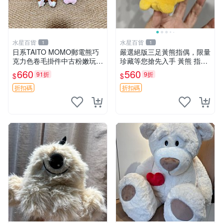
水星百貨
水星百貨
1
1
日系TAITO MOMO郵電熊巧
嚴選絕版三足黃熊指偶，限量
克力色卷毛掛件中古粉嫩玩偶
珍藏等您搶先入手 黃熊 指偶
微瑕推薦 postpet momo 郵
珍藏品
660
560
91折
9折
$
$
電熊 中古玩偶
折扣碼
折扣碼