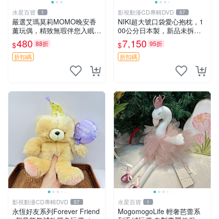
水星百貨
影視動漫CD專輯DVD
1
57
嚴選艾瑪莫莉MOMO晚安香
NIKI超大號口袋愛心抱枕，1
薰玩偶，精致無瑕伴您入眠
00公分日本製，新品未拆封
晚安精靈 香薰玩具 玩偶收藏
胖嘟嘟收藏推薦 愛心抱枕 日
480
7,150
88折
95折
$
$
本 抱枕
折扣碼
折扣碼
影視動漫CD專輯DVD
水星百貨
57
1
永恆好友系列Forever Friend
MogomogoLife 輕奢芭蕾系