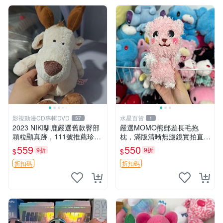
影視動漫CD專輯DVD
水星百貨
57
1
2023 NIKI馴鹿嚴選舊款臀部
嚴選MOMO熊郵差長毛抱
顆粒顯真跡，111號推薦珍藏
枕，滿版清晰無濾鏡實拍直
品 馴鹿 舊款 尾巴顆粒
銷。每周新品到貨，不容錯
559
550
9折
9折
$
$
過！ 郵差熊 長毛 抱枕
折扣碼
折扣碼