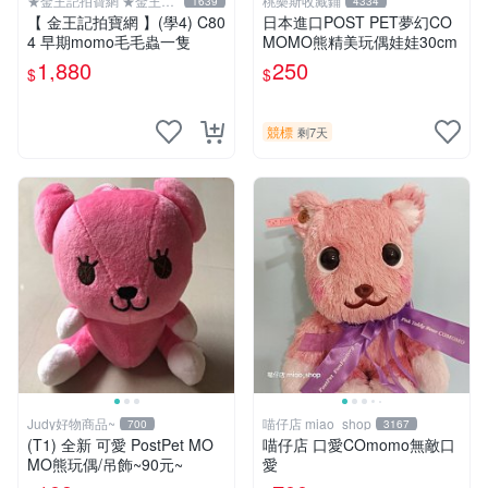
★金王記拍寶網 ★金王記
桃樂斯收藏鋪
1639
4334
拍寶趣
【 金王記拍寶網 】(學4) C80
日本進口POST PET夢幻CO
4 早期momo毛毛蟲一隻
MOMO熊精美玩偶娃娃30cm
1,880
250
$
$
競標
剩7天
Judy好物商品~
喵仔店 miao_shop
700
3167
(T1) 全新 可愛 PostPet MO
喵仔店 口愛COmomo無敵口
MO熊玩偶/吊飾~90元~
愛