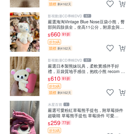
競標
剩4162天
影視動漫CD專輯DVD
57
嚴選海淘Vintage Blue Nose豆袋小熊，臀
部與四肢俱全，坐高11公分，附原盒與吊
牌收藏。藍鼻子小熊，值得擁有 玩具 憶熊
660
91折
$
折扣碼
競標
剩4162天
影視動漫CD專輯DVD
57
嚴選日本製熊妹玩具，柔軟實感伴手好
禮，豆袋質地手感佳，抱枕小熊 recom 推
薦 白色豆袋 玩具
610
91折
$
折扣碼
競標
剩4162天
水星百貨
1
嚴選可愛粉紅草莓熊手提包，附草莓掛件
超吸睛 草莓熊手提包 草莓掛件 可愛
portunese
259
77折
$
折扣碼