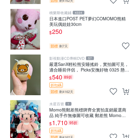
競標
剩4162天
桃樂斯收藏鋪
4334
日本進口POST PET夢幻COMOMO熊精
美玩偶娃娃30cm
250
$
競標
剩7天
影視動漫CD專輯DVD
57
嚴選SanX輕松熊安睡搖鈴，實拍圖可見，
適合睡前伴侶， Picks安撫好物 0325 懸吊
電腦
540
89折
$
折扣碼
競標
剩4162天
水星百貨
1
Momo熊郵差熊標牌齊全實拍直銷嚴選商
品 純手作無修圖可收藏 郵差熊 Momo熊
標牌 商品
1,710
95折
$
折扣碼
競標
剩4162天