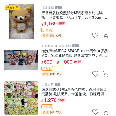
福運連連
拍賣新星
31
嚴選日版輕松熊熊哥M號素熊系列毛絨
熊，毛質柔軟，精緻可愛，尺寸35cm，保
存狀態優異。收藏或贈送皆為佳選。 中古
1,169
95折
$
毛絨熊 毛玩偶
折扣碼
競標
剩4162天
影視動漫CD專輯DVD
57
泡泡瑪特MEGA SPACE 100%周年 A 系列
MOLLY 權威隱藏款 嚴選薄荷巧克力色 80
年代風味 權威推薦 合適收藏
600 -
1,000
95折
$
$
折扣碼
競標
剩4162天
水星百貨
1
嚴選各式萌趣動漫角色抱枕，適用各類場
景裝飾 毛絨玩具、卡通抱枕、趣味玩偶
1,270
95折
$
折扣碼
競標
剩4162天