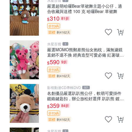
水星百貨
1
嚴選超萌哈囉Bear草裙舞主題小公仔，適
合收藏與送禮 100 克 哈囉Bear 草裙舞
310
81折
$
折扣碼
競標
剩4162天
水星百貨
1
嚴選MOMO熊郵差熊仙女抱枕，滿無濾鏡
直銷不退不換 經典造型可愛必備 紅薯啵啵
間抱枕 抱枕 時尚
590
9折
$
折扣碼
競標
剩4162天
影視動漫CD專輯DVD
57
名創優品嚴選趴趴熊公仔，軟萌可愛掛件
鍍鉻鍵匙扣，辦公放松好選擇 趴趴熊 鍍鉻
鍵匙扣 萬用掛件
359
84折
$
折扣碼
競標
剩4162天
水星百貨
1