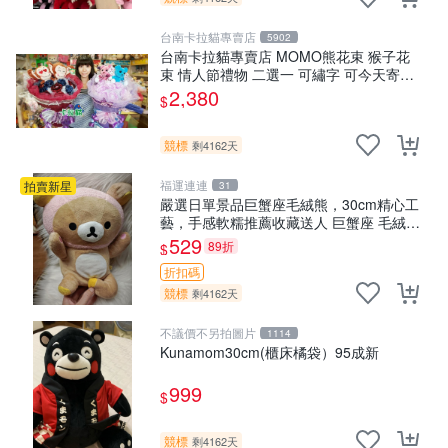
台南卡拉貓專賣店
5902
台南卡拉貓專賣店 MOMO熊花束 猴子花
束 情人節禮物 二選一 可繡字 可今天寄明
天到
2,380
$
競標
剩4162天
福運連連
拍賣新星
31
嚴選日單景品巨蟹座毛絨熊，30cm精心工
藝，手感軟糯推薦收藏送人 巨蟹座 毛絨玩
具 精緻做工
529
89折
$
折扣碼
競標
剩4162天
不議價不另拍圖片
1114
Kunamom30cm(櫃床橘袋）95成新
999
$
競標
剩4162天