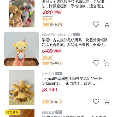
澳洲母子袋鼠與考拉毛絨玩偶，全新如
初，附原廠標籤，手感極軟，適合贈送親
朋好友。袋鼠與考拉正版，精緻尺寸，適
820
93折
$
合作為收藏或家飾擺設，增添暖意。 母
折扣碼
子、袋鼠、
競標
剩4162天
影視動漫CD專輯DVD
57
嚴選中古安撫熊毛絨玩具，奶瓶黃斑輕微
污垢適合收藏。默認兩日發貨，全國快遞
隨機派送。 成色如圖可放心購買，輕微瑕
489
88折
$
疵和臟污不影響使用。 安撫熊 中古玩偶
折扣碼
毛
競標
剩4162天
古色古香
41
Jellycat巴塞羅熊太陽裝坐高約22公分，
Origami設計，來自越南。嚴選
Recommendation！巴塞羅、 Origami
3,940
$
熊、Jelly
競標
剩4162天
福運連連
拍賣新星
31
嚴選Nagano自嘲熊笑臉手玉，全新未開