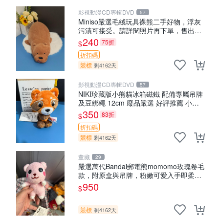
影視動漫CD專輯DVD
57
Miniso嚴選毛絨玩具裸熊二手好物，浮灰
污漬可接受。請詳閱照片再下單，售出不
退不換。全新品相收藏推薦。 裸熊 毛絨玩
240
75折
$
具 收藏
折扣碼
競標
剩4162天
影視動漫CD專輯DVD
57
NIKI珍藏版小熊貓冰箱磁鐵 配備專屬吊牌
及豆綁繩 12cm 廢品嚴選 好評推薦 小熊
貓冰箱貼 磁鐵掛件 冰箱飾品
350
83折
$
折扣碼
競標
剩4162天
董藏
29
嚴選萬代Bandai郵電熊momomo玫瑰卷毛
款，附原盒與吊牌，粉嫩可愛入手即柔軟
～ 玫瑰卷毛 郵電熊 正品
950
$
競標
剩4162天