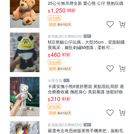
25公分無吊牌全新 愛心熊 公仔 熊抱玩偶
1,250
95折
$
折扣碼
競標
剩4162天
影視動漫CD專輯DVD
57
M豆熊貓公仔玩偶，大型35cm，背面顯國
寶風采，腳肚刺繡M標識，柔軟可
MACHINE WASH。國寶 M豆 玩偶 公仔
460
87折
$
折扣碼
競標
剩4162天
水星百貨
1
卡露安撫小熊8號舒壓袋 黃點瑕疪局部 適
合療癒收藏 撫慰身心 美肌養護 放鬆好物
310
81折
$
折扣碼
競標
剩4162天
影視動漫CD專輯DVD
57
嚴選奇志奇思絕版黃熊手機車把，振動毛