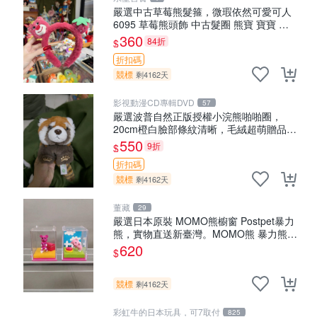
嚴選中古草莓熊髮箍，微瑕依然可愛可人
6095 草莓熊頭飾 中古髮圈 熊寶 寶寶 娃
娃熊髮箍 中古收藏 玩具髮夾
360
84折
$
折扣碼
競標
剩4162天
影視動漫CD專輯DVD
57
嚴選波普自然正版授權小浣熊啪啪圈，
20cm橙白臉部條紋清晰，毛絨超萌贈品推
薦。 小浣熊 波普 圈環
550
9折
$
折扣碼
競標
剩4162天
董藏
29
嚴選日本原裝 MOMO熊櫥窗 Postpet暴力
熊，實物直送新臺灣。MOMO熊 暴力熊
熊貓櫥窗
620
$
競標
剩4162天
彩虹牛的日本玩具，可7取付
825