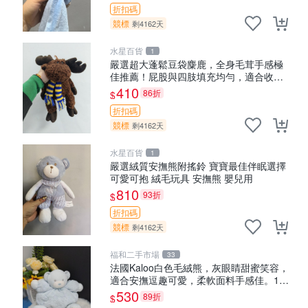
折扣碼
競標
剩4162天
水星百貨
1
嚴選超大蓬鬆豆袋麋鹿，全身毛茸手感極
佳推薦！屁股與四肢填充均勻，適合收藏
與孩童共賞。 麋鹿 豆袋 毛茸玩具
410
86折
$
折扣碼
競標
剩4162天
水星百貨
1
嚴選絨質安撫熊附搖鈴 寶寶最佳伴眠選擇
可愛可抱 絨毛玩具 安撫熊 嬰兒用
810
93折
$
折扣碼
競標
剩4162天
福和二手市場
33
法國Kaloo白色毛絨熊，灰眼睛甜蜜笑容，
適合安撫逗趣可愛，柔軟面料手感佳。14
白色安撫熊 毛絨玩具 寶寶逗樂具
530
89折
$