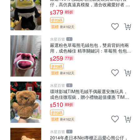
仔，高仿真逼真模擬，適合收藏愛好者 熊
貓 黃豆 公仔
379
85折
$
折扣碼
競標
剩4162天
水星百貨
1
嚴選粉色草莓熊毛絨包包，雙肩背斜挎兩
用，成色極佳 精準關鍵詞：草莓熊 包包
毛絨
259
77折
$
折扣碼
競標
剩4162天
水星百貨
1
環球影城TIM熊毛絨手偶嚴選安撫玩具，
成色佳微瑕疵，贈小禮物超值優惠 TIM熊
毛絨手偶 安撫 toy 嚴選
510
89折
$
折扣碼
競標
剩4162天
水星百貨
1
2014年產日本Nici專櫃正品愛心熊公仔，