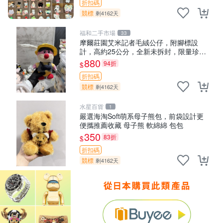
折扣碼
競標
剩4162天
福和二手市場
33
摩爾莊園艾米記者毛絨公仔，附腳標設
計，高約25公分，全新未拆封，限量珍
藏。艾米記者 毛絨公仔 超萌玩偶
880
94折
$
折扣碼
競標
剩4162天
水星百貨
1
嚴選海淘Soft萌系母子熊包，前袋設計更
便攜推薦收藏 母子熊 軟綿綿 包包
350
83折
$
折扣碼
競標
剩4162天