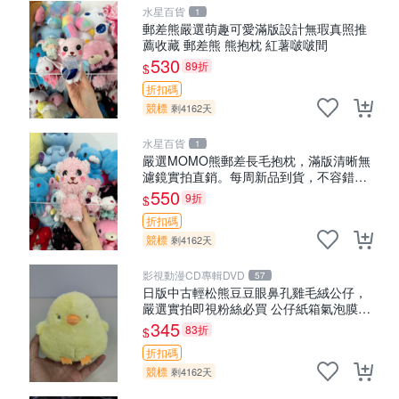
水星百貨
1
郵差熊嚴選萌趣可愛滿版設計無瑕真照推
薦收藏 郵差熊 熊抱枕 紅薯啵啵間
530
89折
$
折扣碼
競標
剩4162天
水星百貨
1
嚴選MOMO熊郵差長毛抱枕，滿版清晰無
濾鏡實拍直銷。每周新品到貨，不容錯
過！ 郵差熊 長毛 抱枕
550
9折
$
折扣碼
競標
剩4162天
影視動漫CD專輯DVD
57
日版中古輕松熊豆豆眼鼻孔雞毛絨公仔，
嚴選實拍即視粉絲必買 公仔紙箱氣泡膜精
心包裝快速發貨 輕松熊 公仔 雞毛絨
345
83折
$
折扣碼
競標
剩4162天