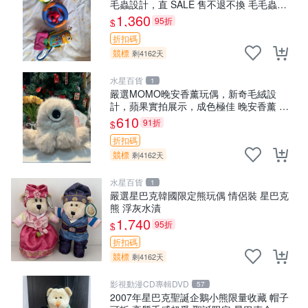
毛蟲設計，直 SALE 售不退不換 毛毛蟲
手機 車把
1,360
95折
$
折扣碼
競標
剩4162天
水星百貨
1
嚴選MOMO晚安香薰玩偶，新奇毛絨設
計，蘋果實拍展示，成色極佳 晚安香薰 馮
娃娃 毛絨玩偶
610
91折
$
折扣碼
競標
剩4162天
水星百貨
1
嚴選星巴克韓國限定熊玩偶 情侶裝 星巴克
熊 浮灰水漬
1,740
95折
$
折扣碼
競標
剩4162天
影視動漫CD專輯DVD
57
2007年星巴克聖誕企鵝小熊限量收藏 帽子