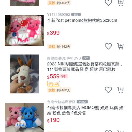
競標
剩4162天
Y1711989293
883
全新Post pet momo熊抱枕約35x30cm
399
$
競標
剩4162天
影視動漫CD專輯DVD
57
2023 NIKI馴鹿嚴選舊款臀部顆粒顯真跡，
111號推薦珍藏品 馴鹿 舊款 尾巴顆粒
559
9折
$
折扣碼
競標
剩4162天
台南卡拉貓專賣店
5902
台南卡拉貓專賣店 MOMO熊 娃娃 玩偶 娃
娃 粉色 藍色 2色分售
190
$