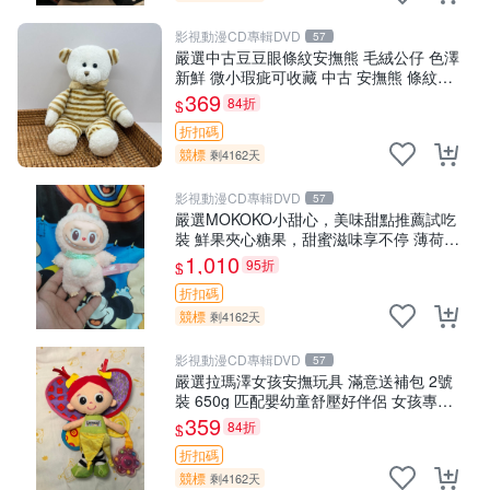
影視動漫CD專輯DVD
57
嚴選中古豆豆眼條紋安撫熊 毛絨公仔 色澤
新鮮 微小瑕疵可收藏 中古 安撫熊 條紋公
仔
369
84折
$
折扣碼
競標
剩4162天
影視動漫CD專輯DVD
57
嚴選MOKOKO小甜心，美味甜點推薦試吃
裝 鮮果夾心糖果，甜蜜滋味享不停 薄荷草
莓 奶油心 60粒 mini小甜心糖果，水果味
1,010
95折
$
夾心零食裝 心形糖果 60
折扣碼
競標
剩4162天
影視動漫CD專輯DVD
57
嚴選拉瑪澤女孩安撫玩具 滿意送補包 2號
裝 650g 匹配嬰幼童舒壓好伴侶 女孩專用
安心選擇 安撫玩偶 衝包 玩具
359
84折
$
折扣碼
競標
剩4162天