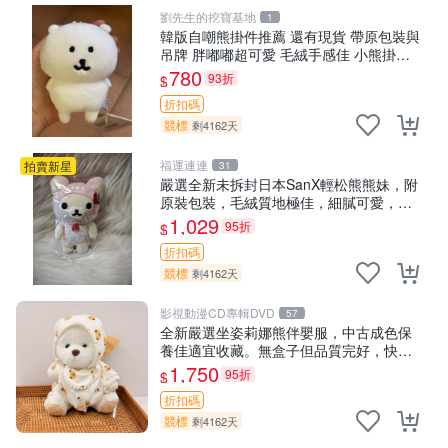
劉先生的挖寶基地
1
韓版自嘲熊掛件推薦 還有現貨 帶原包裝與
吊牌 胖嘟嘟超可愛 毛絨手感佳 小熊掛件
自嘲抱枕 小熊抱枕
780
93折
$
折扣碼
競標
剩4162天
福運連連
拍賣新星
31
嚴選全新未拆封日本SanX輕松熊熊妹，附
原裝包裝，毛絨質地極佳，細膩可愛，推
薦收藏兼送禮，適合女性好友或家人，限
1,029
95折
$
量釋出。鬆熊、熊玩偶、收藏品
折扣碼
競標
剩4162天
影視動漫CD專輯DVD
57
全新嚴選坐姿莉娜熊伴嬰服，中古成色保
養佳適宜收藏。無盒子但品質完好，快速
出貨。建議入手！ 中古 玩偶 滬漫
1,750
95折
$
折扣碼
競標
剩4162天