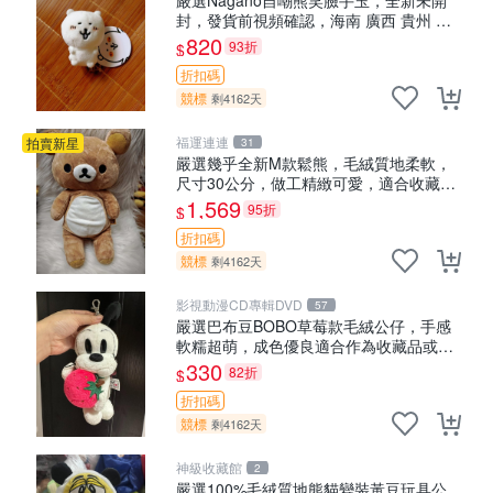
封，發貨前視頻確認，海南 廣西 貴州 嚴
選Nagano自嘲熊笑臉手玉，全新未開封，
820
93折
$
發貨前視頻確認，四川 重慶 內
折扣碼
競標
剩4162天
福運連連
拍賣新星
31
嚴選幾乎全新M款鬆熊，毛絨質地柔軟，
尺寸30公分，做工精緻可愛，適合收藏或
贈送親友。中古使用痕跡，手感依然優
1,569
95折
$
良。 鬆熊 嬰熊 毛玩偶
折扣碼
競標
剩4162天
影視動漫CD專輯DVD
57
嚴選巴布豆BOBO草莓款毛絨公仔，手感
軟糯超萌，成色優良適合作為收藏品或包
包配飾。可視頻確認詳情。 巴布豆 BOBO
330
82折
$
草莓 毛絨公仔 收藏 包配飾
折扣碼
競標
剩4162天
神級收藏館
2
嚴選100%毛絨質地熊貓變裝黃豆玩具公