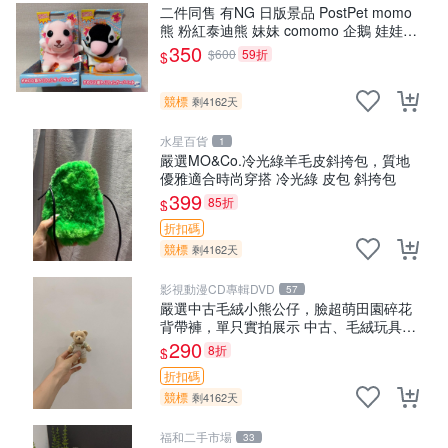
二件同售 有NG 日版景品 PostPet momo
熊 粉紅泰迪熊 妹妹 comomo 企鵝 娃娃
布偶 手指頭 娃娃
350
$600
59折
$
競標
剩4162天
水星百貨
1
嚴選MO&Co.冷光綠羊毛皮斜挎包，質地
優雅適合時尚穿搭 冷光綠 皮包 斜挎包
399
85折
$
折扣碼
競標
剩4162天
影視動漫CD專輯DVD
57
嚴選中古毛絨小熊公仔，臉超萌田園碎花
背帶褲，單只實拍展示 中古、毛絨玩具、
玩偶
290
8折
$
折扣碼
競標
剩4162天
福和二手市場
33