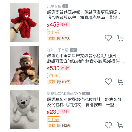
水星百貨
1
嚴選高質感豆袋熊，蓬鬆厚實更添溫暖，
適合收藏與休憩。前胸填充飽滿，背部亦
具優雅設計。 豆袋熊 保暖 溫柔 蓬松
459
87折
$
折扣碼
競標
剩4162天
福和二手市場
33
嚴選近乎全新星巴克錄音小熊毛絨擺件，
超級可愛宜贈送掛飾 錄音小熊 毛絨擺件
贈品
530
89折
$
折扣碼
競標
剩4162天
影視動漫CD專輯DVD
57
嚴選豆袋小熊臀部帶顆粒設計，舒適又可
愛的抱枕 毛絨抱枕、臀部按摩、坐墊
230
74折
$
折扣碼
競標
剩4162天