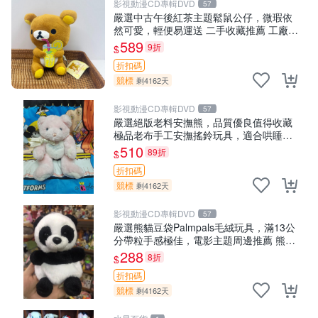
影視動漫CD專輯DVD
57
嚴選中古午後紅茶主題鬆鼠公仔，微瑕依
然可愛，輕便易運送 二手收藏推薦 工廠直
營 快遞到府 中古 玩偶 公仔
589
9折
$
折扣碼
競標
剩4162天
影視動漫CD專輯DVD
57
嚴選絕版老料安撫熊，品質優良值得收藏
極品老布手工安撫搖鈴玩具，適合哄睡寶
貝 超柔老料搖鈴熊，專為孩子設計的安心
510
89折
$
伴護 推薦絕版老布製工藝搖鈴熊，可當作
折扣碼
童
競標
剩4162天
影視動漫CD專輯DVD
57
嚴選熊貓豆袋Palmpals毛絨玩具，滿13公
分帶粒手感極佳，電影主題周邊推薦 熊貓
Palmpals 毛絨玩具 豆袋 劇場版周邊
288
8折
$
折扣碼
競標
剩4162天