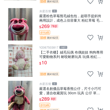
競標
剩4162天
水星百貨
1
嚴選粉色草莓熊毛絨包包，超萌手提斜挎
兩用設計，成色上佳容量大 粉紅草莓 毛絨
包 超大容量
269
78折
$
折扣碼
競標
剩4162天
Y2067503817
167
【二手衣櫃】絨毛玩偶 布偶娃娃 狗狗專用
可愛動物系列 耐咬耐磨玩具 玩偶 粉紅熊
寵物玩具 1120929
10
$
競標
剩4162天
水星百貨
1
嚴選名創優品草莓香熊公仔，尺寸小巧可
愛，適合收藏賞玩 30cm 玩具 公仔 草莓
熊
289
8折
$
折扣碼