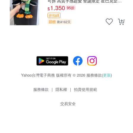
可拆 高質手感超愛 聖誕限定 星巴克企鵝
小熊杯墊
1,350
95折
$
折扣碼
競標
剩4162天
Yahoo台灣電子商務 版權所有 © 2026 服務條款(
更新
)
服務條款
|
隱私權
|
拍賣使用規範
交易安全