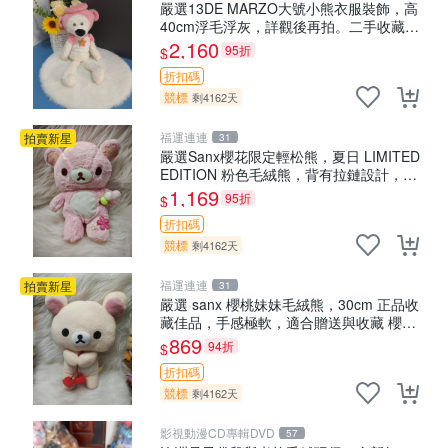
嚴選13DE MARZO大號小熊衣服裝飾，高
40cm浮毛浮灰，詳觀後再拍。二手收藏請
珍惜。 13DE MARZO 二手 小熊 衣服裝飾
2,160
95折
$
折扣碼
競標
剩4162天
福運連連
拍賣新星
31
嚴選Sanx櫻花限定輕松熊，夏日 LIMITED
EDITION 粉色毛絨熊，背有拉鏈設計，肚
內填充豆袋，精致工藝呈現，狀態如新，
1,169
95折
$
適合收藏與送人 櫻花、
折扣碼
競標
剩4162天
福運連連
拍賣新星
31
嚴選 sanx 櫻桃妹妹毛絨熊，30cm 正品收
藏佳品，手感極軟，適合贈送與收藏 櫻桃
妹妹、sanx、毛絨熊
869
94折
$
折扣碼
競標
剩4162天
影視動漫CD專輯DVD
57