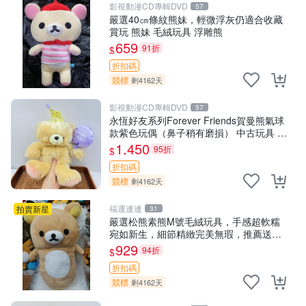
影視動漫CD專輯DVD
57
嚴選40㎝條紋熊妹，輕微浮灰仍適合收藏
賞玩 熊妹 毛絨玩具 浮雕熊
659
91折
$
折扣碼
競標
剩4162天
影視動漫CD專輯DVD
57
永恆好友系列Forever Friends賀曼熊氣球
款紫色玩偶（鼻子稍有磨損） 中古玩具 氣
球熊 玩偶
1,450
95折
$
折扣碼
競標
剩4162天
福運連連
拍賣新星
31
嚴選松熊素熊M號毛絨玩具，手感超軟糯
宛如新生，細節精緻完美無瑕，推薦送禮
或珍藏，中古狀態保養得宜。 松熊 素熊
929
94折
$
毛絨doll
折扣碼
競標
剩4162天