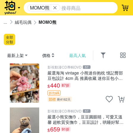
MOMO熊
登
絨毛玩偶
MOMO熊
全部
分類
最新上架
價格
最高人氣
影視動漫CD專輯DVD
57
嚴選海淘 vintage 小熊迷你抱枕 憶記臀部
豆包設計 4cm 高 推薦收藏 迷你豆包小
熊、高臀部、豆袋抱枕
440
87折
$
折扣碼
競標
剩4162天
影視動漫CD專輯DVD
57
嚴選小熊安撫巾，豆豆圓眼睛，可愛又溫
馨 超軟質安撫巾，豆豆設計，哄睡好幫手
約克豆豆眼安撫巾 數碼豆豆眼
659
91折
$