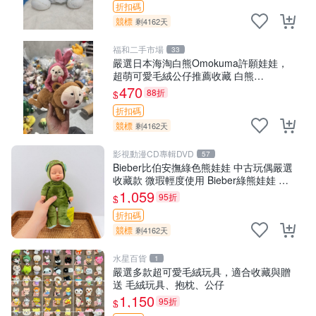
折扣碼
競標
剩4162天
福和二手市場
33
嚴選日本海淘白熊Omokuma許願娃娃，
超萌可愛毛絨公仔推薦收藏 白熊
Omokuma 毛絨玩具 偽裝娃娃 玩具擺飾
470
88折
$
折扣碼
競標
剩4162天
影視動漫CD專輯DVD
57
Bieber比伯安撫綠色熊娃娃 中古玩偶嚴選
收藏款 微瑕輕度使用 Bieber綠熊娃娃 中
古玩偶 微瑕
1,059
95折
$
折扣碼
競標
剩4162天
水星百貨
1
嚴選多款超可愛毛絨玩具，適合收藏與贈
送 毛絨玩具、抱枕、公仔
1,150
95折
$