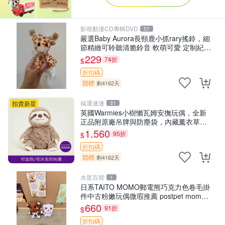
影視動漫CD專輯DVD
57
嚴選Baby Aurora長頸鹿小抓rary搖鈴，細
節精緻可聆聽清脆鈴音 軟萌可愛 定制紀念
金屬搖鈴 新手媽咪推薦 長頸鹿 抓rary 搖
229
74折
$
鈴
折扣碼
競標
剩4162天
福運連連
拍賣新星
31
英國Warmies小樹懶瓦姆安撫玩偶，全新
正品附原廠吊牌與防塵袋，內藏薰衣草可
加熱，適合各個年齡層，冷暖兩用享受抱
1,560
95折
$
抱樂趣，不容錯過嚴選好物 溫暖 冷感
折扣碼
競標
剩4162天
水星百貨
1
日系TAITO MOMO郵電熊巧克力色卷毛掛
件中古粉嫩玩偶微瑕推薦 postpet momo
郵電熊 中古玩偶
660
91折
$
折扣碼