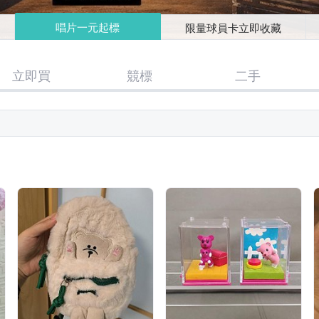
唱片一元起標
限量球員卡立即收藏
立即買
競標
二手