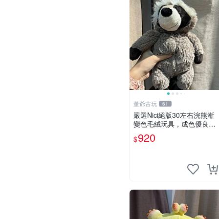
董爺古玩
61
嚴選Nici絕版30左右浣熊漸
變色毛絨玩具，成色優良伴
隨原廠牌標 浣熊 玩具 毛絨
920
$