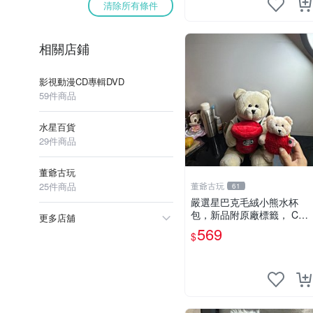
清除所有條件
相關店鋪
影視動漫CD專輯DVD
59件商品
水星百貨
29件商品
董爺古玩
25件商品
董爺古玩
61
嚴選星巴克毛絨小熊水杯
包，新品附原廠標籤， CO
更多店舖
NDITION 良好，詳情請參閱
569
$
商品圖片。 星巴克 毛絨小
熊 水杯包