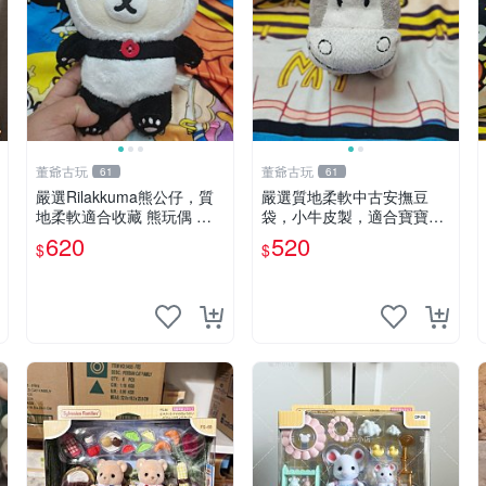
董爺古玩
董爺古玩
61
61
嚴選Rilakkuma熊公仔，質
嚴選質地柔軟中古安撫豆
地柔軟適合收藏 熊玩偶 柔
袋，小牛皮製，適合寶寶安
軟 公仔 收藏
心入眠。 安撫豆袋 小牛皮
620
520
$
$
寶寶安撫