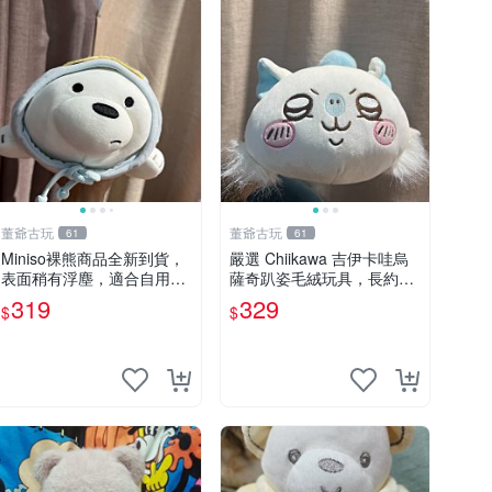
董爺古玩
董爺古玩
61
61
Miniso裸熊商品全新到貨，
嚴選 Chiikawa 吉伊卡哇烏
表面稍有浮塵，適合自用收
薩奇趴姿毛絨玩具，長約30
藏嚴選款。 裸熊 商品 裸熊
cm，質地超軟適合收藏 烏
319
329
$
$
玩偶
薩奇 Chiikawa 毛絨 超軟