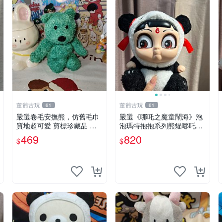
董爺古玩
董爺古玩
61
61
嚴選卷毛安撫熊，仿舊毛巾
嚴選《哪吒之魔童鬧海》泡
質地超可愛 剪標珍藏品 老
泡瑪特抱抱系列熊貓哪吒搪
式毛巾質地 安撫熊 款式
膠臉毛絨， STATE：如圖顯
469
820
$
$
示 哪吒 毛絨公仔 泡泡瑪特