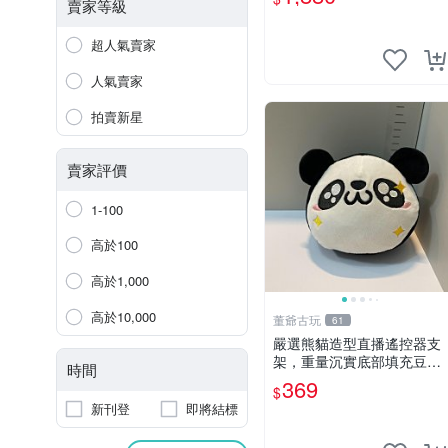
賣家等級
超人氣賣家
人氣賣家
拍賣新星
賣家評價
1-100
高於100
高於1,000
高於10,000
董爺古玩
61
嚴選熊貓造型直播遙控器支
架，重量沉實底部填充豆
時間
袋，手機遙控器最佳架設選
369
$
擇推薦 直播遙控器支架 毛
新刊登
即將結標
絨玩具 支架架設