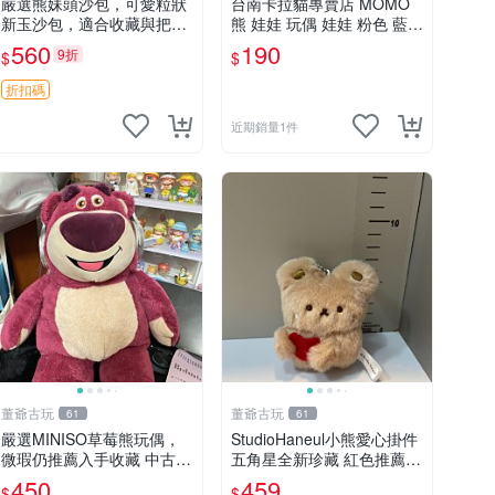
嚴選熊妹頭沙包，可愛粒狀
台南卡拉貓專賣店 MOMO
新玉沙包，適合收藏與把玩
熊 娃娃 玩偶 娃娃 粉色 藍色
熊妹 沙包 玉石
2色分售
560
190
9折
$
$
折扣碼
近期銷量1件
董爺古玩
董爺古玩
61
61
嚴選MINISO草莓熊玩偶，
StudioHaneul小熊愛心掛件
微瑕仍推薦入手收藏 中古 M
五角星全新珍藏 紅色推薦收
INISO 草莓熊 玩具 收藏
藏 玩具掛飾 掛件 新品
450
459
$
$