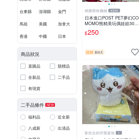
桃樂斯收藏鋪
台東縣
澎湖縣
金門
4334
日本進口POST PET夢幻CO
MOMO熊精美玩偶娃娃30c
馬祖
美國
加拿大
m
250
$
香港
中國
日本
競標
剩9天
商品狀況
直購品
競標品
全新品
二手品
有現貨
二手品條件
NEW
福利品
近全新
八成新
出清品
劉先生的挖寶基地
1