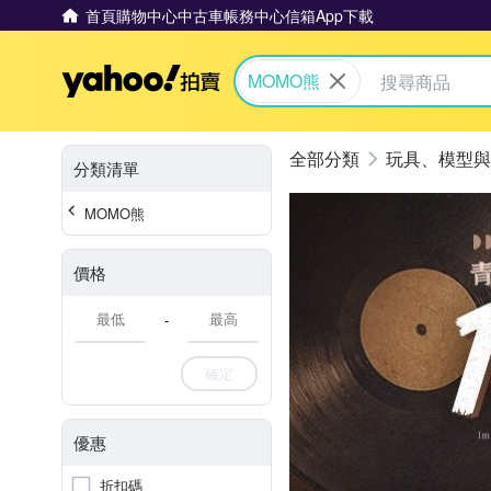
首頁
購物中心
中古車
帳務中心
信箱
App下載
Yahoo拍賣
MOMO熊
玩具、模型與
分類清單
MOMO熊
價格
-
確定
優惠
折扣碼