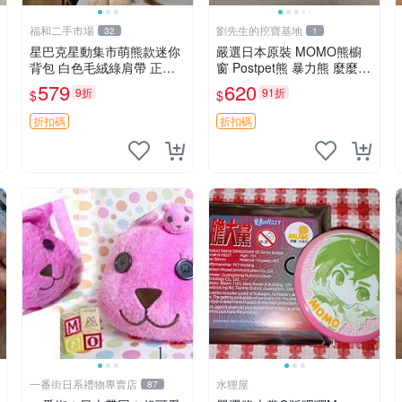
福和二手市場
劉先生的挖寶基地
32
1
星巴克星動集市萌熊款迷你
嚴選日本原裝 MOMO熊櫥
背包 白色毛絨綠肩帶 正式
窗 Postpet熊 暴力熊 麼麼
限量版 新品 上市未拆封 尺
熊，實物精緻收藏無損，二
579
620
9折
91折
$
$
寸約20公分 超適合收藏 迷
手誠意出售 暴力熊 MOMO
你背包 毛絨玩具 背包配件
熊 日本版 櫥趣熊熊偶
折扣碼
折扣碼
一番街日系禮物專賣店
水狸屋
87