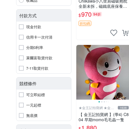
收藏品
Chiikawa小八坐肩磁吸抱枕
全新未拆，磁鐵底座保養品
專用 磁鐵 磁吸 抱枕
970
94折
$
付款方式
折扣碼
現金付款
信用卡一次付清
分期0利率
萊爾富取貨付款
7-11取貨付款
競標條件
可立即結標
一元起標
★金王記拍寶網 ★金王
1638
記拍寶趣
【 金王記拍寶網 】(學4) C8
無底價
04 早期momo毛毛蟲一隻
1,880
$