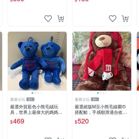
董爺古玩
董爺古玩
61
61
嚴選外貿藍色小熊毛絨玩
嚴選絕版M豆小熊毛線圍巾
具，世界上最偉大的媽媽聖
搭配帢，手感順滑適合收藏
誕節推薦禮物 五角星 兒童
絕版M豆小熊、圍巾、毛線
469
520
$
$
玩具 母親節
帢 經典好搭