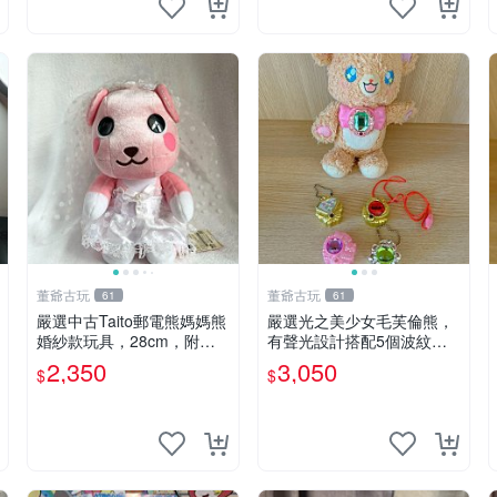
董爺古玩
董爺古玩
61
61
嚴選中古Taito郵電熊媽媽熊
嚴選光之美少女毛芙倫熊，
婚紗款玩具，28cm，附原
有聲光設計搭配5個波紋
盒，保存極佳實拍，婚紗細
石，成色完美如圖。爽快附
2,350
3,050
$
$
節清晰可見，偶像收藏推薦
電池，讓愛心不打折扣。 光
婚紗小花 玩具 模型
之美少女 毛芙倫熊 波紋石
有聲光