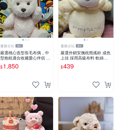
董爺古玩
董爺古玩
61
61
嚴選桃心造型長毛布偶，中
嚴選外銷安撫枕熊搖鈴 成色
型抱枕適合收藏愛心伴侶 桃
上佳 採用高級布料 軟綿適
心抱枕 布娃娃 猛咬布偶
合收藏 安心選購 安撫枕 熊
1,850
439
$
$
玩具 搖鈴