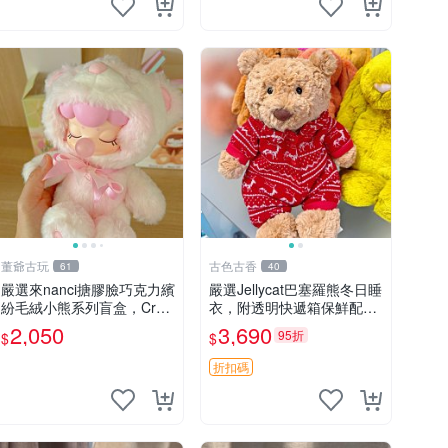
董爺古玩
古色古香
61
40
嚴選來nanci搪膠臉巧克力繽
嚴選Jellycat巴塞羅熊冬日睡
紛毛絨小熊系列盲盒，Crea
衣，附透明快遞箱保鮮配
my櫻花巧藝盲盒 隱藏款Cre
送，童趣可愛可收藏 巴塞羅
2,050
3,690
95折
$
$
amy櫻花巧藝 嬰熊盲盒娃娃
熊 睡衣 透明袋
樂趣盲盒
折扣碼