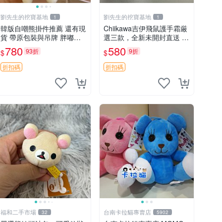
劉先生的挖寶基地
劉先生的挖寶基地
1
1
韓版自嘲熊掛件推薦 還有現
Chiikawa吉伊飛鼠護手霜厳
貨 帶原包裝與吊牌 胖嘟嘟
選三款，全新未開封直送 飛
超可愛 毛絨手感佳 小熊掛
鼠 護手霜 吉伊三款 新貨
780
580
93折
9折
$
$
件 自嘲抱枕 小熊抱枕
折扣碼
折扣碼
福和二手市場
台南卡拉貓專賣店
32
5902