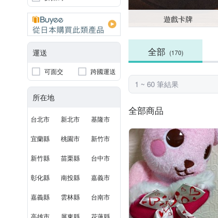
遊戲卡牌
全部
運送
(170)
可面交
跨國運送
1 ~ 60 筆結果
所在地
全部商品
台北市
新北市
基隆市
宜蘭縣
桃園市
新竹市
新竹縣
苗栗縣
台中市
彰化縣
南投縣
嘉義市
嘉義縣
雲林縣
台南市
高雄市
屏東縣
花蓮縣