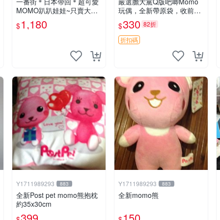
一番街＊日本帶回＊超可愛
嚴選膽大黨Q版吧唧Momo
MOMO趴趴娃娃~只賣大隻
玩偶，全新帶原袋，收前請
的1號~單隻價～生日禮物
詳讀收物須知。非偏遠地區
1,180
330
82折
$
$
同城可取。 膽大黨 Q版 陳
冠希 妙Q玩偶
折扣碼
Y1711989293
Y1711989293
883
883
全新Post pet momo熊抱枕
全新momo熊
約35x30cm
399
150
$
$