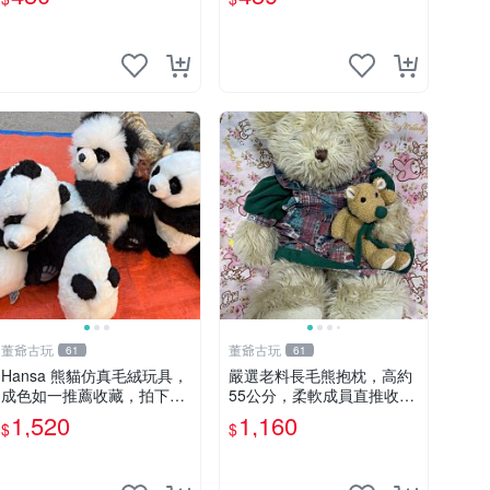
董爺古玩
董爺古玩
61
61
Hansa 熊貓仿真毛絨玩具，
嚴選老料長毛熊抱枕，高約
成色如一推薦收藏，拍下無
55公分，柔軟成員直推收藏
疑心 熊貓 毛絨玩具 收藏
長毛熊 柔軟熊抱枕 55公分
1,520
1,160
$
$