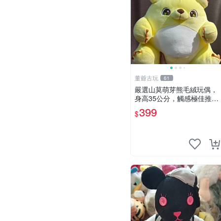
董爺古玩
61
嚴選山莫萌芽熊毛絨玩偶，
身高35公分，觸感極佳推薦
收藏 萌芽熊 毛絨玩偶 串珠
399
$
玩偶