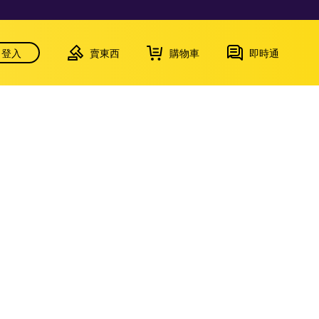
登入
賣東西
購物車
即時通