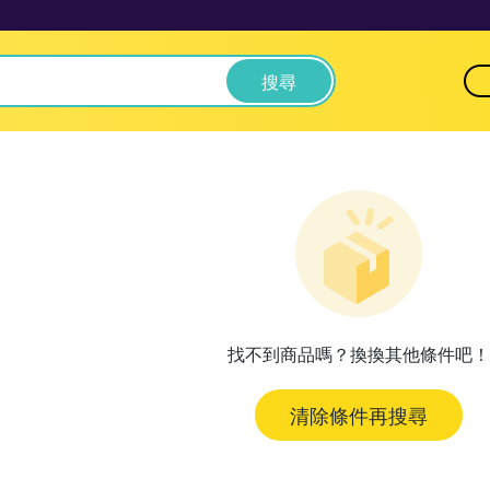
搜尋
找不到商品嗎？換換其他條件吧！
清除條件再搜尋