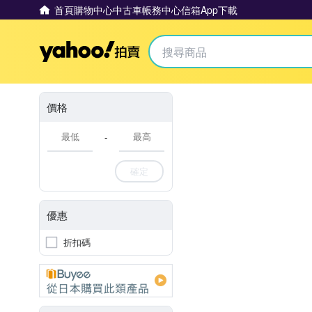
首頁
購物中心
中古車
帳務中心
信箱
App下載
Yahoo拍賣
價格
-
確定
優惠
折扣碼