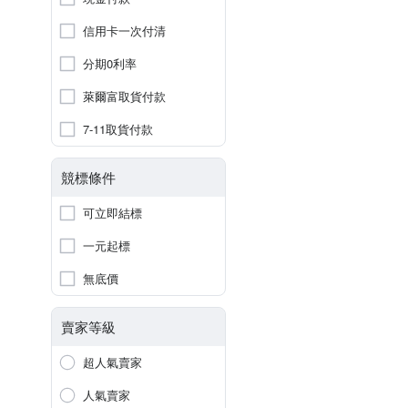
信用卡一次付清
分期0利率
萊爾富取貨付款
7-11取貨付款
競標條件
可立即結標
一元起標
無底價
賣家等級
超人氣賣家
人氣賣家