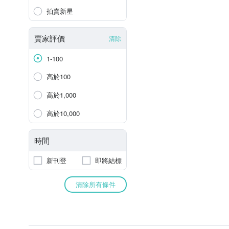
拍賣新星
賣家評價
清除
1-100
高於100
高於1,000
高於10,000
時間
新刊登
即將結標
清除所有條件