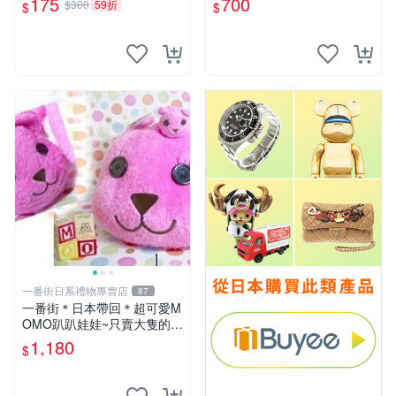
175
700
$300
59折
$
$
一番街日系禮物專賣店
87
一番街＊日本帶回＊超可愛M
OMO趴趴娃娃~只賣大隻的1
號~單隻價～生日禮物
1,180
$