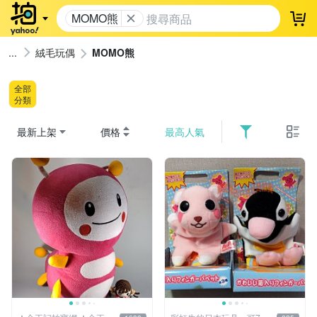
MOMO熊
登
絨毛玩偶
MOMO熊
全部
分類
最新上架
價格
最高人氣