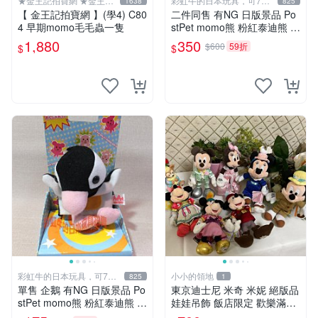
★金王記拍寶網 ★金王記
彩虹牛的日本玩具，可7取
1638
825
拍寶趣
付
【 金王記拍寶網 】(學4) C80
二件同售 有NG 日版景品 Po
4 早期momo毛毛蟲一隻
stPet momo熊 粉紅泰迪熊 妹
妹 comomo 企鵝 娃娃 布偶
1,880
350
$600
59折
$
$
手指頭 娃娃
彩虹牛的日本玩具，可7取
小小的領地
825
1
付
單售 企鵝 有NG 日版景品 Po
東京迪士尼 米奇 米妮 絕版品
stPet momo熊 粉紅泰迪熊 娃
娃娃吊飾 飯店限定 歡樂滿人
娃 布偶 手指頭 娃娃
間 復活節