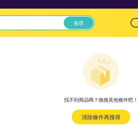
搜尋
找不到商品嗎？換換其他條件吧！
清除條件再搜尋