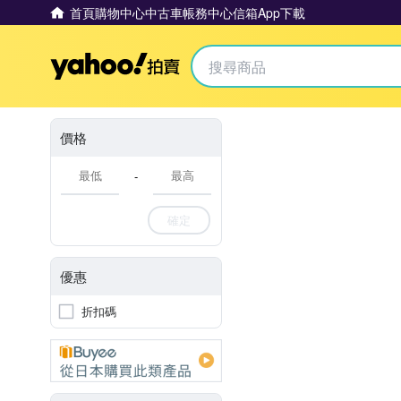
首頁
購物中心
中古車
帳務中心
信箱
App下載
Yahoo拍賣
價格
-
確定
優惠
折扣碼