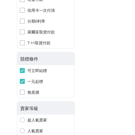
信用卡一次付清
分期0利率
萊爾富取貨付款
7-11取貨付款
競標條件
可立即結標
一元起標
無底價
賣家等級
超人氣賣家
人氣賣家