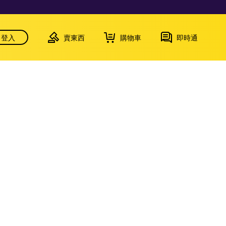
登入
賣東西
購物車
即時通