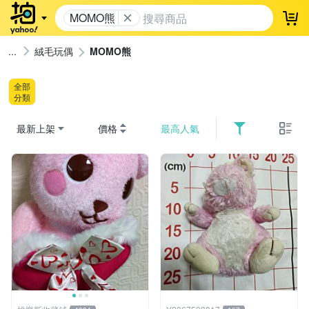
MOMO熊
登
絨毛玩偶
MOMO熊
全部
分類
最新上架
價格
最高人氣