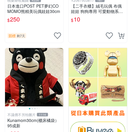
桃樂斯收藏鋪
Y2067503817
4334
167
日本進口POST PET夢幻CO
【二手衣櫃】絨毛玩偶 布偶
MOMO熊精美玩偶娃娃30cm
娃娃 狗狗專用 可愛動物系列
耐咬耐磨玩具 玩偶 粉紅熊寵
250
10
$
$
物玩具 1120929
競標
剩7天
不議價不另拍圖片
1114
Kunamom30cm(櫃床橘袋）
95成新