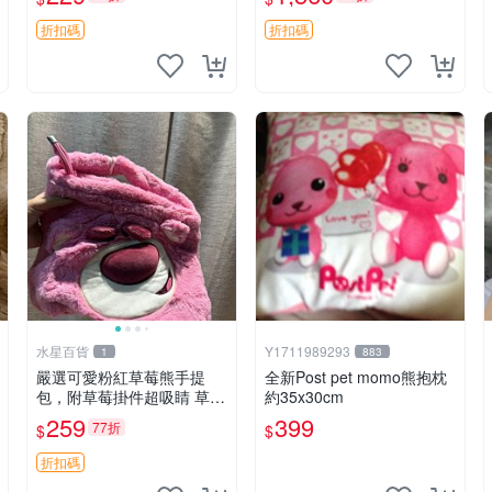
紀念 金屬搖鈴 新手媽咪推
加熱，適合各個年齡層，冷
薦 長頸鹿 抓rary 搖鈴
暖兩用享受抱抱樂趣，不容
折扣碼
折扣碼
錯過嚴選好物 溫暖 冷感
水星百貨
Y1711989293
1
883
嚴選可愛粉紅草莓熊手提
全新Post pet momo熊抱枕
包，附草莓掛件超吸睛 草莓
約35x30cm
熊手提包 草莓掛件 可愛port
259
399
77折
$
$
unese
折扣碼