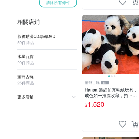
清除所有條件
相關店鋪
影視動漫CD專輯DVD
59件商品
水星百貨
29件商品
董爺古玩
25件商品
董爺古玩
61
Hansa 熊貓仿真毛絨玩具，
成色如一推薦收藏，拍下無
更多店舖
疑心 熊貓 毛絨玩具 收藏
1,520
$