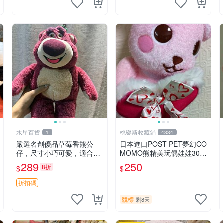
水星百貨
桃樂斯收藏鋪
1
4334
嚴選名創優品草莓香熊公
日本進口POST PET夢幻CO
仔，尺寸小巧可愛，適合收
MOMO熊精美玩偶娃娃30c
藏賞玩 30cm 玩具 公仔 草
m
289
250
8折
$
$
莓熊
折扣碼
競標
剩8天