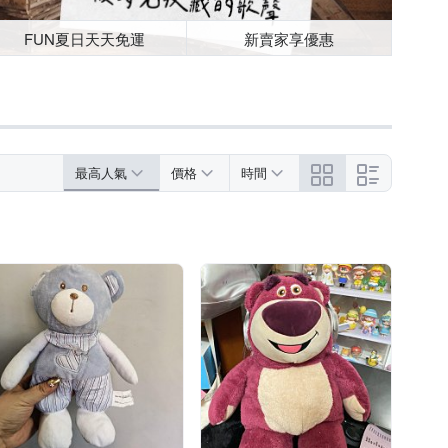
FUN夏日天天免運
新賣家享優惠
最高人氣
價格
時間