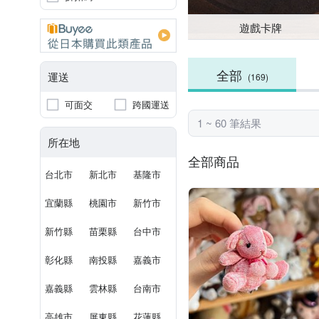
遊戲卡牌
全部
運送
(169)
可面交
跨國運送
1 ~ 60 筆結果
所在地
全部商品
台北市
新北市
基隆市
宜蘭縣
桃園市
新竹市
新竹縣
苗栗縣
台中市
彰化縣
南投縣
嘉義市
嘉義縣
雲林縣
台南市
高雄市
屏東縣
花蓮縣