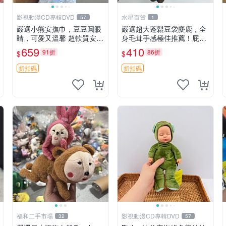
影視動漫CD專輯DVD
水星百貨
57
1
嚴選小熊安撫巾，豆豆圓眼
嚴選超大蓬鬆豆袋麋鹿，全
睛，可愛又溫馨 超軟質安撫
身毛茸手感極佳推薦！屁股
巾，豆豆設計，哄睡好幫手
與四肢填充均勻，適合收藏
659
410
91折
86折
$
$
約克豆豆眼安撫巾 數碼豆豆
與孩童共賞。 麋鹿 豆袋 毛
眼
茸玩具
折扣碼
折扣碼
福和二手市場
影視動漫CD專輯DVD
32
57