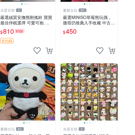
水星百貨
董爺古玩
1
61
嚴選絨質安撫熊附搖鈴 寶寶
嚴選MINISO草莓熊玩偶，
最佳伴眠選擇 可愛可抱 絨
微瑕仍推薦入手收藏 中古 M
毛玩具 安撫熊 嬰兒用
INISO 草莓熊 玩具 收藏
810
450
93折
$
$
折扣碼
董爺古玩
水星百貨
61
1