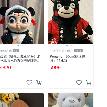
董爺古玩
不議價不另拍圖片
61
1114
嚴選《哪吒之魔童鬧海》泡
Kunamom30cm(櫃床橘
泡瑪特抱抱系列熊貓哪吒搪
袋）95成新
膠臉毛絨， STATE：如圖顯
820
999
$
$
示 哪吒 毛絨公仔 泡泡瑪特