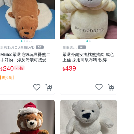
影視動漫CD專輯DVD
董爺古玩
57
61
Miniso嚴選毛絨玩具裸熊二
嚴選外銷安撫枕熊搖鈴 成色
手好物，浮灰污漬可接受。
上佳 採用高級布料 軟綿適
請詳閱照片再下單，售出不
合收藏 安心選購 安撫枕 熊
240
439
75折
$
$
退不換。全新品相收藏推
玩具 搖鈴
薦。 裸熊 毛絨玩具 收藏
折扣碼