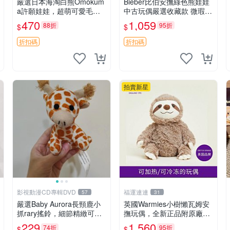
嚴選日本海淘白熊Omokum
Bieber比伯安撫綠色熊娃娃
a許願娃娃，超萌可愛毛絨
中古玩偶嚴選收藏款 微瑕輕
公仔推薦收藏 白熊 Omoku
度使用 Bieber綠熊娃娃 中
470
1,059
88折
95折
$
$
ma 毛絨玩具 偽裝娃娃 玩具
古玩偶 微瑕
擺飾
折扣碼
折扣碼
拍賣新星
影視動漫CD專輯DVD
福運連連
57
31
嚴選Baby Aurora長頸鹿小
英國Warmies小樹懶瓦姆安
抓rary搖鈴，細節精緻可聆
撫玩偶，全新正品附原廠吊
聽清脆鈴音 軟萌可愛 定制
牌與防塵袋，內藏薰衣草可
229
1,560
74折
95折
$
$