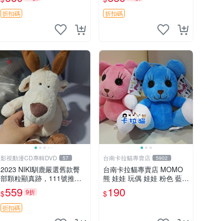
郵電熊 中古玩偶
吊牌收藏。藍鼻子小熊，值
得擁有 玩具 憶熊
折扣碼
折扣碼
影視動漫CD專輯DVD
台南卡拉貓專賣店
57
5902
2023 NIKI馴鹿嚴選舊款臀
台南卡拉貓專賣店 MOMO
部顆粒顯真跡，111號推薦
熊 娃娃 玩偶 娃娃 粉色 藍色
珍藏品 馴鹿 舊款 尾巴顆粒
2色分售
559
190
9折
$
$
折扣碼