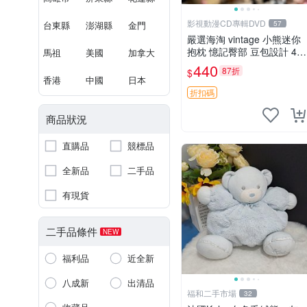
影視動漫CD專輯DVD
台東縣
澎湖縣
金門
57
嚴選海淘 vintage 小熊迷你
抱枕 憶記臀部 豆包設計 4c
馬祖
美國
加拿大
m 高 推薦收藏 迷你豆包小
440
87折
$
熊、高臀部、豆袋抱枕
香港
中國
日本
折扣碼
商品狀況
直購品
競標品
全新品
二手品
有現貨
二手品條件
NEW
福利品
近全新
八成新
出清品
福和二手市場
32