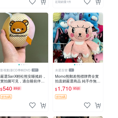
近期銷量1件
影視動漫CD專輯DVD
水星百貨
57
1
嚴選SanX輕松熊安睡搖鈴，
Momo熊郵差熊標牌齊全實
實拍圖可見，適合睡前伴
拍直銷嚴選商品 純手作無修
侶， Picks安撫好物 0325
圖可收藏 郵差熊 Momo熊
540
1,710
89折
95折
$
$
懸吊 電腦
標牌 商品
折扣碼
折扣碼