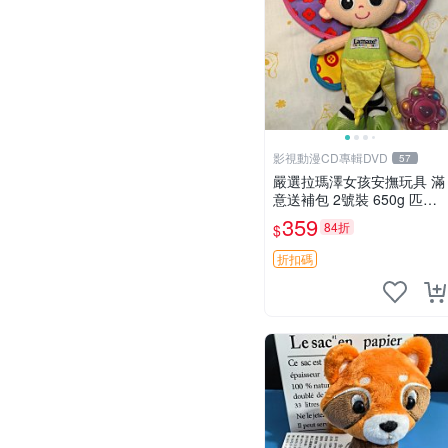
影視動漫CD專輯DVD
57
嚴選拉瑪澤女孩安撫玩具 滿
意送補包 2號裝 650g 匹配
嬰幼童舒壓好伴侶 女孩專用
359
84折
$
安心選擇 安撫玩偶 衝包 玩
具
折扣碼