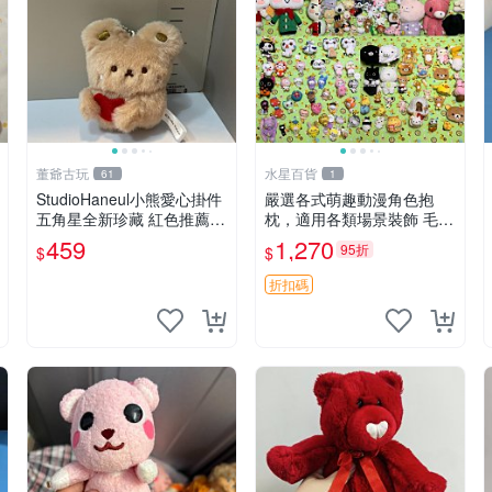
董爺古玩
水星百貨
61
1
StudioHaneul小熊愛心掛件
嚴選各式萌趣動漫角色抱
五角星全新珍藏 紅色推薦收
枕，適用各類場景裝飾 毛絨
藏 玩具掛飾 掛件 新品
玩具、卡通抱枕、趣味玩偶
459
1,270
95折
$
$
折扣碼