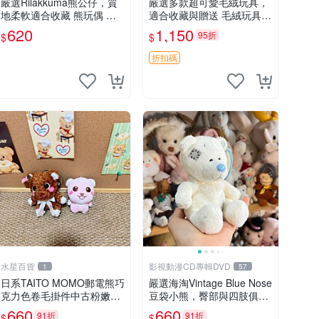
嚴選Rilakkuma熊公仔，質
嚴選多款超可愛毛絨玩具，
地柔軟適合收藏 熊玩偶 柔
適合收藏與贈送 毛絨玩具、
軟 公仔 收藏
抱枕、公仔
620
1,150
95折
$
$
折扣碼
水星百貨
影視動漫CD專輯DVD
1
57
日系TAITO MOMO郵電熊巧
嚴選海淘Vintage Blue Nose
克力色卷毛掛件中古粉嫩玩
豆袋小熊，臀部與四肢俱
偶微瑕推薦 postpet momo
全，坐高11公分，附原盒與
660
660
91折
91折
$
$