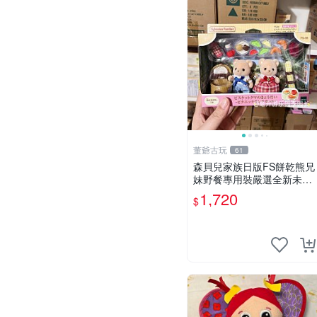
董爺古玩
61
森貝兒家族日版FS餅乾熊兄
妹野餐專用裝嚴選全新未開
封，包含兩組大童款紙盒
1,720
$
裝，適合收藏與分享。 餅乾
熊兄妹、野餐、收藏