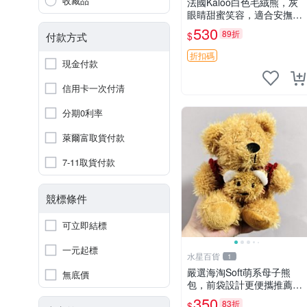
收藏品
法國Kaloo白色毛絨熊，灰
眼睛甜蜜笑容，適合安撫逗
趣可愛，柔軟面料手感佳。
530
89折
$
付款方式
14 白色安撫熊 毛絨玩具 寶
寶逗樂具
折扣碼
現金付款
信用卡一次付清
分期0利率
萊爾富取貨付款
7-11取貨付款
競標條件
可立即結標
一元起標
水星百貨
1
嚴選海淘Soft萌系母子熊
無底價
包，前袋設計更便攜推薦收
藏 母子熊 軟綿綿 包包
350
83折
$