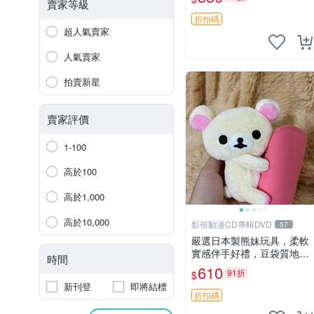
賣家等級
折扣碼
超人氣賣家
人氣賣家
拍賣新星
賣家評價
1-100
高於100
高於1,000
高於10,000
影視動漫CD專輯DVD
57
嚴選日本製熊妹玩具，柔軟
實感伴手好禮，豆袋質地手
時間
感佳，抱枕小熊 recom 推薦
610
91折
$
白色豆袋 玩具
新刊登
即將結標
折扣碼