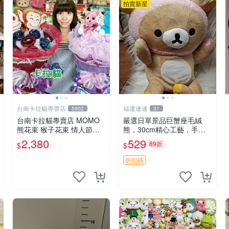
拍賣新星
台南卡拉貓專賣店
福運連連
5902
31
台南卡拉貓專賣店 MOMO
嚴選日單景品巨蟹座毛絨
熊花束 猴子花束 情人節禮
熊，30cm精心工藝，手感
物 二選一 可繡字 可今天寄
軟糯推薦收藏送人 巨蟹座
2,380
529
89折
$
$
明天到
毛絨玩具 精緻做工
折扣碼