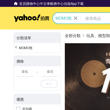
首頁
購物中心
中古車
帳務中心
信箱
App下載
Yahoo拍賣
MOMO熊
玩具、模型與
分類清單
MOMO熊
價格
-
確定
優惠
折扣碼