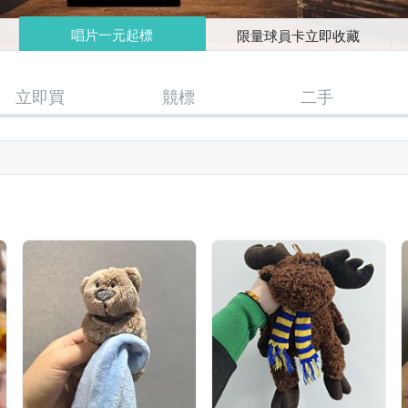
唱片一元起標
限量球員卡立即收藏
立即買
競標
二手