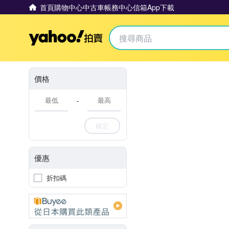
首頁
購物中心
中古車
帳務中心
信箱
App下載
Yahoo拍賣
價格
-
確定
優惠
折扣碼