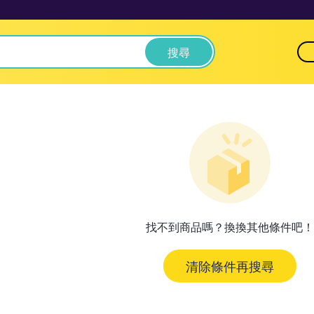
搜尋
找不到商品嗎？換換其他條件吧！
清除條件再搜尋