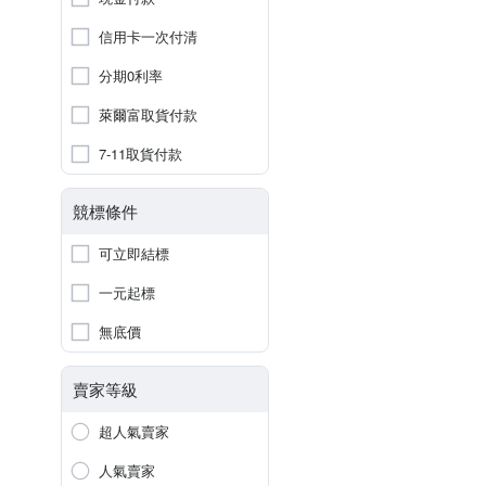
信用卡一次付清
分期0利率
萊爾富取貨付款
7-11取貨付款
競標條件
可立即結標
一元起標
無底價
賣家等級
超人氣賣家
人氣賣家