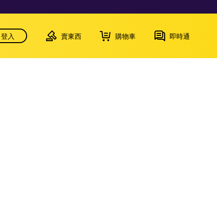
登入
賣東西
購物車
即時通