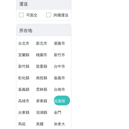
運送
可面交
跨國運送
所在地
台北市
新北市
基隆市
宜蘭縣
桃園市
新竹市
新竹縣
苗栗縣
台中市
彰化縣
南投縣
嘉義市
嘉義縣
雲林縣
台南市
高雄市
屏東縣
花蓮縣
台東縣
澎湖縣
金門
馬祖
美國
加拿大