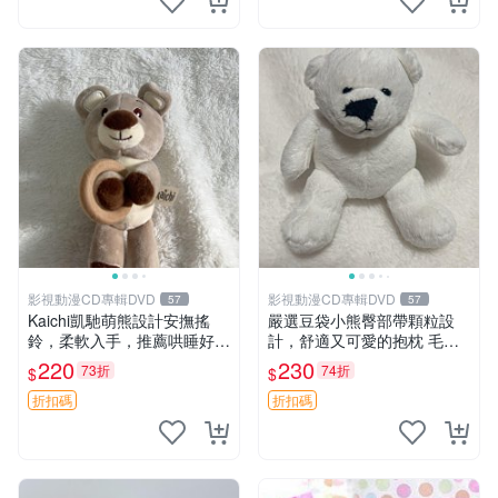
影視動漫CD專輯DVD
影視動漫CD專輯DVD
57
57
Kaichi凱馳萌熊設計安撫搖
嚴選豆袋小熊臀部帶顆粒設
鈴，柔軟入手，推薦哄睡好選
計，舒適又可愛的抱枕 毛絨
擇 熊公仔 安撫玩具 喂食環
抱枕、臀部按摩、坐墊
220
230
73折
74折
$
$
折扣碼
折扣碼