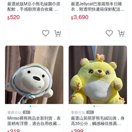
嚴選絕版M豆小熊毛線圍巾搭
嚴選Jellycat巴塞羅熊冬日睡
配帢，手感順滑適合收藏 絕
衣，附透明快遞箱保鮮配送，
版M豆小熊、圍巾、毛線帢
童趣可愛可收藏 巴塞羅熊 睡
520
3,690
$
$
經典好搭
衣 透明袋
董爺古玩
董爺古玩
61
61
Miniso裸熊商品全新到貨，表
嚴選山莫萌芽熊毛絨玩偶，身
面稍有浮塵，適合自用收藏嚴
高35公分，觸感極佳推薦收
選款。 裸熊 商品 裸熊玩偶
藏 萌芽熊 毛絨玩偶 串珠玩偶
319
399