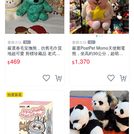
董爺古玩
董爺古玩
61
61
嚴選卷毛安撫熊，仿舊毛巾質
嚴選PostPet Momo天使郵電
地超可愛 剪標珍藏品 老式毛
熊，坐高約30公分，超萌可
巾質地 安撫熊 款式
愛收藏首選 天使郵電熊 Mom
469
1,370
$
$
o熊 玩具
拍賣新星