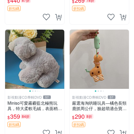
440
269
87折
78折
$
$
高臀部、豆袋抱枕
大容量
折扣碼
折扣碼
影視動漫CD專輯DVD
影視動漫CD專輯DVD
57
57
Miniso可愛霧霾藍北極熊玩
嚴選海淘哄睡玩具—橘色長頸
具，特大柔軟毛絨，表面稍有
鹿抓周公仔，臉超萌適合寶寶
使用痕跡，適合居家擺放 23
陪伴，中古略有使用痕跡 橘
359
290
84折
8折
$
$
CM 毛絨玩具 北極熊 魯班熊
色 長頸鹿 抓周
折扣碼
折扣碼