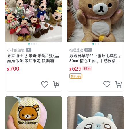
小小的領地
福運連連
1
31
東京迪士尼 米奇 米妮 絕版品
嚴選日單景品巨蟹座毛絨熊，
娃娃吊飾 飯店限定 歡樂滿人
30cm精心工藝，手感軟糯推
間 復活節
薦收藏送人 巨蟹座 毛絨玩具
700
529
89折
$
$
精緻做工
折扣碼