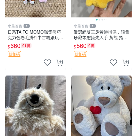
水星百貨
水星百貨
1
1
日系TAITO MOMO郵電熊巧
嚴選絕版三足黃熊指偶，限量
克力色卷毛掛件中古粉嫩玩偶
珍藏等您搶先入手 黃熊 指偶
微瑕推薦 postpet momo 郵
珍藏品
660
560
91折
9折
$
$
電熊 中古玩偶
折扣碼
折扣碼