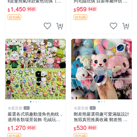
s賀曼熊氣球款紫色玩偶（鼻
列毛絨玩偶 自製專屬伴侶 帶
子稍有磨損） 中古玩具 氣球
標牌全新成色 芭蕾系列 毛絨
1,450
959
95折
94折
$
$
熊 玩偶
玩偶 安撫玩具 新款上架
折扣碼
折扣碼
水星百貨
水星百貨
1
1
嚴選各式萌趣動漫角色抱枕，
郵差熊嚴選萌趣可愛滿版設計
適用各類場景裝飾 毛絨玩
無瑕真照推薦收藏 郵差熊 熊
具、卡通抱枕、趣味玩偶
抱枕 紅薯啵啵間
1,270
530
95折
89折
$
$
折扣碼
折扣碼