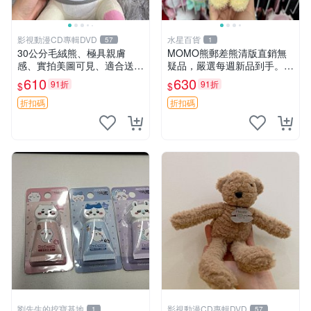
影視動漫CD專輯DVD
水星百貨
57
1
30公分毛絨熊、極具親膚
MOMO熊郵差熊清版直銷無
感、實拍美圖可見、適合送禮
疑品，嚴選每週新品到手。紅
收藏 毛絨熊 送禮 熊抱
薯啵啵鮮果間 郵差熊 清版 紅
610
630
91折
91折
$
$
薯啵啵間
折扣碼
折扣碼
劉先生的挖寶基地
影視動漫CD專輯DVD
1
57