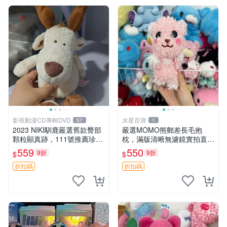
影視動漫CD專輯DVD
水星百貨
57
1
2023 NIKI馴鹿嚴選舊款臀部
嚴選MOMO熊郵差長毛抱
顆粒顯真跡，111號推薦珍藏
枕，滿版清晰無濾鏡實拍直
品 馴鹿 舊款 尾巴顆粒
銷。每周新品到貨，不容錯
559
550
9折
9折
$
$
過！ 郵差熊 長毛 抱枕
折扣碼
折扣碼