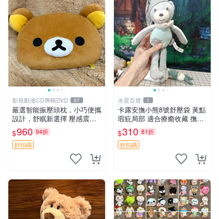
影視動漫CD專輯DVD
水星百貨
57
1
嚴選智能振壓頭枕，小巧便攜
卡露安撫小熊8號舒壓袋 黃點
設計，舒眠新選擇 壓感震動
瑕疪局部 適合療癒收藏 撫慰
頭枕 確切尺寸 小巧便攜
身心 美肌養護 放鬆好物
960
310
94折
81折
$
$
折扣碼
折扣碼