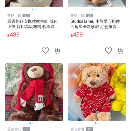
董爺古玩
董爺古玩
61
61
嚴選外銷安撫枕熊搖鈴 成色
StudioHaneul小熊愛心掛件
上佳 採用高級布料 軟綿適合
五角星全新珍藏 紅色推薦收
收藏 安心選購 安撫枕 熊玩具
藏 玩具掛飾 掛件 新品
439
459
$
$
搖鈴
董爺古玩
古色古香
61
40