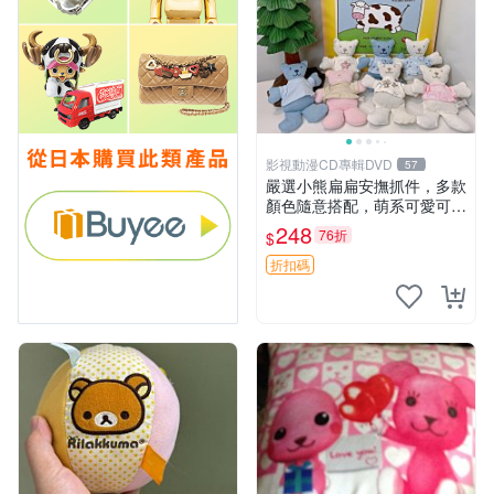
影視動漫CD專輯DVD
57
嚴選小熊扁扁安撫抓件，多款
顏色隨意搭配，萌系可愛可改
掛件 小熊安撫抓件 憶記 抓繩
248
76折
$
孩童掛件
折扣碼