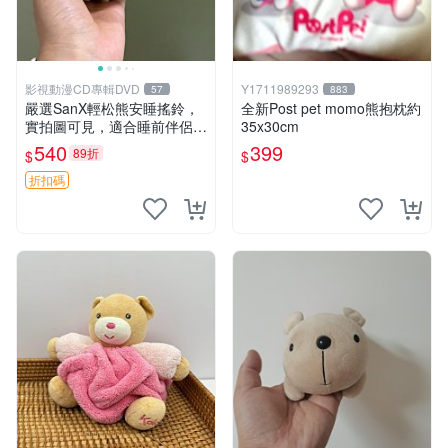
影視動漫CD專輯DVD
Y1711989293
57
883
嚴選SanX輕松熊安睡搖鈴，
全新Post pet momo熊抱枕約
實拍圖可見，適合睡前伴侶，
35x30cm
Picks安撫好物 0325 懸吊 電
540
399
89折
$
$
腦
折扣碼