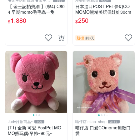
★金王記拍寶網 ★金王記
桃樂斯收藏鋪
1639
4334
拍寶趣
【 金王記拍寶網 】(學4) C80
日本進口POST PET夢幻CO
4 早期momo毛毛蟲一隻
MOMO熊精美玩偶娃娃30cm
1,880
250
$
$
競標
剩8天
Judy好物商品~
喵仔店 miao_shop
700
3167
(T1) 全新 可愛 PostPet MO
喵仔店 口愛COmomo無敵口
MO熊玩偶/吊飾~90元~
愛