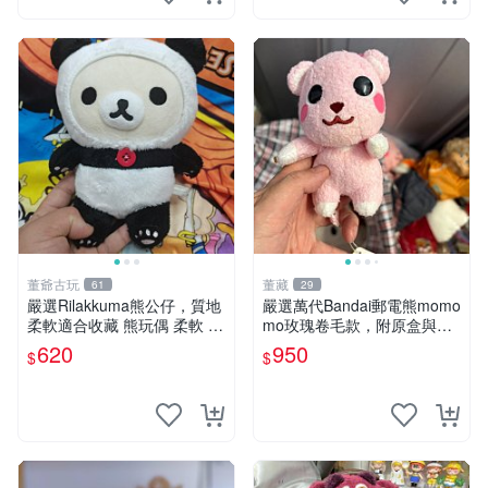
董爺古玩
董藏
61
29
嚴選Rilakkuma熊公仔，質地
嚴選萬代Bandai郵電熊momo
柔軟適合收藏 熊玩偶 柔軟 公
mo玫瑰卷毛款，附原盒與吊
仔 收藏
牌，粉嫩可愛入手即柔軟～
620
950
$
$
玫瑰卷毛 郵電熊 正品