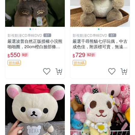
影視動漫CD專輯DVD
影視動漫CD專輯DVD
57
57
嚴選波普自然正版授權小浣熊
嚴選千尋熊貓七仔玩偶，中古
啪啪圈，20cm橙白臉部條紋
成色佳，附原標可賣，無遠方
清晰，毛絨超萌贈品推薦。
一手送第二天即達 中古玩偶
550
729
9折
92折
$
$
小浣熊 波普 圈環
熊貓七仔 千尋
折扣碼
折扣碼