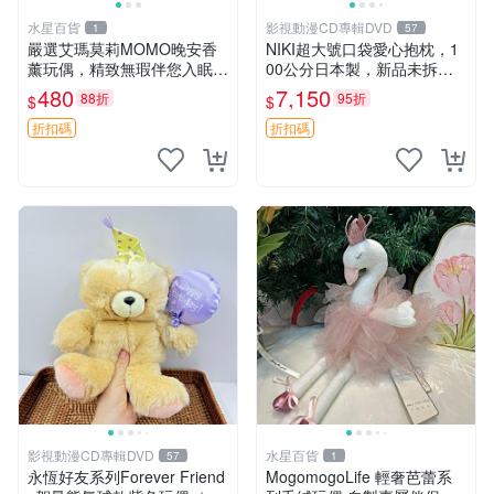
水星百貨
影視動漫CD專輯DVD
1
57
嚴選艾瑪莫莉MOMO晚安香
NIKI超大號口袋愛心抱枕，1
薰玩偶，精致無瑕伴您入眠
00公分日本製，新品未拆封
晚安精靈 香薰玩具 玩偶收藏
胖嘟嘟收藏推薦 愛心抱枕 日
480
7,150
88折
95折
$
$
本 抱枕
折扣碼
折扣碼
影視動漫CD專輯DVD
水星百貨
57
1
永恆好友系列Forever Friend
MogomogoLife 輕奢芭蕾系