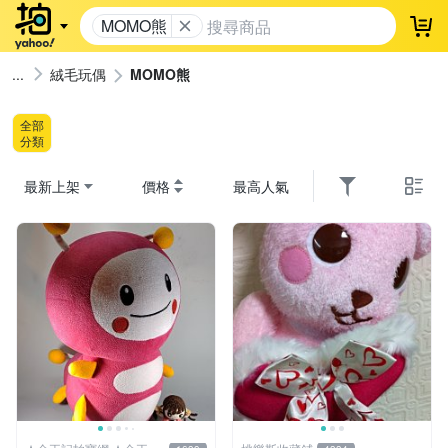
MOMO熊
登
絨毛玩偶
MOMO熊
全部
分類
最新上架
價格
最高人氣