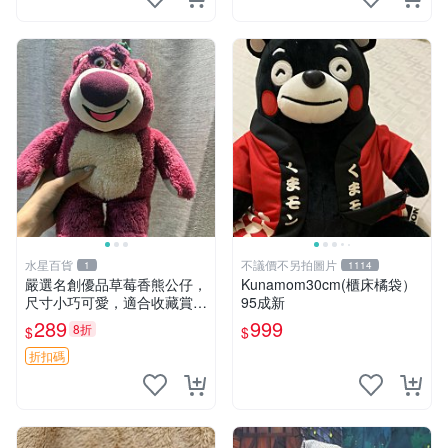
水星百貨
不議價不另拍圖片
1
1114
嚴選名創優品草莓香熊公仔，
Kunamom30cm(櫃床橘袋）
尺寸小巧可愛，適合收藏賞玩
95成新
30cm 玩具 公仔 草莓熊
289
999
8折
$
$
折扣碼