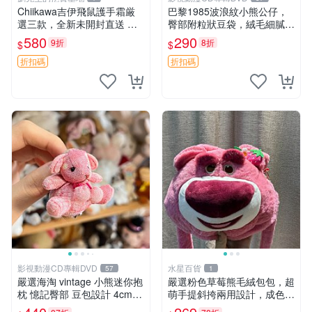
Chiikawa吉伊飛鼠護手霜厳
巴黎1985波浪紋小熊公仔，
選三款，全新未開封直送 飛
臀部附粒狀豆袋，絨毛細膩臉
鼠 護手霜 吉伊三款 新貨
部可愛，中古嚴選推薦 小熊
580
290
9折
8折
$
$
公仔 豆袋
折扣碼
折扣碼
影視動漫CD專輯DVD
水星百貨
57
1
嚴選海淘 vintage 小熊迷你抱
嚴選粉色草莓熊毛絨包包，超
枕 憶記臀部 豆包設計 4cm
萌手提斜挎兩用設計，成色上
高 推薦收藏 迷你豆包小熊、
佳容量大 粉紅草莓 毛絨包 超