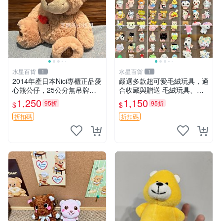
水星百貨
水星百貨
1
1
2014年產日本Nici專櫃正品愛
嚴選多款超可愛毛絨玩具，適
心熊公仔，25公分無吊牌全
合收藏與贈送 毛絨玩具、抱
新 愛心熊 公仔 熊抱玩偶
枕、公仔
1,250
1,150
95折
95折
$
$
折扣碼
折扣碼