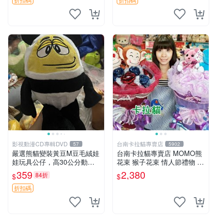
影視動漫CD專輯DVD
台南卡拉貓專賣店
57
5902
嚴選熊貓變裝黃豆M豆毛絨娃
台南卡拉貓專賣店 MOMO熊
娃玩具公仔，高30公分動漫
花束 猴子花束 情人節禮物 二
周邊 熊貓 變裝 公仔
選一 可繡字 可今天寄明天到
359
2,380
84折
$
$
折扣碼