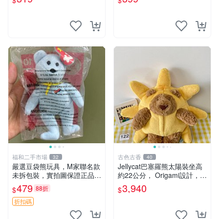
$
$
福和二手市場
古色古香
32
40
嚴選豆袋熊玩具，M家聯名款
Jellycat巴塞羅熊太陽裝坐高
未拆包裝，實拍圖保證正品
約22公分， Origami設計，來
豆袋玩具 嚴選 M家 豆袋熊
自越南。嚴選 Recommendat
479
3,940
88折
$
$
ion！巴塞羅、 Origami熊、J
elly
折扣碼