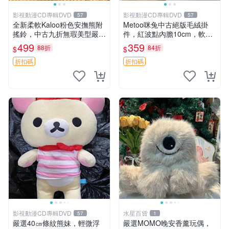
影視動漫CD專輯DVD
影視動漫CD專輯DVD
57
57
全新柔軟Kaloo粉色安撫熊附
Metoo咪兔中古絕版毛絨掛
搖鈴，中古九折無瑕美型嚴選
件，紅波點內膽10cm，軟糯
收藏 粉色 安撫 玩具
宜贈送收藏 咪熊 毛絨 掛件
499
359
88折
84折
$
$
折扣碼
折扣碼
影視動漫CD專輯DVD
水星百貨
57
1
嚴選40㎝條紋熊妹，輕微浮
嚴選MOMO晚安香薰玩偶，