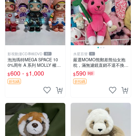
影視動漫CD專輯DVD
水星百貨
57
1
泡泡瑪特MEGA SPACE 10
嚴選MOMO熊郵差熊仙女抱
0%周年 A 系列 MOLLY 權威
枕，滿無濾鏡直銷不退不換
隱藏款 嚴選薄荷巧克力色 80
經典造型可愛必備 紅薯啵啵
600 -
1,000
590
9折
$
$
$
年代風味 權威推薦 合適收藏
間抱枕 抱枕 時尚
折扣碼
折扣碼