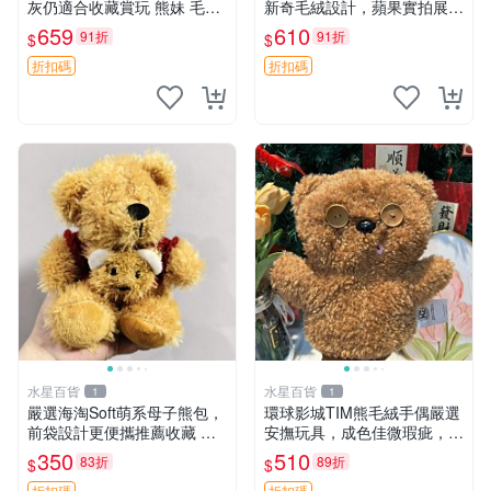
灰仍適合收藏賞玩 熊妹 毛絨
新奇毛絨設計，蘋果實拍展
玩具 浮雕熊
示，成色極佳 晚安香薰 馮娃
659
610
91折
91折
$
$
娃 毛絨玩偶
折扣碼
折扣碼
水星百貨
水星百貨
1
1
嚴選海淘Soft萌系母子熊包，
環球影城TIM熊毛絨手偶嚴選
前袋設計更便攜推薦收藏 母
安撫玩具，成色佳微瑕疵，贈
子熊 軟綿綿 包包
小禮物超值優惠 TIM熊 毛絨
350
510
83折
89折
$
$
手偶 安撫 toy 嚴選
折扣碼
折扣碼