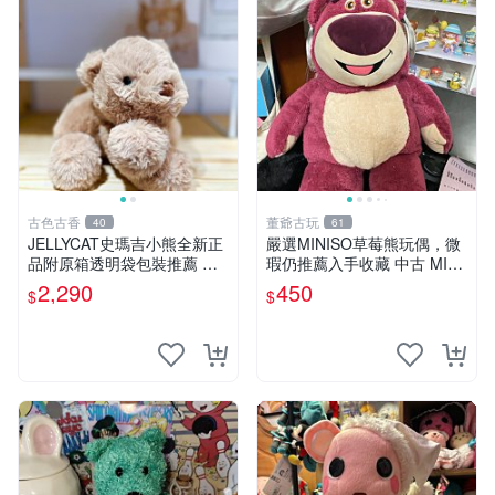
古色古香
董爺古玩
40
61
JELLYCAT史瑪吉小熊全新正
嚴選MINISO草莓熊玩偶，微
品附原箱透明袋包裝推薦 透
瑕仍推薦入手收藏 中古 MINI
明袋 包裝盒 史瑪吉小熊
SO 草莓熊 玩具 收藏
2,290
450
$
$