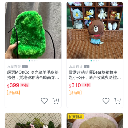
水星百貨
水星百貨
1
1
嚴選MO&Co.冷光綠羊毛皮斜
嚴選超萌哈囉Bear草裙舞主
挎包，質地優雅適合時尚穿搭
題小公仔，適合收藏與送禮 1
冷光綠 皮包 斜挎包
00 克 哈囉Bear 草裙舞
399
310
85折
81折
$
$
折扣碼
折扣碼
拍賣新星