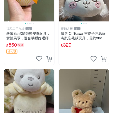
福和二手市場
董爺古玩
32
61
嚴選SanX鬆弛熊安撫玩具，
嚴選 Chiikawa 吉伊卡哇烏薩
實拍展示，適合哄睡好選擇
奇趴姿毛絨玩具，長約30c
電腦玩具 安撫用品
m，質地超軟適合收藏 烏薩
560
329
9折
$
$
奇 Chiikawa 毛絨 超軟
折扣碼