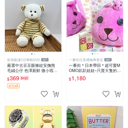
影視動漫CD專輯DVD
一番街日系禮物專賣店
57
87
嚴選中古豆豆眼條紋安撫熊
一番街＊日本帶回＊超可愛M
毛絨公仔 色澤新鮮 微小瑕疵
OMO趴趴娃娃~只賣大隻的1
可收藏 中古 安撫熊 條紋公仔
號~單隻價～生日禮物
369
1,180
84折
$
$
折扣碼