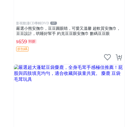
影視動漫CD專輯DVD
57
嚴選小熊安撫巾，豆豆圓眼睛，可愛又溫馨 超軟質安撫巾，
豆豆設計，哄睡好幫手 約克豆豆眼安撫巾 數碼豆豆眼
659
91折
$
折扣碼