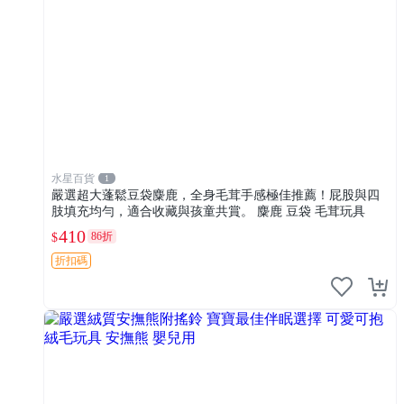
水星百貨
1
嚴選超大蓬鬆豆袋麋鹿，全身毛茸手感極佳推薦！屁股與四
肢填充均勻，適合收藏與孩童共賞。 麋鹿 豆袋 毛茸玩具
410
86折
$
折扣碼