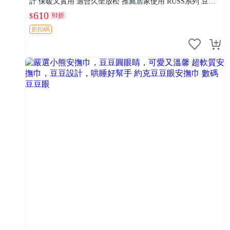
計 保暖又實用 適合久坐放松 推薦居家使用 RUSS系列 豆豆
熊屁屁坐墊 3D顆粒結構
610
91折
$
折扣碼