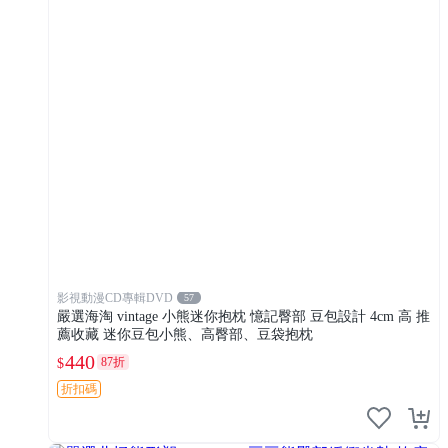
影視動漫CD專輯DVD
57
嚴選海淘 vintage 小熊迷你抱枕 憶記臀部 豆包設計 4cm 高 推
薦收藏 迷你豆包小熊、高臀部、豆袋抱枕
440
87折
$
折扣碼