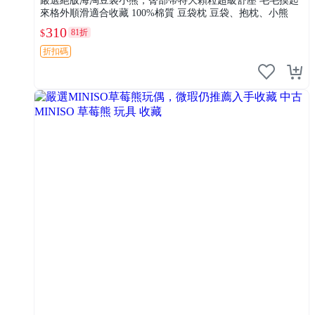
嚴選絕版海淘豆袋小熊，臀部帶特大顆粒超級舒壓 毛毛摸起
來格外順滑適合收藏 100%棉質 豆袋枕 豆袋、抱枕、小熊
310
81折
$
折扣碼