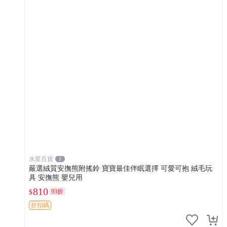
水星百貨
1
嚴選絨質安撫熊附搖鈴 寶寶最佳伴眠選擇 可愛可抱 絨毛玩
具 安撫熊 嬰兒用
810
93折
$
折扣碼