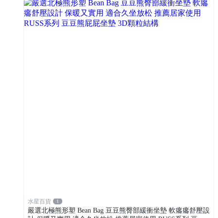
水星百貨
1
嚴選北極熊形塑 Bean Bag 豆豆熊臀部緩衝坐墊 軟癟癟舒壓設