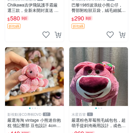
Chiikawa吉伊飛鼠護手霜厳
巴黎1985波浪紋小熊公仔，
選三款，全新未開封直送 飛
臀部附粒狀豆袋，絨毛細膩臉
鼠 護手霜 吉伊三款 新貨
部可愛，中古嚴選推薦 小熊
580
290
9折
8折
$
$
公仔 豆袋
折扣碼
折扣碼
影視動漫CD專輯DVD
水星百貨
57
1
嚴選海淘 vintage 小熊迷你抱
嚴選粉色草莓熊毛絨包包，超
枕 憶記臀部 豆包設計 4cm
萌手提斜挎兩用設計，成色上
高 推薦收藏 迷你豆包小熊、
佳容量大 粉紅草莓 毛絨包 超