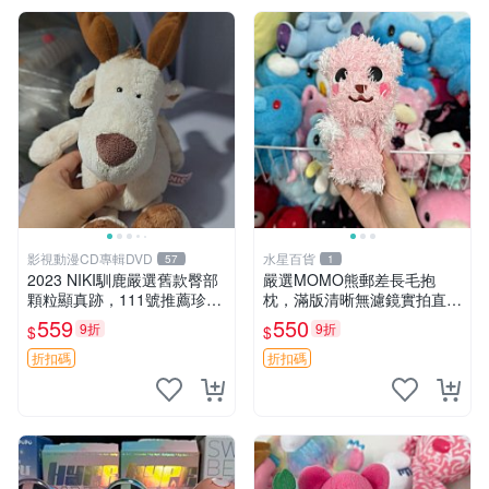
影視動漫CD專輯DVD
水星百貨
57
1
2023 NIKI馴鹿嚴選舊款臀部
嚴選MOMO熊郵差長毛抱
顆粒顯真跡，111號推薦珍藏
枕，滿版清晰無濾鏡實拍直
品 馴鹿 舊款 尾巴顆粒
銷。每周新品到貨，不容錯
559
550
9折
9折
$
$
過！ 郵差熊 長毛 抱枕
折扣碼
折扣碼