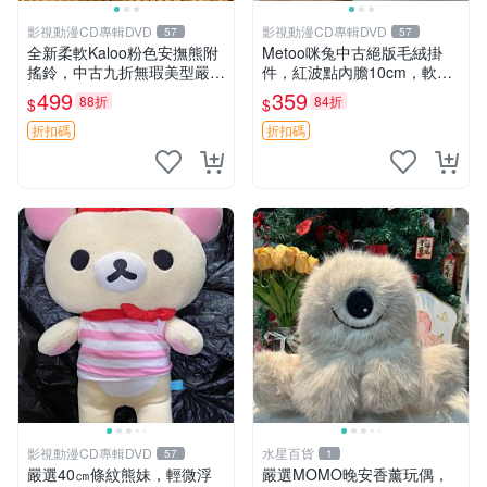
影視動漫CD專輯DVD
影視動漫CD專輯DVD
57
57
全新柔軟Kaloo粉色安撫熊附
Metoo咪兔中古絕版毛絨掛
搖鈴，中古九折無瑕美型嚴選
件，紅波點內膽10cm，軟糯
收藏 粉色 安撫 玩具
宜贈送收藏 咪熊 毛絨 掛件
499
359
88折
84折
$
$
折扣碼
折扣碼
影視動漫CD專輯DVD
水星百貨
57
1
嚴選40㎝條紋熊妹，輕微浮
嚴選MOMO晚安香薰玩偶，