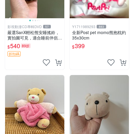
影視動漫CD專輯DVD
Y1711989293
57
883
嚴選SanX輕松熊安睡搖鈴，
全新Post pet momo熊抱枕約
實拍圖可見，適合睡前伴侶，
35x30cm
Picks安撫好物 0325 懸吊 電
540
399
89折
$
$
腦
折扣碼