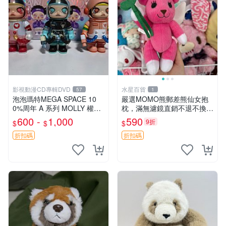
影視動漫CD專輯DVD
水星百貨
57
1
泡泡瑪特MEGA SPACE 10
嚴選MOMO熊郵差熊仙女抱
0%周年 A 系列 MOLLY 權威
枕，滿無濾鏡直銷不退不換
隱藏款 嚴選薄荷巧克力色 80
經典造型可愛必備 紅薯啵啵
600 -
1,000
590
9折
$
$
$
年代風味 權威推薦 合適收藏
間抱枕 抱枕 時尚
折扣碼
折扣碼