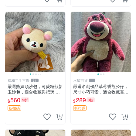
福和二手市場
水星百貨
31
1
嚴選熊妹頭沙包，可愛粒狀新
嚴選名創優品草莓香熊公仔，
玉沙包，適合收藏與把玩 熊
尺寸小巧可愛，適合收藏賞玩
妹 沙包 玉石
30cm 玩具 公仔 草莓熊
560
289
9折
8折
$
$
折扣碼
折扣碼