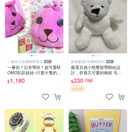
一番街日系禮物專賣店
影視動漫CD專輯DVD
87
57
一番街＊日本帶回＊超可愛M
嚴選豆袋小熊臀部帶顆粒設
OMO趴趴娃娃~只賣大隻的1
計，舒適又可愛的抱枕 毛絨
號~單隻價～生日禮物
抱枕、臀部按摩、坐墊
1,180
230
74折
$
$
折扣碼