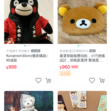
不議價不另拍圖片
影視動漫CD專輯DVD
1114
57
Kunamom30cm(櫃床橘袋）
嚴選智能振壓頭枕，小巧便攜
95成新
設計，舒眠新選擇 壓感震動
頭枕 確切尺寸 小巧便攜
999
960
94折
$
$
折扣碼