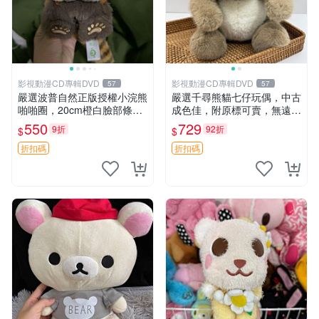
影視動漫CD專輯DVD
影視動漫CD專輯DVD
57
57
嚴選波普自然正版授權小浣熊
嚴選千尋熊貓七仔玩偶，中古
啪啪圈，20cm橙白臉部條紋
成色佳，附原標可賣，無遠方
清晰，毛絨超萌贈品推薦。
一手送第二天即達 中古玩偶
550
729
9折
92折
$
$
小浣熊 波普 圈環
熊貓七仔 千尋
折扣碼
折扣碼