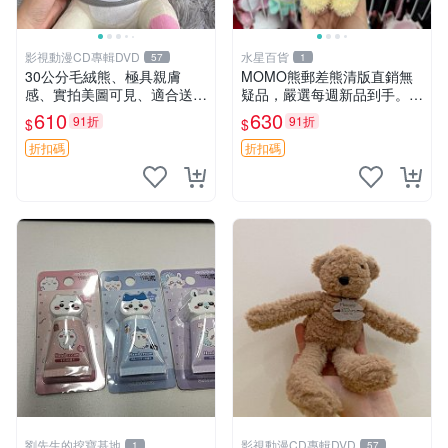
影視動漫CD專輯DVD
水星百貨
57
1
30公分毛絨熊、極具親膚
MOMO熊郵差熊清版直銷無
感、實拍美圖可見、適合送禮
疑品，嚴選每週新品到手。紅
收藏 毛絨熊 送禮 熊抱
薯啵啵鮮果間 郵差熊 清版 紅
610
630
91折
91折
$
$
薯啵啵間
折扣碼
折扣碼
劉先生的挖寶基地
影視動漫CD專輯DVD
1
57