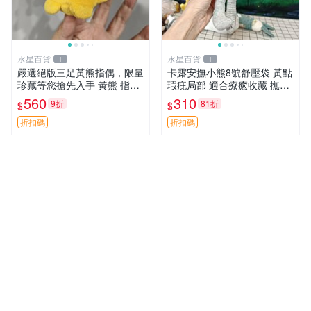
水星百貨
水星百貨
1
1
嚴選絕版三足黃熊指偶，限量
卡露安撫小熊8號舒壓袋 黃點
珍藏等您搶先入手 黃熊 指偶
瑕疪局部 適合療癒收藏 撫慰
珍藏品
身心 美肌養護 放鬆好物
560
310
9折
81折
$
$
折扣碼
折扣碼