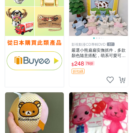
影視動漫CD專輯DVD
57
嚴選小熊扁扁安撫抓件，多款
顏色隨意搭配，萌系可愛可改
掛件 小熊安撫抓件 憶記 抓繩
248
76折
$
孩童掛件
折扣碼