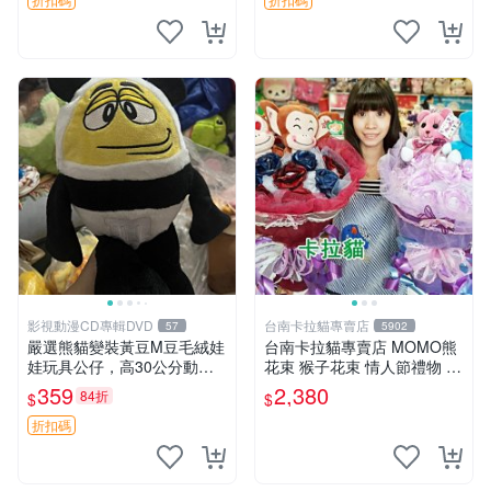
影視動漫CD專輯DVD
台南卡拉貓專賣店
57
5902
嚴選熊貓變裝黃豆M豆毛絨娃
台南卡拉貓專賣店 MOMO熊
娃玩具公仔，高30公分動漫
花束 猴子花束 情人節禮物 二
周邊 熊貓 變裝 公仔
選一 可繡字 可今天寄明天到
359
2,380
84折
$
$
折扣碼