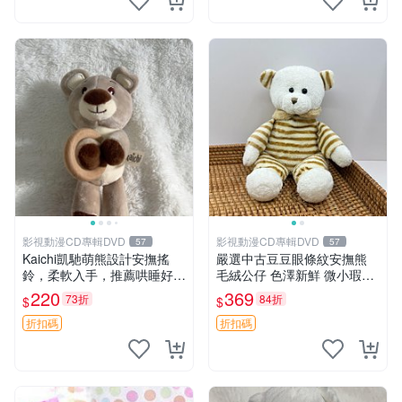
影視動漫CD專輯DVD
影視動漫CD專輯DVD
57
57
Kaichi凱馳萌熊設計安撫搖
嚴選中古豆豆眼條紋安撫熊
鈴，柔軟入手，推薦哄睡好選
毛絨公仔 色澤新鮮 微小瑕疵
擇 熊公仔 安撫玩具 喂食環
可收藏 中古 安撫熊 條紋公仔
220
369
73折
84折
$
$
折扣碼
折扣碼