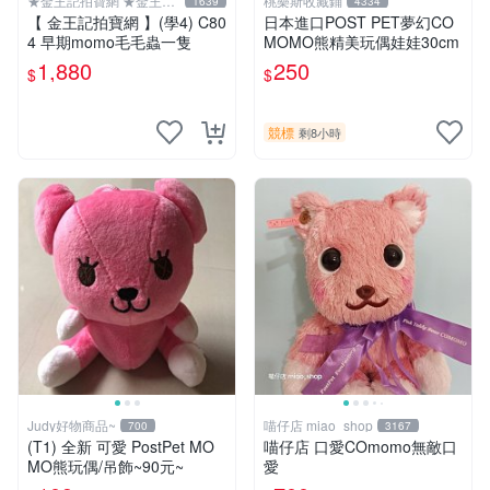
★金王記拍寶網 ★金王記
桃樂斯收藏鋪
1639
4334
拍寶趣
【 金王記拍寶網 】(學4) C80
日本進口POST PET夢幻CO
4 早期momo毛毛蟲一隻
MOMO熊精美玩偶娃娃30cm
1,880
250
$
$
競標
剩8小時
Judy好物商品~
喵仔店 miao_shop
700
3167
(T1) 全新 可愛 PostPet MO
喵仔店 口愛COmomo無敵口
MO熊玩偶/吊飾~90元~
愛