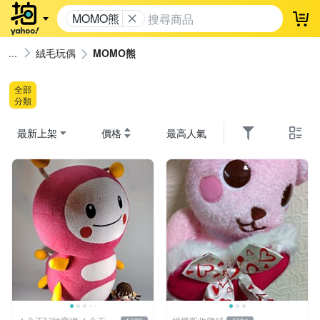
MOMO熊
登
絨毛玩偶
MOMO熊
全部
分類
最新上架
價格
最高人氣