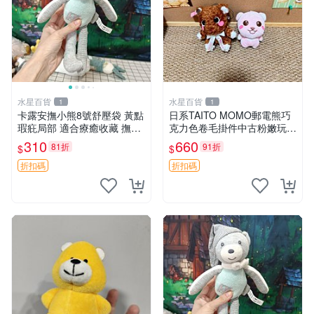
水星百貨
水星百貨
1
1
卡露安撫小熊8號舒壓袋 黃點
日系TAITO MOMO郵電熊巧
瑕疪局部 適合療癒收藏 撫慰
克力色卷毛掛件中古粉嫩玩偶
身心 美肌養護 放鬆好物
微瑕推薦 postpet momo 郵
310
660
81折
91折
$
$
電熊 中古玩偶
折扣碼
折扣碼