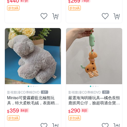
440
269
87折
78折
$
$
高臀部、豆袋抱枕
大容量
折扣碼
折扣碼
影視動漫CD專輯DVD
影視動漫CD專輯DVD
57
57
Miniso可愛霧霾藍北極熊玩
嚴選海淘哄睡玩具—橘色長頸
具，特大柔軟毛絨，表面稍有
鹿抓周公仔，臉超萌適合寶寶
使用痕跡，適合居家擺放 23
陪伴，中古略有使用痕跡 橘
359
290
84折
8折
$
$
CM 毛絨玩具 北極熊 魯班熊
色 長頸鹿 抓周
折扣碼
折扣碼