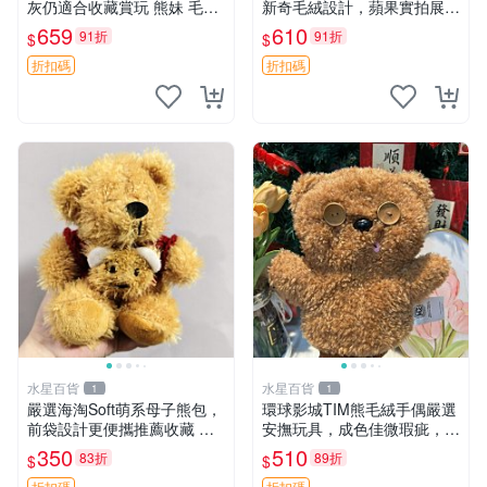
灰仍適合收藏賞玩 熊妹 毛絨
新奇毛絨設計，蘋果實拍展
玩具 浮雕熊
示，成色極佳 晚安香薰 馮娃
659
610
91折
91折
$
$
娃 毛絨玩偶
折扣碼
折扣碼
水星百貨
水星百貨
1
1
嚴選海淘Soft萌系母子熊包，
環球影城TIM熊毛絨手偶嚴選
前袋設計更便攜推薦收藏 母
安撫玩具，成色佳微瑕疵，贈
子熊 軟綿綿 包包
小禮物超值優惠 TIM熊 毛絨
350
510
83折
89折
$
$
手偶 安撫 toy 嚴選
折扣碼
折扣碼