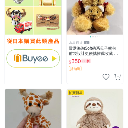
水星百貨
1
嚴選海淘Soft萌系母子熊包，
前袋設計更便攜推薦收藏 母
子熊 軟綿綿 包包
350
83折
$
折扣碼
拍賣新星