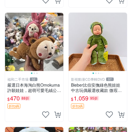
福和二手市場
影視動漫CD專輯DVD
32
57
嚴選日本海淘白熊Omokuma
Bieber比伯安撫綠色熊娃娃
許願娃娃，超萌可愛毛絨公仔
中古玩偶嚴選收藏款 微瑕輕
推薦收藏 白熊 Omokuma 毛
度使用 Bieber綠熊娃娃 中古
470
1,059
88折
95折
$
$
絨玩具 偽裝娃娃 玩具擺飾
玩偶 微瑕
折扣碼
折扣碼