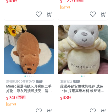
459
1,270
95折
$
$
折扣碼
影視動漫CD專輯DVD
董爺古玩
57
61
Miniso嚴選毛絨玩具裸熊二手
嚴選外銷安撫枕熊搖鈴 成色
好物，浮灰污漬可接受。請詳
上佳 採用高級布料 軟綿適合
閱照片再下單，售出不退不
收藏 安心選購 安撫枕 熊玩具
240
439
75折
$
$
換。全新品相收藏推薦。 裸
搖鈴
熊 毛絨玩具 收藏
折扣碼