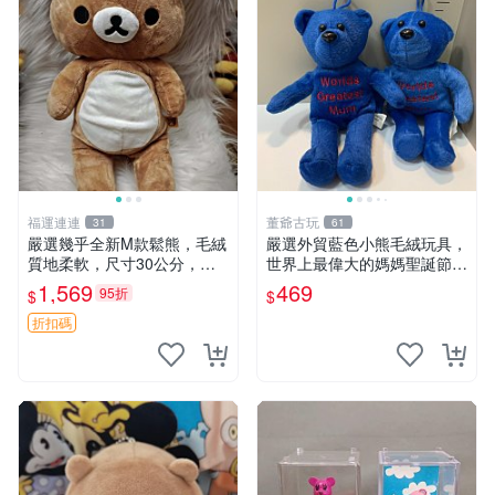
福運連連
董爺古玩
31
61
嚴選幾乎全新M款鬆熊，毛絨
嚴選外貿藍色小熊毛絨玩具，
質地柔軟，尺寸30公分，做
世界上最偉大的媽媽聖誕節推
工精緻可愛，適合收藏或贈送
薦禮物 五角星 兒童玩具 母親
1,569
469
95折
$
$
親友。中古使用痕跡，手感依
節
然優良。 鬆熊 嬰熊 毛玩偶
折扣碼