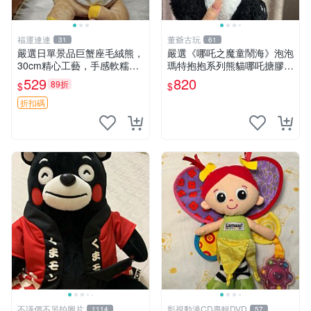
福運連連
董爺古玩
31
61
嚴選日單景品巨蟹座毛絨熊，
嚴選《哪吒之魔童鬧海》泡泡
30cm精心工藝，手感軟糯推
瑪特抱抱系列熊貓哪吒搪膠臉
薦收藏送人 巨蟹座 毛絨玩具
毛絨， STATE：如圖顯示 哪
529
820
89折
$
$
精緻做工
吒 毛絨公仔 泡泡瑪特
折扣碼
不議價不另拍圖片
影視動漫CD專輯DVD
1114
57