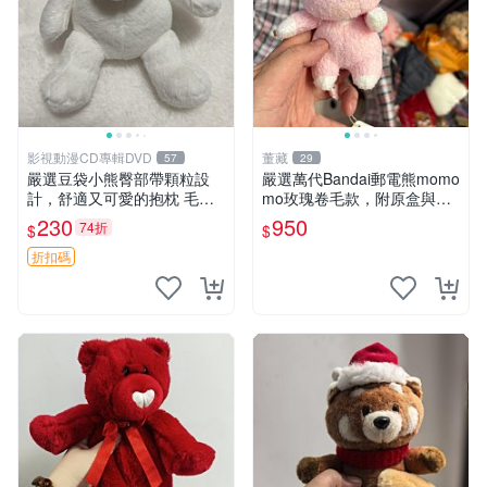
影視動漫CD專輯DVD
董藏
57
29
嚴選豆袋小熊臀部帶顆粒設
嚴選萬代Bandai郵電熊momo
計，舒適又可愛的抱枕 毛絨
mo玫瑰卷毛款，附原盒與吊
抱枕、臀部按摩、坐墊
牌，粉嫩可愛入手即柔軟～
230
950
74折
$
$
玫瑰卷毛 郵電熊 正品
折扣碼