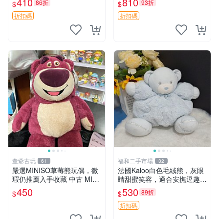
410
810
86折
93折
$
$
共賞。 麋鹿 豆袋 毛茸玩具
折扣碼
折扣碼
董爺古玩
福和二手市場
61
32
嚴選MINISO草莓熊玩偶，微
法國Kaloo白色毛絨熊，灰眼
瑕仍推薦入手收藏 中古 MINI
睛甜蜜笑容，適合安撫逗趣可
SO 草莓熊 玩具 收藏
愛，柔軟面料手感佳。14 白
450
530
89折
$
$
色安撫熊 毛絨玩具 寶寶逗樂
具
折扣碼