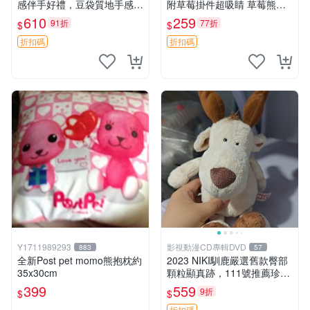
感伴手好禮，豆袋質地手感
附草莓掛件超吸睛 草莓熊手
佳，抱枕小熊 recom 推薦 白
提包 草莓掛件 可愛portunes
610
259
91折
77折
$
$
色豆袋 玩具
e
折扣碼
折扣碼
Y1711989293
影視動漫CD專輯DVD
883
57
全新Post pet momo熊抱枕約
2023 NIKI馴鹿嚴選舊款臀部
35x30cm
顆粒顯真跡，111號推薦珍藏
品 馴鹿 舊款 尾巴顆粒
399
559
9折
$
$
折扣碼