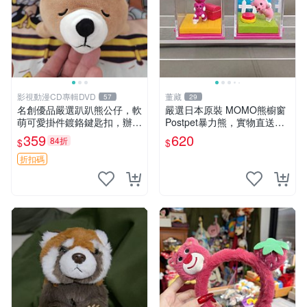
影視動漫CD專輯DVD
董藏
57
29
名創優品嚴選趴趴熊公仔，軟
嚴選日本原裝 MOMO熊櫥窗
萌可愛掛件鍍鉻鍵匙扣，辦公
Postpet暴力熊，實物直送新
放松好選擇 趴趴熊 鍍鉻鍵匙
臺灣。MOMO熊 暴力熊 熊貓
359
620
84折
$
$
扣 萬用掛件
櫥窗
折扣碼