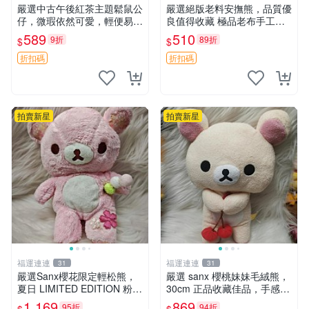
嚴選中古午後紅茶主題鬆鼠公
嚴選絕版老料安撫熊，品質優
仔，微瑕依然可愛，輕便易運
良值得收藏 極品老布手工安
送 二手收藏推薦 工廠直營 快
撫搖鈴玩具，適合哄睡寶貝
589
510
9折
89折
$
$
遞到府 中古 玩偶 公仔
超柔老料搖鈴熊，專為孩子設
計的安心伴護 推薦絕版老布
折扣碼
折扣碼
製工藝搖鈴熊，可當作童
拍賣新星
拍賣新星
福運連連
福運連連
31
31
嚴選Sanx櫻花限定輕松熊，
嚴選 sanx 櫻桃妹妹毛絨熊，
夏日 LIMITED EDITION 粉色
30cm 正品收藏佳品，手感極
毛絨熊，背有拉鏈設計，肚內
軟，適合贈送與收藏 櫻桃妹
1,169
869
95折
94折