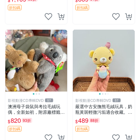
$
$
填充豆袋，精致工藝呈現，狀
妹、sanx、毛絨熊
態如新，適合收藏與送人 櫻
折扣碼
折扣碼
花、
影視動漫CD專輯DVD
影視動漫CD專輯DVD
57
57
澳洲母子袋鼠與考拉毛絨玩
嚴選中古安撫熊毛絨玩具，奶
偶，全新如初，附原廠標籤，
瓶黃斑輕微污垢適合收藏。默
手感極軟，適合贈送親朋好
認兩日發貨，全國快遞隨機派
820
489
93折
88折
$
$
友。袋鼠與考拉正版，精緻尺
送。 成色如圖可放心購買，
寸，適合作為收藏或家飾擺
輕微瑕疵和臟污不影響使用。
折扣碼
折扣碼
設，增添暖意。 母子、袋
安撫熊 中古玩偶 毛