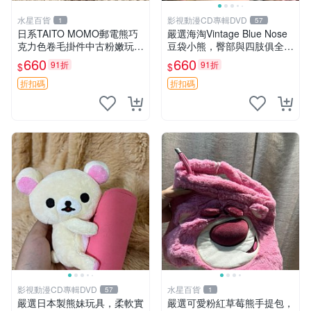
水星百貨
影視動漫CD專輯DVD
1
57
日系TAITO MOMO郵電熊巧
嚴選海淘Vintage Blue Nose
克力色卷毛掛件中古粉嫩玩偶
豆袋小熊，臀部與四肢俱全，
微瑕推薦 postpet momo 郵
坐高11公分，附原盒與吊牌
660
660
91折
91折
$
$
電熊 中古玩偶
收藏。藍鼻子小熊，值得擁有
玩具 憶熊
折扣碼
折扣碼
影視動漫CD專輯DVD
水星百貨
57
1
嚴選日本製熊妹玩具，柔軟實
嚴選可愛粉紅草莓熊手提包，