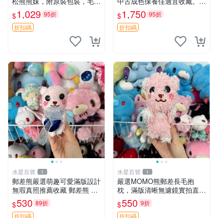
松熊熊妹，附原裝包裝，毛絨
中古成色保養佳適宜收藏。無
質地極佳，細膩可愛，推薦收
盒子但品質完好，快速出貨。
1,029
1,750
95折
95折
$
$
藏兼送禮，適合女性好友或家
建議入手！ 中古 玩偶 滬漫
人，限量釋出。鬆熊、熊玩
折扣碼
折扣碼
偶、收藏品
水星百貨
水星百貨
1
1
郵差熊嚴選萌趣可愛滿版設計
嚴選MOMO熊郵差長毛抱
無瑕真照推薦收藏 郵差熊 熊
枕，滿版清晰無濾鏡實拍直
抱枕 紅薯啵啵間
銷。每周新品到貨，不容錯
530
550
89折
9折
$
$
過！ 郵差熊 長毛 抱枕
折扣碼
折扣碼