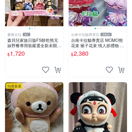
董爺古玩
台南卡拉貓專賣店
61
5902
森貝兒家族日版FS餅乾熊兄
台南卡拉貓專賣店 MOMO熊
妹野餐專用裝嚴選全新未開
花束 猴子花束 情人節禮物 二
封，包含兩組大童款紙盒裝，
選一 可繡字 可今天寄明天到
1,720
2,380
$
$
適合收藏與分享。 餅乾熊兄
妹、野餐、收藏
拍賣新星