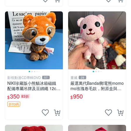
影視動漫CD專輯DVD
董藏
57
29
NIKI珍藏版小熊貓冰箱磁鐵
嚴選萬代Bandai郵電熊momo
配備專屬吊牌及豆綁繩 12cm
mo玫瑰卷毛款，附原盒與吊
廢品嚴選 好評推薦 小熊貓冰
牌，粉嫩可愛入手即柔軟～
350
950
83折
$
$
箱貼 磁鐵掛件 冰箱飾品
玫瑰卷毛 郵電熊 正品
折扣碼