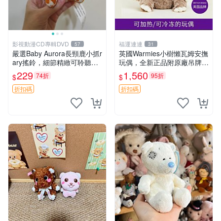
影視動漫CD專輯DVD
福運連連
57
31
嚴選Baby Aurora長頸鹿小抓r
英國Warmies小樹懶瓦姆安撫
ary搖鈴，細節精緻可聆聽清
玩偶，全新正品附原廠吊牌與
脆鈴音 軟萌可愛 定制紀念 金
防塵袋，內藏薰衣草可加熱，
229
1,560
74折
95折
$
$
屬搖鈴 新手媽咪推薦 長頸鹿
適合各個年齡層，冷暖兩用享
抓rary 搖鈴
受抱抱樂趣，不容錯過嚴選好
折扣碼
折扣碼
物 溫暖 冷感