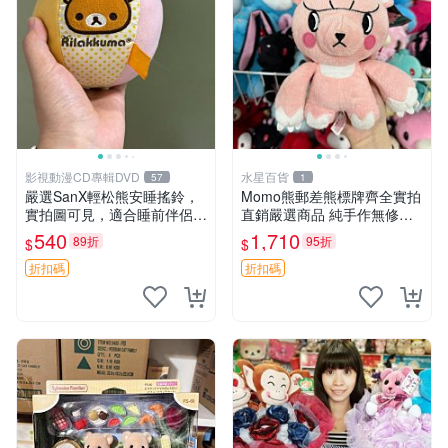
影視動漫CD專輯DVD
水星百貨
57
1
嚴選SanX輕松熊安睡搖鈴，
Momo熊郵差熊標牌齊全實拍
實拍圖可見，適合睡前伴侶，
直銷嚴選商品 純手作無修圖
Picks安撫好物 0325 懸吊 電
可收藏 郵差熊 Momo熊 標牌
540
1,710
89折
95折
$
$
腦
商品
折扣碼
折扣碼