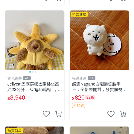
鼠、
拍賣新星
古色古香
福運連連
41
31
Jellycat巴塞羅熊太陽裝坐高
嚴選Nagano自嘲熊笑臉手
約22公分， Origami設計，來
玉，全新未開封，發貨前視頻
自越南。嚴選 Recommendat
確認，海南 廣西 貴州 嚴選N
3,940
820
93折
$
$
ion！巴塞羅、 Origami熊、J
agano自嘲熊笑臉手玉，全新
elly
未開封，發貨前視頻確認，四
折扣碼
川 重慶 內
拍賣新星