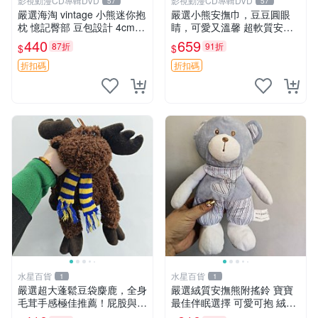
影視動漫CD專輯DVD
影視動漫CD專輯DVD
57
57
嚴選海淘 vintage 小熊迷你抱
嚴選小熊安撫巾，豆豆圓眼
枕 憶記臀部 豆包設計 4cm
睛，可愛又溫馨 超軟質安撫
高 推薦收藏 迷你豆包小熊、
巾，豆豆設計，哄睡好幫手
440
659
87折
91折
$
$
高臀部、豆袋抱枕
約克豆豆眼安撫巾 數碼豆豆
眼
折扣碼
折扣碼
水星百貨
水星百貨
1
1
嚴選超大蓬鬆豆袋麋鹿，全身
嚴選絨質安撫熊附搖鈴 寶寶
毛茸手感極佳推薦！屁股與四
最佳伴眠選擇 可愛可抱 絨毛
肢填充均勻，適合收藏與孩童
玩具 安撫熊 嬰兒用