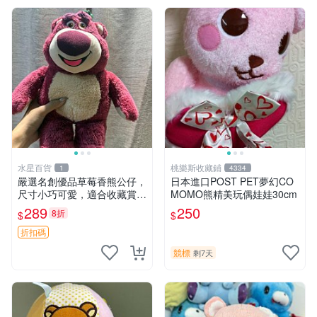
水星百貨
桃樂斯收藏鋪
1
4334
嚴選名創優品草莓香熊公仔，
日本進口POST PET夢幻CO
尺寸小巧可愛，適合收藏賞玩
MOMO熊精美玩偶娃娃30cm
30cm 玩具 公仔 草莓熊
289
250
8折
$
$
折扣碼
競標
剩7天