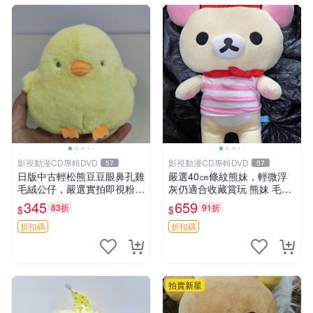
影視動漫CD專輯DVD
影視動漫CD專輯DVD
57
57
日版中古輕松熊豆豆眼鼻孔雞
嚴選40㎝條紋熊妹，輕微浮
毛絨公仔，嚴選實拍即視粉絲
灰仍適合收藏賞玩 熊妹 毛絨
必買 公仔紙箱氣泡膜精心包
玩具 浮雕熊
345
659
83折
91折
$
$
裝快速發貨 輕松熊 公仔 雞毛
絨
折扣碼
折扣碼
拍賣新星