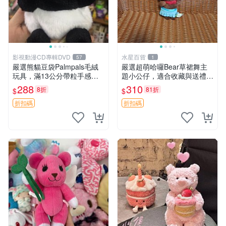
影視動漫CD專輯DVD
水星百貨
57
1
嚴選熊貓豆袋Palmpals毛絨
嚴選超萌哈囉Bear草裙舞主
玩具，滿13公分帶粒手感極
題小公仔，適合收藏與送禮 1
佳，電影主題周邊推薦 熊貓
00 克 哈囉Bear 草裙舞
288
310
8折
81折
$
$
Palmpals 毛絨玩具 豆袋 劇場
版周邊
折扣碼
折扣碼