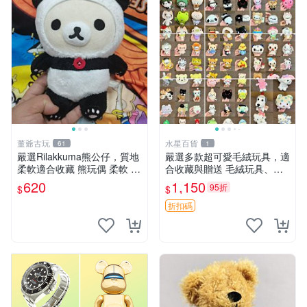
董爺古玩
水星百貨
61
1
嚴選Rilakkuma熊公仔，質地
嚴選多款超可愛毛絨玩具，適
柔軟適合收藏 熊玩偶 柔軟 公
合收藏與贈送 毛絨玩具、抱
仔 收藏
枕、公仔
620
1,150
95折
$
$
折扣碼