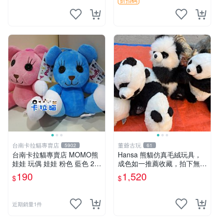
台南卡拉貓專賣店
董爺古玩
5902
61
台南卡拉貓專賣店 MOMO熊
Hansa 熊貓仿真毛絨玩具，
娃娃 玩偶 娃娃 粉色 藍色 2色
成色如一推薦收藏，拍下無疑
分售
心 熊貓 毛絨玩具 收藏
190
1,520
$
$
近期銷量1件