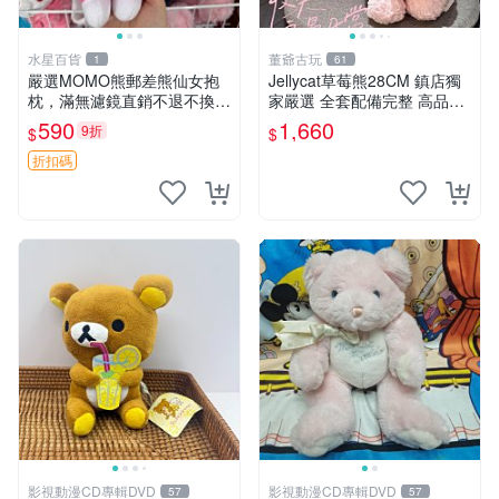
水星百貨
董爺古玩
1
61
嚴選MOMO熊郵差熊仙女抱
Jellycat草莓熊28CM 鎮店獨
枕，滿無濾鏡直銷不退不換
家嚴選 全套配備完整 高品質
經典造型可愛必備 紅薯啵啵
收藏好物 紋章 玩具熊 定制熊
590
1,660
9折
$
$
間抱枕 抱枕 時尚
折扣碼
影視動漫CD專輯DVD
影視動漫CD專輯DVD
57
57