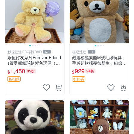
影視動漫CD專輯DVD
福運連連
57
31
永恆好友系列Forever Friend
嚴選松熊素熊M號毛絨玩具，
s賀曼熊氣球款紫色玩偶（鼻
手感超軟糯宛如新生，細節精
子稍有磨損） 中古玩具 氣球
緻完美無瑕，推薦送禮或珍
1,450
929
95折
94折
$
$
熊 玩偶
藏，中古狀態保養得宜。 松
熊 素熊 毛絨doll
折扣碼
折扣碼