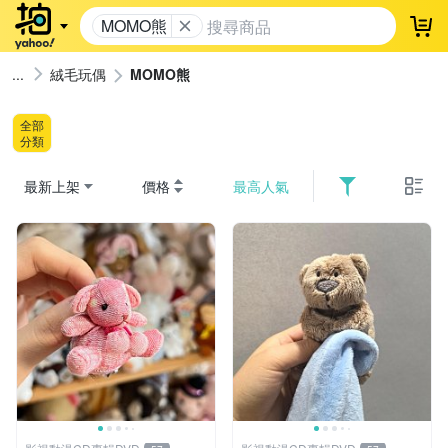
MOMO熊
登
絨毛玩偶
MOMO熊
全部
分類
最新上架
價格
最高人氣