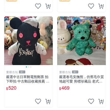
董爺古玩
董爺古玩
61
61
嚴選中古日單郵電熊郵票 拍
嚴選卷毛安撫熊，仿舊毛巾質
下即拍 中古郵品收藏推薦 郵
地超可愛 剪標珍藏品 老式毛
票 郵電熊 日本
巾質地 安撫熊 款式
520
469
$
$