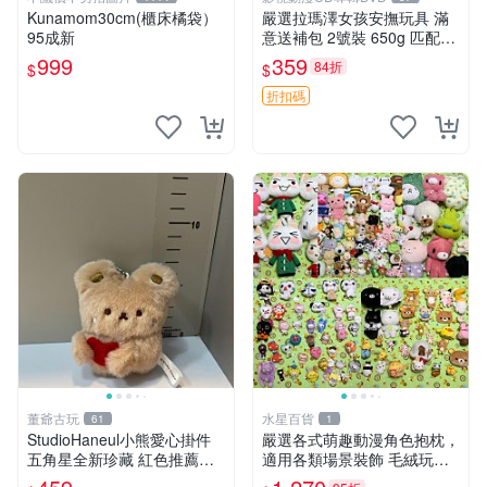
Kunamom30cm(櫃床橘袋）
嚴選拉瑪澤女孩安撫玩具 滿
95成新
意送補包 2號裝 650g 匹配嬰
幼童舒壓好伴侶 女孩專用 安
999
359
84折
$
$
心選擇 安撫玩偶 衝包 玩具
折扣碼
董爺古玩
水星百貨
61
1
StudioHaneul小熊愛心掛件
嚴選各式萌趣動漫角色抱枕，
五角星全新珍藏 紅色推薦收
適用各類場景裝飾 毛絨玩
藏 玩具掛飾 掛件 新品
具、卡通抱枕、趣味玩偶