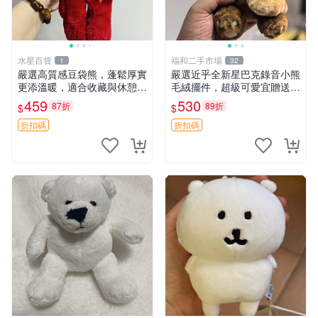
水星百貨
福和二手市場
1
32
嚴選高質感豆袋熊，蓬鬆厚實
嚴選近乎全新星巴克錄音小熊
更添溫暖，適合收藏與休憩。
毛絨擺件，超級可愛宜贈送掛
前胸填充飽滿，背部亦具優雅
飾 錄音小熊 毛絨擺件 贈品
459
530
87折
89折
$
$
設計。 豆袋熊 保暖 溫柔 蓬
松
折扣碼
折扣碼