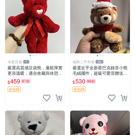
水星百貨
福和二手市場
1
32
嚴選高質感豆袋熊，蓬鬆厚實
嚴選近乎全新星巴克錄音小熊
更添溫暖，適合收藏與休憩。
毛絨擺件，超級可愛宜贈送掛
前胸填充飽滿，背部亦具優雅
飾 錄音小熊 毛絨擺件 贈品
459
530
87折
89折
$
$
設計。 豆袋熊 保暖 溫柔 蓬
松
折扣碼
折扣碼