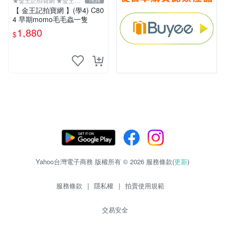
★金王記拍寶網 ★金王記
1638
拍寶趣
【 金王記拍寶網 】(學4) C80
4 早期momo毛毛蟲一隻
1,880
$
Yahoo台灣電子商務 版權所有 © 2026 服務條款(
更新
)
服務條款
|
隱私權
|
拍賣使用規範
交易安全