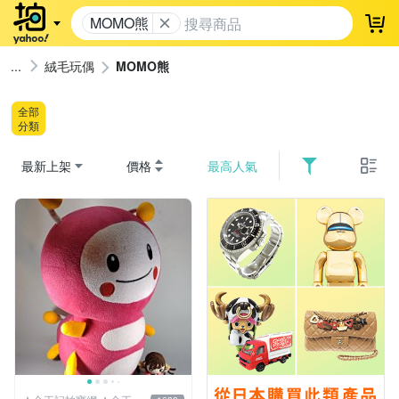
MOMO熊
登
絨毛玩偶
MOMO熊
全部
分類
最新上架
價格
最高人氣