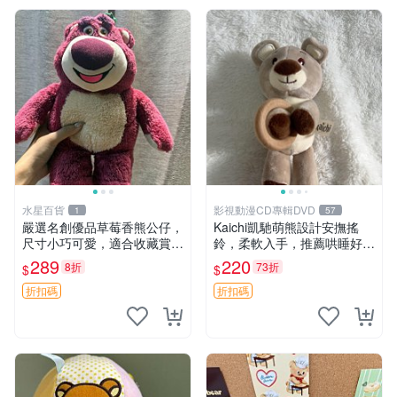
水星百貨
影視動漫CD專輯DVD
1
57
嚴選名創優品草莓香熊公仔，
Kaichi凱馳萌熊設計安撫搖
尺寸小巧可愛，適合收藏賞玩
鈴，柔軟入手，推薦哄睡好選
30cm 玩具 公仔 草莓熊
擇 熊公仔 安撫玩具 喂食環
289
220
8折
73折
$
$
折扣碼
折扣碼