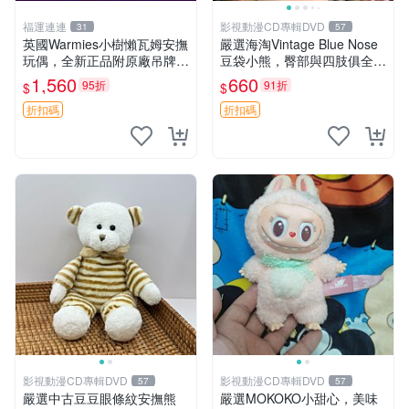
福運連連
影視動漫CD專輯DVD
31
57
英國Warmies小樹懶瓦姆安撫
嚴選海淘Vintage Blue Nose
玩偶，全新正品附原廠吊牌與
豆袋小熊，臀部與四肢俱全，
防塵袋，內藏薰衣草可加熱，
坐高11公分，附原盒與吊牌
1,560
660
95折
91折
$
$
適合各個年齡層，冷暖兩用享
收藏。藍鼻子小熊，值得擁有
受抱抱樂趣，不容錯過嚴選好
玩具 憶熊
折扣碼
折扣碼
物 溫暖 冷感
影視動漫CD專輯DVD
影視動漫CD專輯DVD
57
57
嚴選中古豆豆眼條紋安撫熊
嚴選MOKOKO小甜心，美味