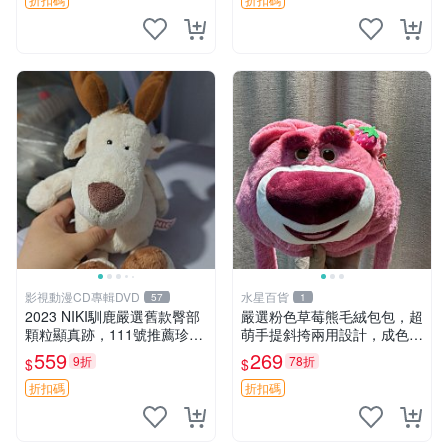
影視動漫CD專輯DVD
水星百貨
57
1
2023 NIKI馴鹿嚴選舊款臀部
嚴選粉色草莓熊毛絨包包，超
顆粒顯真跡，111號推薦珍藏
萌手提斜挎兩用設計，成色上
品 馴鹿 舊款 尾巴顆粒
佳容量大 粉紅草莓 毛絨包 超
559
269
9折
78折
$
$
大容量
折扣碼
折扣碼