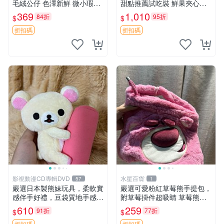
毛絨公仔 色澤新鮮 微小瑕疵
甜點推薦試吃裝 鮮果夾心糖
可收藏 中古 安撫熊 條紋公仔
果，甜蜜滋味享不停 薄荷草
369
1,010
84折
95折
$
$
莓 奶油心 60粒 mini小甜心糖
果，水果味夾心零食裝 心形
折扣碼
折扣碼
糖果 60
影視動漫CD專輯DVD
水星百貨
57
1
嚴選日本製熊妹玩具，柔軟實
嚴選可愛粉紅草莓熊手提包，
感伴手好禮，豆袋質地手感
附草莓掛件超吸睛 草莓熊手
佳，抱枕小熊 recom 推薦 白
提包 草莓掛件 可愛portunes
610
259
91折
77折
$
$
色豆袋 玩具
e
折扣碼
折扣碼