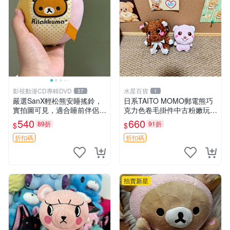
影視動漫CD專輯DVD
水星百貨
57
1
嚴選SanX輕松熊安睡搖鈴，
日系TAITO MOMO郵電熊巧
實拍圖可見，適合睡前伴侶，
克力色卷毛掛件中古粉嫩玩偶
Picks安撫好物 0325 懸吊 電
微瑕推薦 postpet momo 郵
540
660
89折
91折
$
$
腦
電熊 中古玩偶
折扣碼
折扣碼
拍賣新星