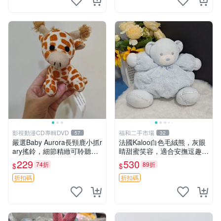
影視動漫CD專輯DVD
福和二手市場
57
32
嚴選Baby Aurora長頸鹿小抓r
法國Kaloo白色毛絨熊，灰眼
ary搖鈴，細節精緻可聆聽清
睛甜蜜笑容，適合安撫逗趣可
脆鈴音 軟萌可愛 定制紀念 金
愛，柔軟面料手感佳。14 白
229
530
74折
89折
$
$
屬搖鈴 新手媽咪推薦 長頸鹿
色安撫熊 毛絨玩具 寶寶逗樂
抓rary 搖鈴
具
折扣碼
折扣碼