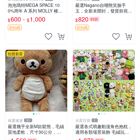
泡泡瑪特MEGA SPACE 10
嚴選Nagano自嘲熊笑臉手
0%周年 A 系列 MOLLY 權威
玉，全新未開封，發貨前視頻
隱藏款 嚴選薄荷巧克力色 80
確認，海南 廣西 貴州 嚴選N
600 -
1,000
820
93折
$
$
$
年代風味 權威推薦 合適收藏
agano自嘲熊笑臉手玉，全新
未開封，發貨前視頻確認，四
折扣碼
折扣碼
川 重慶 內
拍賣新星
福運連連
水星百貨
31
1
嚴選幾乎全新M款鬆熊，毛絨
嚴選各式萌趣動漫角色抱枕，
質地柔軟，尺寸30公分，做
適用各類場景裝飾 毛絨玩
工精緻可愛，適合收藏或贈送
具、卡通抱枕、趣味玩偶