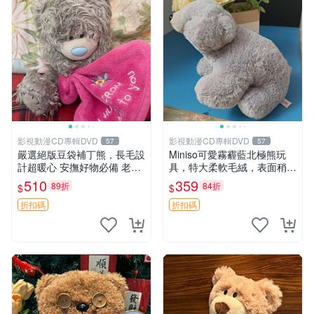
影視動漫CD專輯DVD
影視動漫CD專輯DVD
57
57
嚴選絕版豆袋補丁熊，長毛設
Miniso可愛霧霾藍北極熊玩
計超暖心 安撫好物必備 老料
具，特大柔軟毛絨，表面稍有
長毛抱枕，仿古成色如實呈現
使用痕跡，適合居家擺放 23
510
359
89折
84折
$
$
經典款推薦收藏 拍下即送長
CM 毛絨玩具 北極熊 魯班熊
毛抱枕，絕版補丁熊，安心之
折扣碼
折扣碼
選