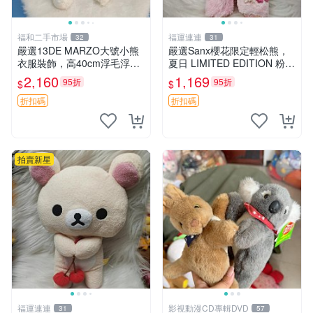
福和二手市場
福運連連
32
31
嚴選13DE MARZO大號小熊
嚴選Sanx櫻花限定輕松熊，
衣服裝飾，高40cm浮毛浮
夏日 LIMITED EDITION 粉色
灰，詳觀後再拍。二手收藏請
毛絨熊，背有拉鏈設計，肚內
2,160
1,169
95折
95折
$
$
珍惜。 13DE MARZO 二手
填充豆袋，精致工藝呈現，狀
小熊 衣服裝飾
態如新，適合收藏與送人 櫻
折扣碼
折扣碼
花、
拍賣新星
福運連連
影視動漫CD專輯DVD
31
57