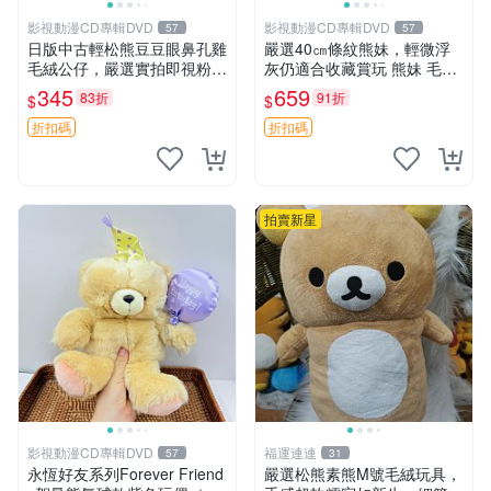
影視動漫CD專輯DVD
影視動漫CD專輯DVD
57
57
日版中古輕松熊豆豆眼鼻孔雞
嚴選40㎝條紋熊妹，輕微浮
毛絨公仔，嚴選實拍即視粉絲
灰仍適合收藏賞玩 熊妹 毛絨
必買 公仔紙箱氣泡膜精心包
玩具 浮雕熊
345
659
83折
91折
$
$
裝快速發貨 輕松熊 公仔 雞毛
絨
折扣碼
折扣碼
拍賣新星
影視動漫CD專輯DVD
福運連連
57
31
永恆好友系列Forever Friend
嚴選松熊素熊M號毛絨玩具，