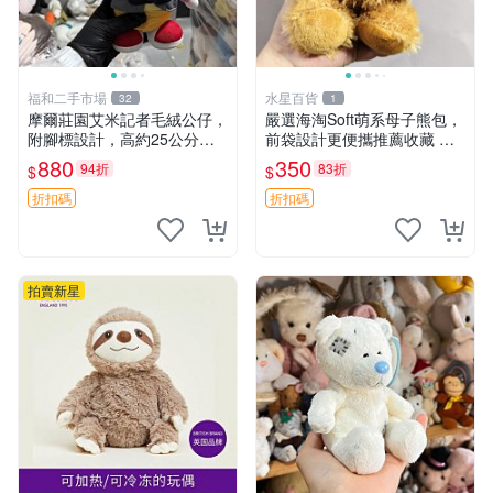
福和二手市場
水星百貨
32
1
摩爾莊園艾米記者毛絨公仔，
嚴選海淘Soft萌系母子熊包，
附腳標設計，高約25公分，
前袋設計更便攜推薦收藏 母
全新未拆封，限量珍藏。艾米
子熊 軟綿綿 包包
880
350
94折
83折
$
$
記者 毛絨公仔 超萌玩偶
折扣碼
折扣碼
拍賣新星