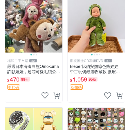
福和二手市場
影視動漫CD專輯DVD
32
57
嚴選日本海淘白熊Omokuma
Bieber比伯安撫綠色熊娃娃
許願娃娃，超萌可愛毛絨公仔
中古玩偶嚴選收藏款 微瑕輕
推薦收藏 白熊 Omokuma 毛
度使用 Bieber綠熊娃娃 中古
470
1,059
88折
95折
$
$
絨玩具 偽裝娃娃 玩具擺飾
玩偶 微瑕
折扣碼
折扣碼