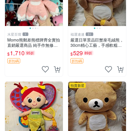
水星百貨
福運連連
1
31
Momo熊郵差熊標牌齊全實拍
嚴選日單景品巨蟹座毛絨熊，
直銷嚴選商品 純手作無修圖
30cm精心工藝，手感軟糯推
可收藏 郵差熊 Momo熊 標牌
薦收藏送人 巨蟹座 毛絨玩具
1,710
529
95折
89折
$
$
商品
精緻做工
折扣碼
折扣碼
拍賣新星