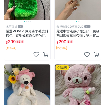
水星百貨
影視動漫CD專輯DVD
1
57
嚴選MO&Co.冷光綠羊毛皮斜
嚴選中古毛絨小熊公仔，臉超
挎包，質地優雅適合時尚穿搭
萌田園碎花背帶褲，單只實拍
冷光綠 皮包 斜挎包
展示 中古、毛絨玩具、玩偶
399
290
85折
8折
$
$
折扣碼
折扣碼
拍賣新星