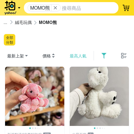
MOMO熊
登
絨毛玩偶
MOMO熊
全部
分類
最新上架
價格
最高人氣