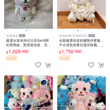
福運連連
影視動漫CD專輯DVD
31
57
嚴選全新未拆封日本SanX輕
全新嚴選坐姿莉娜熊伴嬰服，
松熊熊妹，附原裝包裝，毛絨
中古成色保養佳適宜收藏。無
質地極佳，細膩可愛，推薦收
盒子但品質完好，快速出貨。
1,029
1,750
95折
95折
$
$
藏兼送禮，適合女性好友或家
建議入手！ 中古 玩偶 滬漫
人，限量釋出。鬆熊、熊玩
折扣碼
折扣碼
偶、收藏品