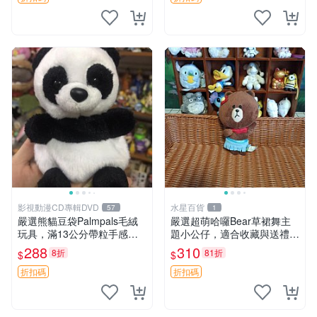
製工藝搖鈴熊，可當作童
影視動漫CD專輯DVD
水星百貨
57
1
嚴選熊貓豆袋Palmpals毛絨
嚴選超萌哈囉Bear草裙舞主
玩具，滿13公分帶粒手感極
題小公仔，適合收藏與送禮 1
佳，電影主題周邊推薦 熊貓
00 克 哈囉Bear 草裙舞
288
310
8折
81折
$
$
Palmpals 毛絨玩具 豆袋 劇場
版周邊
折扣碼
折扣碼