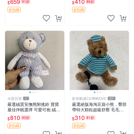
659
410
91折
86折
$
$
約克豆豆眼安撫巾 數碼豆豆
共賞。 麋鹿 豆袋 毛茸玩具
眼
折扣碼
折扣碼
水星百貨
影視動漫CD專輯DVD
1
57
嚴選絨質安撫熊附搖鈴 寶寶
嚴選絕版海淘豆袋小熊，臀部
最佳伴眠選擇 可愛可抱 絨毛
帶特大顆粒超級舒壓 毛毛摸
玩具 安撫熊 嬰兒用
起來格外順滑適合收藏 100%
810
310
93折
81折
$
$
棉質 豆袋枕 豆袋、抱枕、小
熊
折扣碼
折扣碼