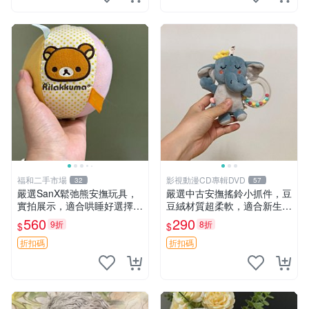
福和二手市場
影視動漫CD專輯DVD
32
57
嚴選SanX鬆弛熊安撫玩具，
嚴選中古安撫搖鈴小抓件，豆
實拍展示，適合哄睡好選擇
豆絨材質超柔軟，適合新生寶
電腦玩具 安撫用品
寶緩解焦慮 (安撫玩具 寶寶用
560
290
9折
8折
$
$
品 抱枕)
折扣碼
折扣碼