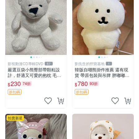
影視動漫CD專輯DVD
劉先生的挖寶基地
57
1
嚴選豆袋小熊臀部帶顆粒設
韓版自嘲熊掛件推薦 還有現
計，舒適又可愛的抱枕 毛絨
貨 帶原包裝與吊牌 胖嘟嘟超
抱枕、臀部按摩、坐墊
可愛 毛絨手感佳 小熊掛件 自
230
780
74折
93折
$
$
嘲抱枕 小熊抱枕
折扣碼
折扣碼
拍賣新星