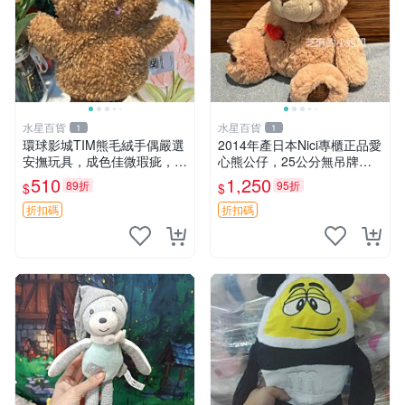
水星百貨
水星百貨
1
1
環球影城TIM熊毛絨手偶嚴選
2014年產日本Nici專櫃正品愛
安撫玩具，成色佳微瑕疵，贈
心熊公仔，25公分無吊牌全
小禮物超值優惠 TIM熊 毛絨
新 愛心熊 公仔 熊抱玩偶
510
1,250
89折
95折
$
$
手偶 安撫 toy 嚴選
折扣碼
折扣碼