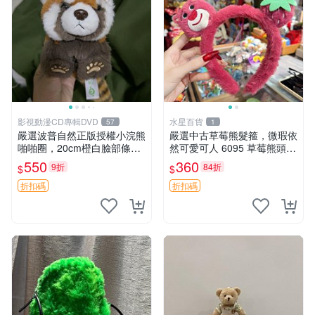
影視動漫CD專輯DVD
水星百貨
57
1
嚴選波普自然正版授權小浣熊
嚴選中古草莓熊髮箍，微瑕依
啪啪圈，20cm橙白臉部條紋
然可愛可人 6095 草莓熊頭飾
清晰，毛絨超萌贈品推薦。
中古髮圈 熊寶 寶寶 娃娃熊髮
550
360
9折
84折
$
$
小浣熊 波普 圈環
箍 中古收藏 玩具髮夾
折扣碼
折扣碼