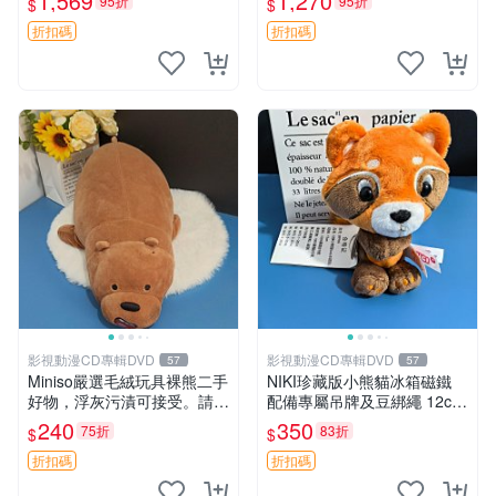
1,569
1,270
95折
95折
$
$
親友。中古使用痕跡，手感依
然優良。 鬆熊 嬰熊 毛玩偶
折扣碼
折扣碼
影視動漫CD專輯DVD
影視動漫CD專輯DVD
57
57
Miniso嚴選毛絨玩具裸熊二手
NIKI珍藏版小熊貓冰箱磁鐵
好物，浮灰污漬可接受。請詳
配備專屬吊牌及豆綁繩 12cm
閱照片再下單，售出不退不
廢品嚴選 好評推薦 小熊貓冰
240
350
75折
83折
$
$
換。全新品相收藏推薦。 裸
箱貼 磁鐵掛件 冰箱飾品
熊 毛絨玩具 收藏
折扣碼
折扣碼