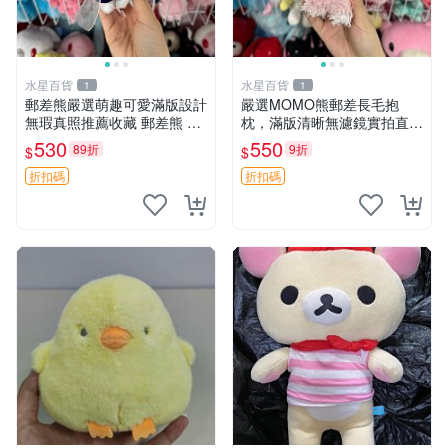
水星百貨
水星百貨
1
1
郵差熊嚴選萌趣可愛滿版設計
嚴選MOMO熊郵差長毛抱
無瑕真照推薦收藏 郵差熊 熊
枕，滿版清晰無濾鏡實拍直
抱枕 紅薯啵啵間
銷。每周新品到貨，不容錯
530
550
89折
9折
$
$
過！ 郵差熊 長毛 抱枕
折扣碼
折扣碼