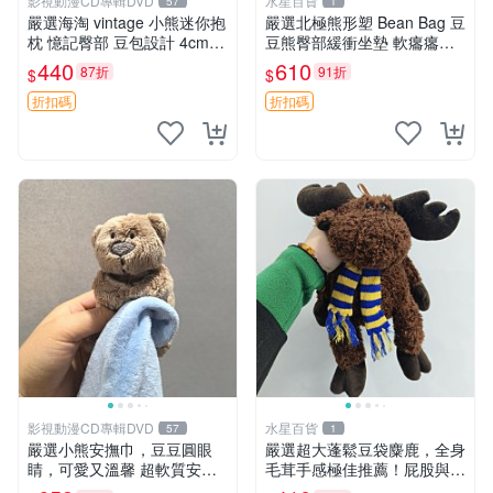
影視動漫CD專輯DVD
水星百貨
57
1
嚴選海淘 vintage 小熊迷你抱
嚴選北極熊形塑 Bean Bag 豆
枕 憶記臀部 豆包設計 4cm
豆熊臀部緩衝坐墊 軟癟癟舒
高 推薦收藏 迷你豆包小熊、
壓設計 保暖又實用 適合久坐
440
610
87折
91折
$
$
高臀部、豆袋抱枕
放松 推薦居家使用 RUSS系
列 豆豆熊屁屁坐墊 3D顆粒結
折扣碼
折扣碼
構
影視動漫CD專輯DVD
水星百貨
57
1
嚴選小熊安撫巾，豆豆圓眼
嚴選超大蓬鬆豆袋麋鹿，全身
睛，可愛又溫馨 超軟質安撫
毛茸手感極佳推薦！屁股與四
巾，豆豆設計，哄睡好幫手
肢填充均勻，適合收藏與孩童