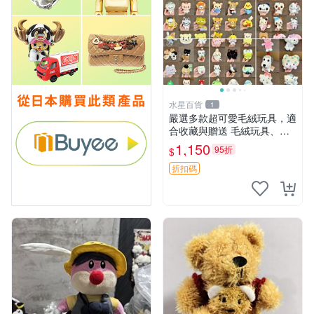
水星百貨
1
嚴選多款超可愛毛絨玩具，適
合收藏與贈送 毛絨玩具、抱
枕、公仔
1,150
95折
$
折扣碼