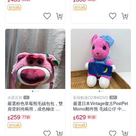
$
$
送。 成色如圖可放心購買，
飾。可視頻確認詳情。 巴布
輕微瑕疵和臟污不影響使用。
豆 BOBO 草莓 毛絨公仔 收藏
折扣碼
折扣碼
安撫熊 中古玩偶 毛
包配飾
水星百貨
影視動漫CD專輯DVD
1
57
嚴選粉色草莓熊毛絨包包，雙
嚴選日本Vintage復古PostPet
肩背斜挎兩用，成色極佳 精
Momo郵件熊 毛絨公仔 中古
準關鍵詞：草莓熊 包包 毛絨
玩偶 快遞包到 默認次日達 po
259
629
77折
91折
$
$
stpet momo 玩具 玩偶
折扣碼
折扣碼