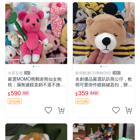
水星百貨
影視動漫CD專輯DVD
1
57
嚴選MOMO熊郵差熊仙女抱
名創優品嚴選趴趴熊公仔，軟
枕，滿無濾鏡直銷不退不換
萌可愛掛件鍍鉻鍵匙扣，辦公
經典造型可愛必備 紅薯啵啵
放松好選擇 趴趴熊 鍍鉻鍵匙
590
359
9折
84折
$
$
間抱枕 抱枕 時尚
扣 萬用掛件
折扣碼
折扣碼