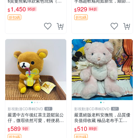
s賀曼熊氣球款紫色玩偶（鼻
手感超軟糯宛如新生，細節精
子稍有磨損） 中古玩具 氣球
緻完美無瑕，推薦送禮或珍
1,450
929
95折
94折
$
$
熊 玩偶
藏，中古狀態保養得宜。 松
熊 素熊 毛絨doll
折扣碼
折扣碼
影視動漫CD專輯DVD
影視動漫CD專輯DVD
57
57
嚴選中古午後紅茶主題鬆鼠公
嚴選絕版老料安撫熊，品質優
仔，微瑕依然可愛，輕便易運
良值得收藏 極品老布手工安
送 二手收藏推薦 工廠直營 快
撫搖鈴玩具，適合哄睡寶貝
589
510
9折
89折
$
$
遞到府 中古 玩偶 公仔
超柔老料搖鈴熊，專為孩子設
計的安心伴護 推薦絕版老布
折扣碼
折扣碼