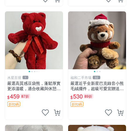
水星百貨
福和二手市場
1
32
嚴選高質感豆袋熊，蓬鬆厚實
嚴選近乎全新星巴克錄音小熊
更添溫暖，適合收藏與休憩。
毛絨擺件，超級可愛宜贈送掛
前胸填充飽滿，背部亦具優雅
飾 錄音小熊 毛絨擺件 贈品
459
530
87折
89折
$
$
設計。 豆袋熊 保暖 溫柔 蓬
松
折扣碼
折扣碼