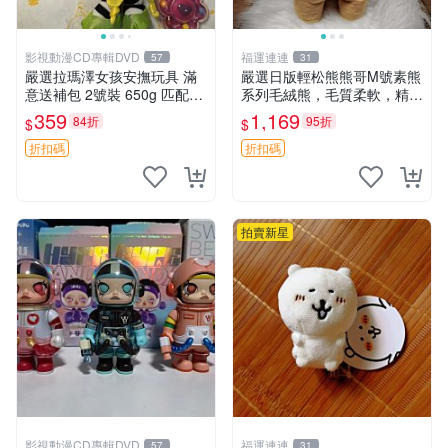
影視動漫CD專輯DVD
福運連連
57
31
嚴選拉瑪澤女孩安撫玩具 滿
嚴選日版輕松熊熊哥M號素熊
意送補包 2號裝 650g 匹配嬰
系列毛絨熊，毛質柔軟，精緻
幼童舒壓好伴侶 女孩專用 安
可愛，尺寸35cm，保存狀態
359
1,169
84折
95折
$
$
心選擇 安撫玩偶 衝包 玩具
優異。收藏或贈送皆為佳選。
中古 毛絨熊 毛玩偶
折扣碼
折扣碼
拍賣新星
影視動漫CD專輯DVD
福運連連
57
31