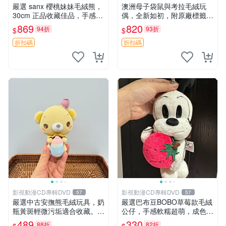
嚴選 sanx 櫻桃妹妹毛絨熊，
澳洲母子袋鼠與考拉毛絨玩
30cm 正品收藏佳品，手感極
偶，全新如初，附原廠標籤，
軟，適合贈送與收藏 櫻桃妹
手感極軟，適合贈送親朋好
869
820
94折
93折
$
$
妹、sanx、毛絨熊
友。袋鼠與考拉正版，精緻尺
寸，適合作為收藏或家飾擺
折扣碼
折扣碼
設，增添暖意。 母子、袋
鼠、
影視動漫CD專輯DVD
影視動漫CD專輯DVD
57
57
嚴選中古安撫熊毛絨玩具，奶
嚴選巴布豆BOBO草莓款毛絨
瓶黃斑輕微污垢適合收藏。默
公仔，手感軟糯超萌，成色優
認兩日發貨，全國快遞隨機派
良適合作為收藏品或包包配
489
330
88折
82折