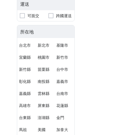
運送
可面交
跨國運送
所在地
台北市
新北市
基隆市
宜蘭縣
桃園市
新竹市
新竹縣
苗栗縣
台中市
彰化縣
南投縣
嘉義市
嘉義縣
雲林縣
台南市
高雄市
屏東縣
花蓮縣
台東縣
澎湖縣
金門
馬祖
美國
加拿大