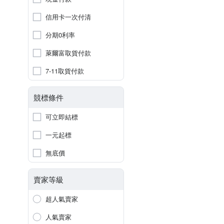
信用卡一次付清
分期0利率
萊爾富取貨付款
7-11取貨付款
競標條件
可立即結標
一元起標
無底價
賣家等級
超人氣賣家
人氣賣家