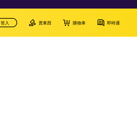
登入
賣東西
購物車
即時通