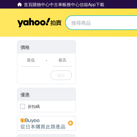
首頁
購物中心
中古車
帳務中心
信箱
App下載
Yahoo拍賣
價格
-
確定
優惠
折扣碼