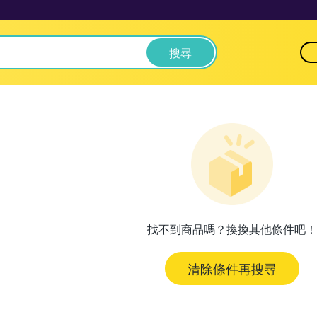
搜尋
找不到商品嗎？換換其他條件吧！
清除條件再搜尋