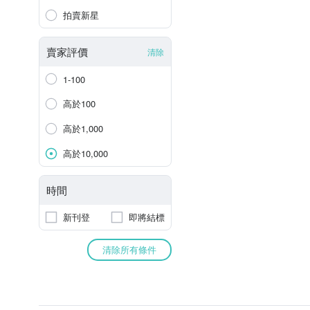
拍賣新星
賣家評價
清除
1-100
高於100
高於1,000
高於10,000
時間
新刊登
即將結標
清除所有條件