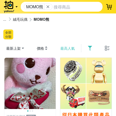
MOMO熊
登
絨毛玩偶
MOMO熊
全部
分類
最新上架
價格
最高人氣