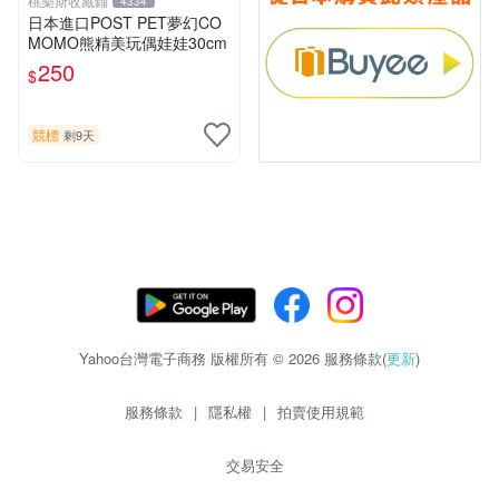
桃樂斯收藏鋪
4334
日本進口POST PET夢幻CO
MOMO熊精美玩偶娃娃30cm
250
$
競標
剩9天
Yahoo台灣電子商務 版權所有 © 2026 服務條款(
更新
)
服務條款
|
隱私權
|
拍賣使用規範
交易安全