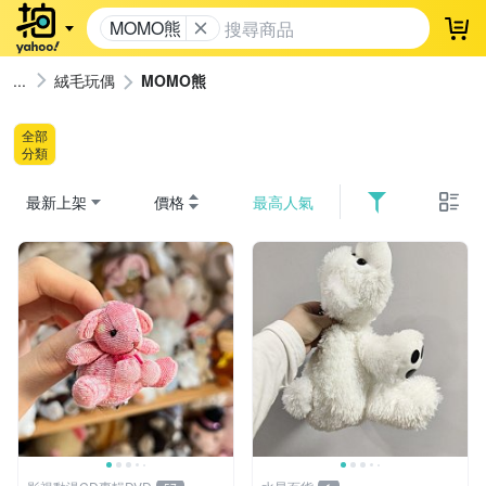
MOMO熊
登
絨毛玩偶
MOMO熊
全部
分類
最新上架
價格
最高人氣