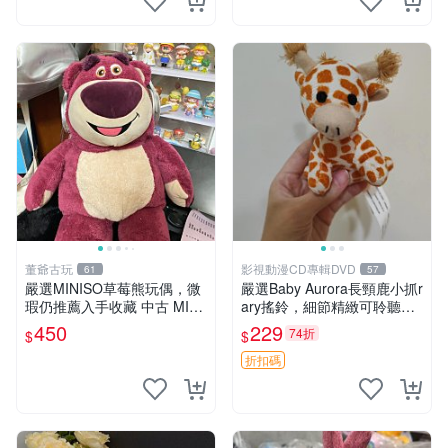
董爺古玩
影視動漫CD專輯DVD
61
57
嚴選MINISO草莓熊玩偶，微
嚴選Baby Aurora長頸鹿小抓r
瑕仍推薦入手收藏 中古 MINI
ary搖鈴，細節精緻可聆聽清
SO 草莓熊 玩具 收藏
脆鈴音 軟萌可愛 定制紀念 金
450
229
74折
$
$
屬搖鈴 新手媽咪推薦 長頸鹿
抓rary 搖鈴
折扣碼