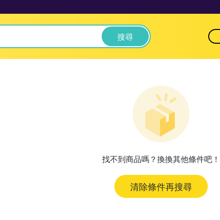
搜尋
找不到商品嗎？換換其他條件吧！
清除條件再搜尋