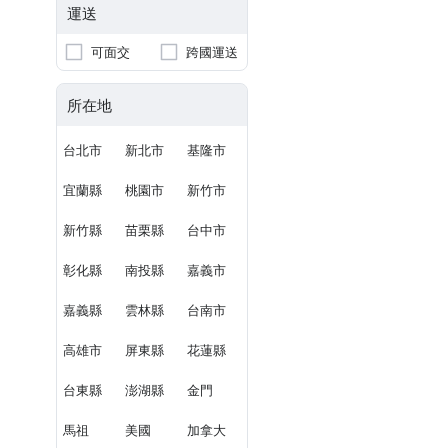
運送
可面交
跨國運送
所在地
台北市
新北市
基隆市
宜蘭縣
桃園市
新竹市
新竹縣
苗栗縣
台中市
彰化縣
南投縣
嘉義市
嘉義縣
雲林縣
台南市
高雄市
屏東縣
花蓮縣
台東縣
澎湖縣
金門
馬祖
美國
加拿大