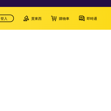
登入
賣東西
購物車
即時通