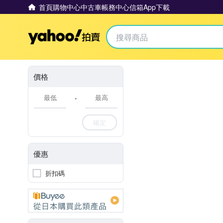
首頁
購物中心
中古車
帳務中心
信箱
App下載
Yahoo拍賣
價格
-
確定
優惠
折扣碼