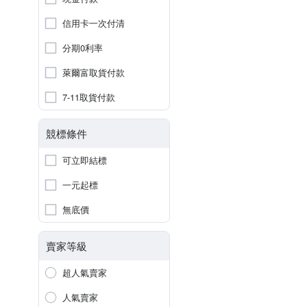
信用卡一次付清
分期0利率
萊爾富取貨付款
7-11取貨付款
競標條件
可立即結標
一元起標
無底價
賣家等級
超人氣賣家
人氣賣家